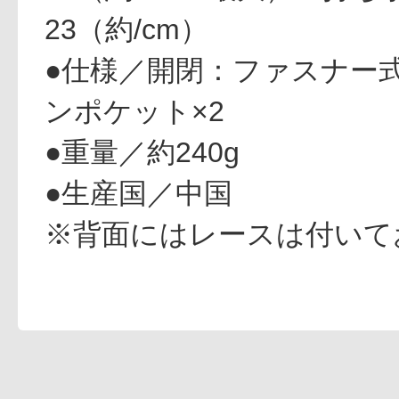
23（約/cm）
ギフト
●仕様／開閉：ファスナー
ンポケット×2
●重量／約240g
ご利用ガイド
●生産国／中国
※背面にはレースは付いて
よくあるご質問