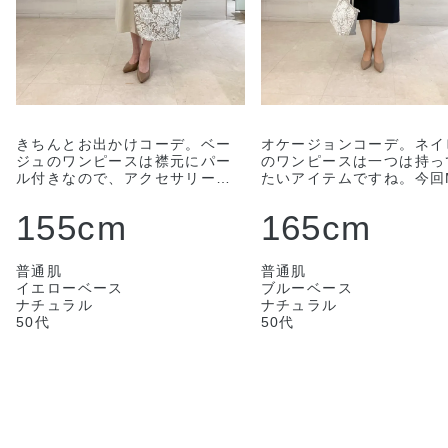
きちんとお出かけコーデ。ベー
オケージョンコーデ。ネイ
ジュのワンピースは襟元にパー
のワンピースは一つは持っ
ル付きなので、アクセサリー要
たいアイテムですね。今回
らずできちんと見えます。近沢
イズを着てみました。ボデ
レース店コラボのバッグもレー
りは余裕があり、体型を拾
155cm
165cm
スがきれいで軽いので、荷物が
せん。もう少し丈が長い方
増えてもOKです。 サイズはMで
い場合は、Lサイズでもい
す。
しれません。
普通肌
普通肌
イエローベース
ブルーベース
ナチュラル
ナチュラル
50代
50代