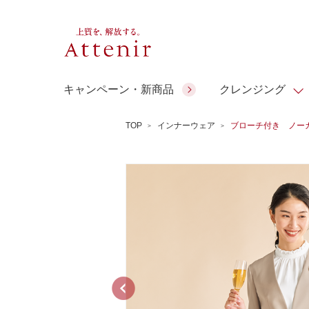
キャンペーン・新商品
クレンジング
TOP
インナーウェア
ブローチ付き ノー
スキンクリア クレンズ オイル
人気商品
人気商品
人気商品
人気商品
ギフトサービス
コラーゲン
アテニア ギ
アロマリチュアル
スペシャルサイト
ドレススノー
ポイントメイク
ビューティスト
フト
＆エイジングケア
EXドリンク
ギフトバッグ
マルチビタミン＆ミネラ
理想肌バランス
シーンから選ぶ
お友達紹介サービス
Make Look
ル
チェックで選ぶ
ご予算から選ぶ
人気ランキング