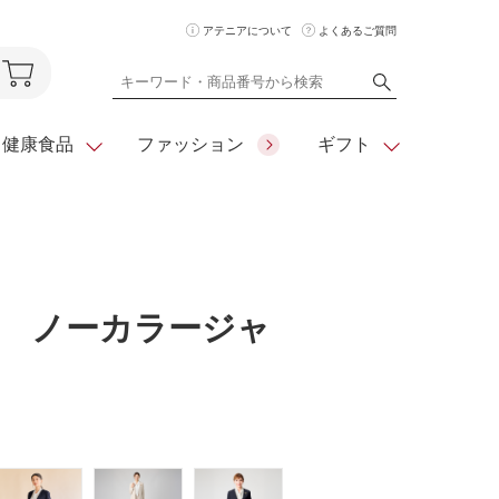
アテニアについて
よくあるご質問
健康食品
ファッション
ギフト
ア
クレンジング
アイメイク
ダイエットシリーズ
住所を知らな
 ノーカラージャ
くても
化粧水
フェイスカラー
ベーシックシリーズ
贈れるeギフト
ム
美容液・クリーム
メイクグッズ
全商品一覧
日やけ止め
お悩みから探す
全商品一覧