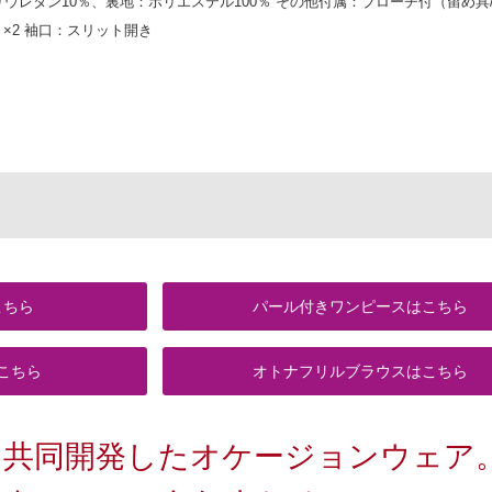
リウレタン10％、裏地：ポリエステル100％ その他付属：ブローチ付（留め具
×2 袖口：スリット開き
こちら
パール付きワンピースはこちら
こちら
オトナフリルブラウスはこちら
と共同開発したオケージョンウェア