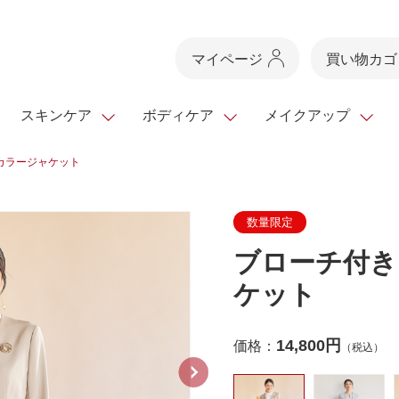
マイページ
買い物カゴ
スキンケア
ボディケア
メイクアップ
カラージャケット
スキンケアTOP
スキンケアTOP
メイクアップTOP
健康食品TOP
数量限定
スキンクリア
ボディケア・ハンドケ
基礎化粧品
ベースメイク
ビューティシリーズ
・フレグランス
クレンズ
ブローチ付き
ギフトサービス
ドレスリフト
ベースメイク
ビューティーセレクト
クレンジング
洗顔料
マスカラ
青汁シリーズ
オイル 専用ギ
ヘアケア
フト
ケット
乳液・ジェル・クリー
リップメイク
ヘルスシリーズ
マスク・パック
全商品一覧
今の時季のおすすめ
paku☆chanさんの
プリマモイスト
瞳くっきりエイジ
14,800円
価格：
（税込）
メイクレシピ
メンズケア
お悩みから探す