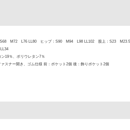
72 L76 LL80 ヒップ：S90 M94 L98 LL102 股上：S23 M23.5 
LL34
ヨン19％、ポリウレタン7％
ァスナー開き、ゴム仕様 前：ポケット2個 後：飾りポケット2個