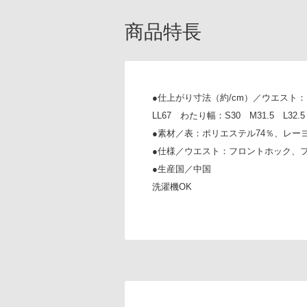
商品特長
●仕上がり寸法（約/cm）／ウエスト：S68 M
LL67 わたり幅：S30 M31.5 L32.5 
●素材／表：ポリエステル74％、レー
●仕様／ウエスト：フロントホック、フ
●生産国／中国
洗濯機OK