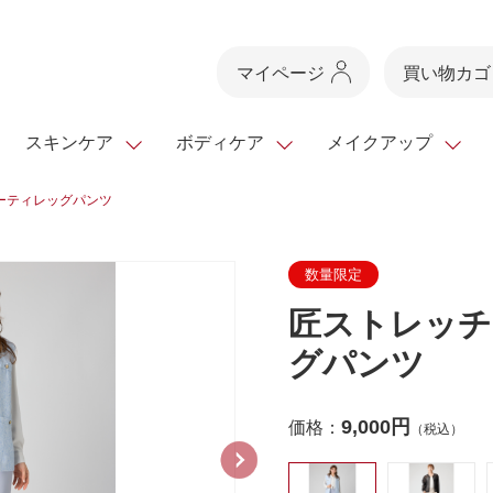
マイページ
買い物カゴ
スキンケア
ボディケア
メイクアップ
ーティレッグパンツ
スキンケアTOP
スキンケアTOP
メイクアップTOP
健康食品TOP
数量限定
スキンクリア
ボディケア・ハンドケ
基礎化粧品
ベースメイク
ビューティシリーズ
・フレグランス
クレンズ
匠ストレッチ
ギフトサービス
ドレスリフト
ベースメイク
ビューティーセレクト
クレンジング
洗顔料
マスカラ
青汁シリーズ
オイル 専用ギ
ヘアケア
フト
グパンツ
乳液・ジェル・クリー
リップメイク
ヘルスシリーズ
マスク・パック
全商品一覧
今の時季のおすすめ
paku☆chanさんの
プリマモイスト
瞳くっきりエイジ
9,000円
価格：
（税込）
メイクレシピ
メンズケア
お悩みから探す