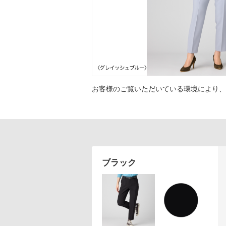
アテニアの「時計美容」
インナースマート
お客様のご覧いただいている環境により、
ブラック