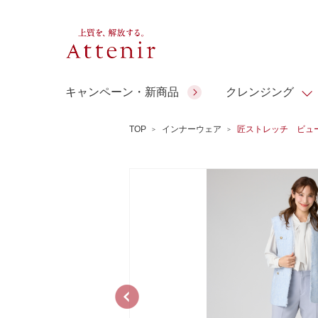
キャンペーン・新商品
クレンジング
TOP
インナーウェア
匠ストレッチ ビュ
スキンクリア クレンズ オイル
人気商品
人気商品
人気商品
人気商品
ギフトサービス
コラーゲン
アテニア ギ
アロマリチュアル
スペシャルサイト
ドレススノー
ポイントメイク
ビューティスト
フト
＆エイジングケア
EXドリンク
ギフトバッグ
マルチビタミン＆ミネラ
理想肌バランス
シーンから選ぶ
お友達紹介サービス
Make Look
ル
チェックで選ぶ
ご予算から選ぶ
人気ランキング