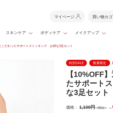
マイページ
買い物カゴ
スキンケア
ボディケア
メイクアップ
感にこだわったサポートストッキング お得な3足セット
スキンケアTOP
スキンケアTOP
メイクアップTOP
健康食品TOP
特別SALE
数量限定
スキンクリア
ボディケア・ハンドケ
基礎化粧品
ベースメイク
ビューティシリーズ
・フレグランス
クレンズ
【10%OFF
ギフトサービス
ドレスリフト
ベースメイク
ビューティーセレクト
クレンジング
洗顔料
マスカラ
青汁シリーズ
オイル 専用ギ
ヘアケア
フト
たサポートス
乳液・ジェル・クリー
リップメイク
ヘルスシリーズ
な3足セット
マスク・パック
全商品一覧
今の時季のおすすめ
paku☆chanさんの
プリマモイスト
瞳くっきりエイジ
メイクレシピ
メンズケア
1,100円
価格：
→
（税込）
お悩みから探す