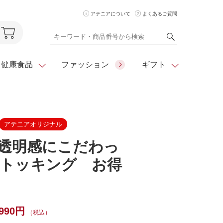
アテニアについて
よくあるご質問
健康食品
ファッション
ギフト
アテニアオリジナル
ア
クレンジング
アイメイク
ダイエットシリーズ
住所を知らな
】透明感にこだわっ
くても
化粧水
フェイスカラー
ベーシックシリーズ
贈れるeギフト
トッキング お得
ム
美容液・クリーム
メイクグッズ
全商品一覧
日やけ止め
お悩みから探す
全商品一覧
990円
（税込）