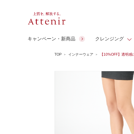
キャンペーン・新商品
クレンジング
TOP
インナーウェア
【10%OFF】透明
スキンクリア クレンズ オイル
人気商品
人気商品
人気商品
人気商品
ギフトサービス
コラーゲン
アテニア ギ
アロマリチュアル
スペシャルサイト
ドレススノー
ポイントメイク
ビューティスト
フト
＆エイジングケア
EXドリンク
ギフトバッグ
マルチビタミン＆ミネラ
理想肌バランス
シーンから選ぶ
お友達紹介サービス
Make Look
ル
チェックで選ぶ
ご予算から選ぶ
人気ランキング