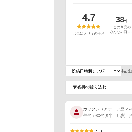
4.7
38
件
この商品の
みんなの口コ
お気に入り度の平均
並
条件で絞り込む
ガックン
（アテニア歴 2~
年代：60代後半 肌質：混合
5.0