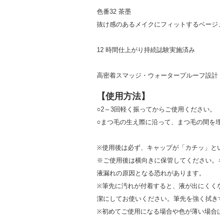
色番32 茶墨
抜け感のあるメイクにフィットするベージ
12 時間仕上がり持続誌験実施済み
高密着スマッジ・ウォータープルーフ設計
【使用方法】
○2～3回軽く振ってからご使用ください。
○まつ毛の生え際に沿って、まつ毛の間を
※使用後は必ず、キャップが「カチッ」と
※ご使用後は横向きに保管してください。
液漏れの原因となる恐れがあります。
※筆先に汚れが付着すると、液が出にくく
潔にしてお使いください。筆先を強く拭き
※初めてご使用になる場合や色が薄い場合