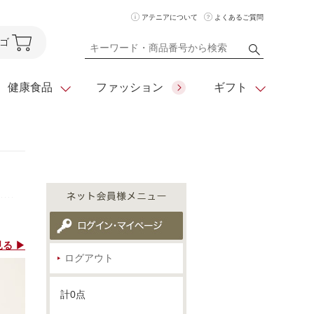
アテニアについて
よくあるご質問
ゴ
健康食品
ファッション
ギフト
ア
クレンジング
アイメイク
ダイエットシリーズ
住所を知らなくても
化粧水
フェイスカラー
ベーシックシリーズ
贈れるeギフト
ム
美容液・クリーム
メイクグッズ
全商品一覧
る ▶
日やけ止め
お悩みから探す
ログアウト
全商品一覧
計0点