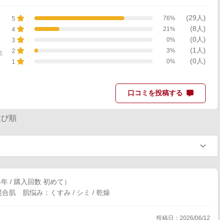
(29人)
76%
5
(8人)
21%
4
(0人)
0%
3
(1人)
3%
2
ミ
(0人)
0%
1
口コミを投稿する
び順
4年 / 購入回数 初めて）
肌 肌悩み：くすみ / シミ / 乾燥
投稿日：2026/06/12