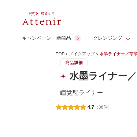
キャンペーン・新商品
クレンジング
TOP
メイクアップ
水墨ライナー／茶
スキンクリア クレンズ オイル
人気商品
人気商品
人気商品
人気商品
ギフトサービス
水墨ライナー／
コラーゲン
ギフトバ
アロマリチュアル
スペシャルサイト
ドレススノー
ポイントメイク
ビューティスト
アテニア ギフト
＆エイジングケア
瞳覚醒ライナー
シーンか
EXドリンク
ご予算か
4.7
（38件）
人気ラン
マルチビタミン＆ミネラ
理想肌バランス
お友達紹介サービス
Make Look
ル
チェックで選ぶ