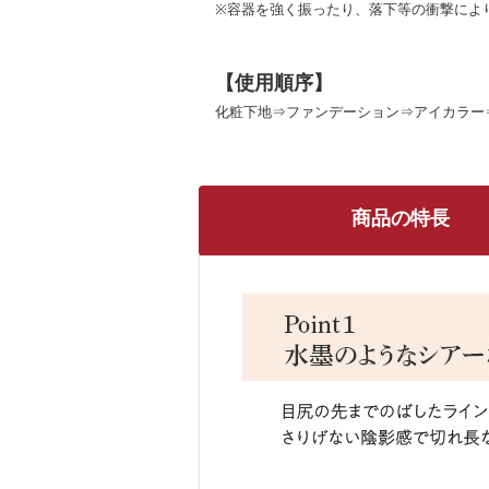
※容器を強く振ったり、落下等の衝撃によ
【使用順序】
化粧下地⇒ファンデーション⇒アイカラー
商品の特長