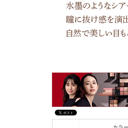
アテニアの「時計美容」
インナースマート
カラ