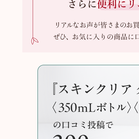
アテニアの「時計美容」
インナースマート