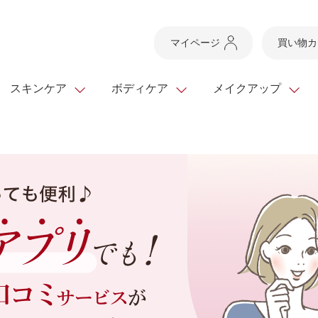
マイページ
買い物カ
スキンケア
ボディケア
メイクアップ
スキンケアTOP
スキンケアTOP
メイクアップTOP
健康食品TOP
ボディケア・ハンドケ
基礎化粧品
ベースメイク
ビューティシリーズ
ッグ
スキンクリア クレンズ
・フレグランス
ギフトサービス
ドレスリフト
ベースメイク
ビューティーセレクト
クレンジング
洗顔料
マスカラ
青汁シリーズ
オイル 専用ギフト
ら選ぶ
ヘアケア
ら選ぶ
乳液・ジェル・クリー
リップメイク
ヘルスシリーズ
キング
マスク・パック
全商品一覧
今の時季のおすすめ
paku☆chanさんの
プリマモイスト
瞳くっきりエイジ
メイクレシピ
メンズケア
お悩みから探す