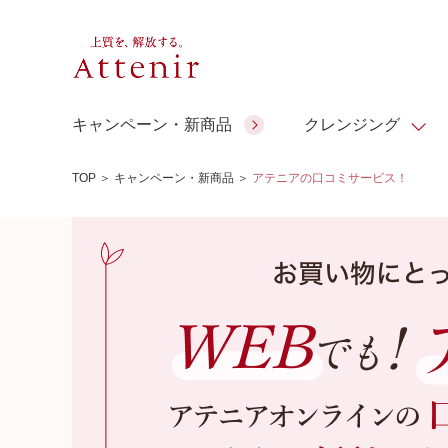
キャンペーン・新商品
クレンジング
TOP
＞
キャンペーン・新商品
＞
アテニアの口コミサービス！
スキンクリア クレンズ オイル
人気商品
人気商品
人気商品
人気商品
ギフトサービス
コラーゲン
ギフトバ
アロマリチュアル
スペシャルサイト
ドレススノー
ポイントメイク
ビューティスト
アテニア ギフト
＆エイジングケア
シーンか
EXドリンク
ご予算か
人気ラン
マルチビタミン＆ミネラ
理想肌バランス
お友達紹介サービス
Make Look
ル
チェックで選ぶ