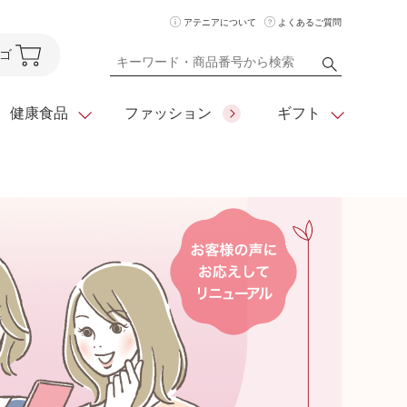
アテニアについて
よくあるご質問
ゴ
健康食品
ファッション
ギフト
ア
クレンジング
アイメイク
ダイエットシリーズ
住所を知らなくても
化粧水
フェイスカラー
ベーシックシリーズ
贈れるeギフト
ム
美容液・クリーム
メイクグッズ
全商品一覧
日やけ止め
お悩みから探す
全商品一覧