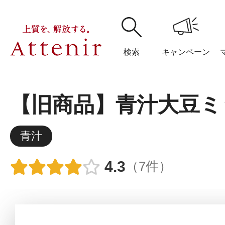
検索
キャンペーン
【旧商品】青汁大豆ミ
購入履歴
閲覧履
青汁
4.3
（7件）
アテニア
ブランドサイ