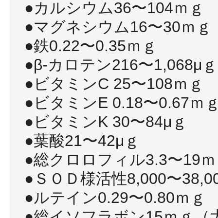
ギフト
●カルシウム36〜104ｍｇ
●マグネシウム16〜30ｍｇ
●鉄0.22〜0.35ｍｇ
●β-カロテン216〜1,068μｇ
ご利用ガイド
●ビタミンC 25〜108ｍｇ
●ビタミンE 0.18〜0.67ｍ
よくあるご質問
●ビタミンK 30〜84μｇ
●葉酸21〜42μｇ
●総クロロフィル3.3〜19
●ＳＯＤ様活性8,000〜38,0
●ルテイン0.29〜0.80ｍｇ
●総イソフラボン15ｍｇ