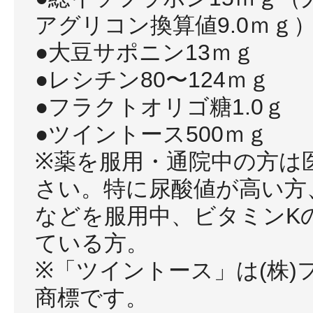
アグリコン換算値9.0ｍｇ
●大豆サポニン13ｍｇ
●レシチン80〜124ｍｇ
●フラクトオリゴ糖1.0ｇ
●ツイントース500ｍｇ
※薬を服用・通院中の方は
さい。特に尿酸値が高い方
などを服用中、ビタミンK
ている方。
※「ツイントース」は(株)
商標です。