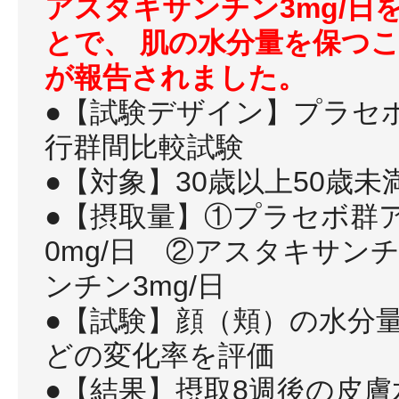
アスタキサンチン3mg/日
とで、 肌の水分量を保つ
が報告されました。
●【試験デザイン】プラセ
行群間比較試験
●【対象】30歳以上50歳
●【摂取量】①プラセボ群
0mg/日 ②アスタキサン
ンチン3mg/日
●【試験】顔（頬）の水分
どの変化率を評価
●【結果】摂取8週後の皮