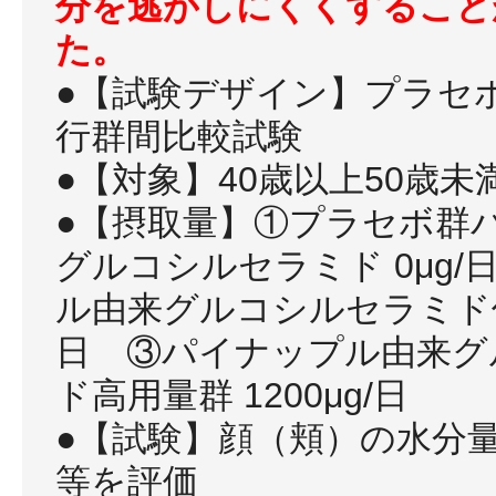
分を逃がしにくくすること
た。
●【試験デザイン】プラセ
行群間比較試験
●【対象】40歳以上50歳
●【摂取量】①プラセボ群
グルコシルセラミド 0μg
ル由来グルコシルセラミド低用
日 ③パイナップル由来グ
ド高用量群 1200μg/日
●【試験】顔（頬）の水分
等を評価