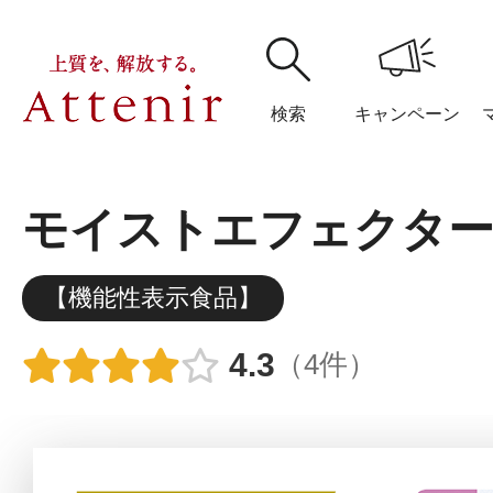
検索
キャンペーン
モイストエフェクタ
購入履歴
閲覧履
【機能性表示食品】
4.3
（4件）
アテニア
ブランドサイ