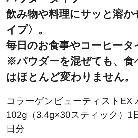
飲み物や料理にサッと溶か
イプ〉。
毎日のお食事やコーヒータ
プリマモイスト
※パウダーを混ぜても、食
はほとんど変わりません。
スキンクリア
コラーゲンビューティストEX
クレンズオイル
102g（3.4g×30スティック）
日分