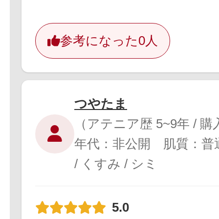
参考になった
0人
つやたま
（アテニア歴 5~9年 / 
年代：非公開 肌質：普
/ くすみ / シミ
5.0