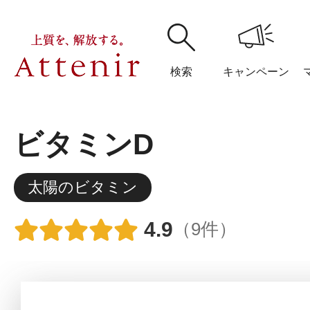
検索
キャンペーン
ビタミンD
購入履歴
閲覧履
太陽のビタミン
4.9
（9件）
アテニア
ブランドサイ