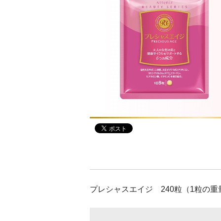
アテニアの「時計美容」
インナースマート
プレシャスエイジ 240粒（1粒の重量