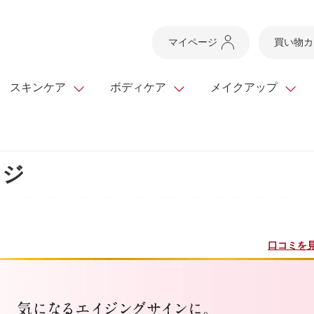
マイページ
買い物カ
スキンケア
ボディケア
メイクアップ
スキンケアTOP
スキンケアTOP
メイクアップTOP
健康食品TOP
イジ
ボディケア・ハンドケ
基礎化粧品
ベースメイク
ビューティシリーズ
ッグ
スキンクリア クレンズ
・フレグランス
ギフトサービス
ドレスリフト
ベースメイク
ビューティーセレクト
クレンジング
洗顔料
マスカラ
青汁シリーズ
オイル 専用ギフト
ら選ぶ
ヘアケア
ら選ぶ
乳液・ジェル・クリー
リップメイク
ヘルスシリーズ
口コミを見
キング
マスク・パック
全商品一覧
今の時季のおすすめ
paku☆chanさんの
プリマモイスト
瞳くっきりエイジ
メイクレシピ
メンズケア
お悩みから探す