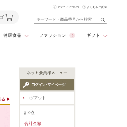
アテニアについて
よくあるご質問
ゴ
健康食品
ファッション
ギフト
ア
クレンジング
アイメイク
ダイエットシリーズ
住所を知らなくても
化粧水
フェイスカラー
ベーシックシリーズ
贈れるeギフト
ム
美容液・クリーム
メイクグッズ
全商品一覧
ログアウト
る ▶
日やけ止め
お悩みから探す
計0点
全商品一覧
合計金額