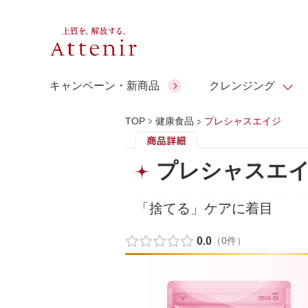
キャンペーン・新商品
クレンジング
TOP
健康食品
プレシャスエイジ
スキンクリア クレンズ オイル
人気商品
人気商品
人気商品
人気商品
ギフトサービス
プレシャスエ
コラーゲン
ギフトバ
アロマリチュアル
スペシャルサイト
ドレススノー
ポイントメイク
ビューティスト
アテニア ギフト
＆エイジングケア
「捨てる」ケアに着目
シーンか
EXドリンク
ご予算か
0.0
（0件）
人気ラン
マルチビタミン＆ミネラ
理想肌バランス
お友達紹介サービス
Make Look
ル
チェックで選ぶ