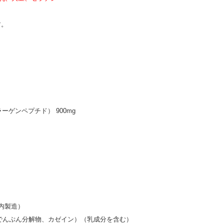
す。
ーゲンペプチド） 900mg
内製造）
、でんぷん分解物、カゼイン）（乳成分を含む）