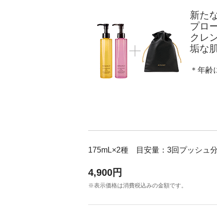
新た
アテニアの「時計美容」
インナースマート
プロ
クレ
垢な
＊年齢
175mL×2種 目安量：3回プッシュ
4,900円
※表示価格は消費税込みの金額です。