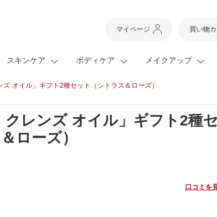
マイページ
買い物カ
スキンケア
ボディケア
メイクアップ
ンズ オイル」ギフト2種セット（シトラス＆ローズ）
スキンケアTOP
スキンケアTOP
メイクアップTOP
健康食品TOP
 クレンズ オイル」ギフト2種
ボディケア・ハンドケ
基礎化粧品
ベースメイク
ビューティシリーズ
ッグ
ス＆ローズ）
スキンクリア クレンズ
・フレグランス
ギフトサービス
ドレスリフト
ベースメイク
ビューティーセレクト
クレンジング
洗顔料
マスカラ
青汁シリーズ
オイル 専用ギフト
ら選ぶ
ヘアケア
ら選ぶ
乳液・ジェル・クリー
リップメイク
ヘルスシリーズ
キング
マスク・パック
全商品一覧
今の時季のおすすめ
paku☆chanさんの
プリマモイスト
瞳くっきりエイジ
口コミを見
メイクレシピ
メンズケア
お悩みから探す