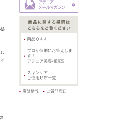
い処
商品Ｑ＆Ａ
プロが個別にお答えしま
質に
す！
カオ
アテニア美容相談室
スキンケア
ご使用順序一覧
店舗情報
ご質問窓口
強