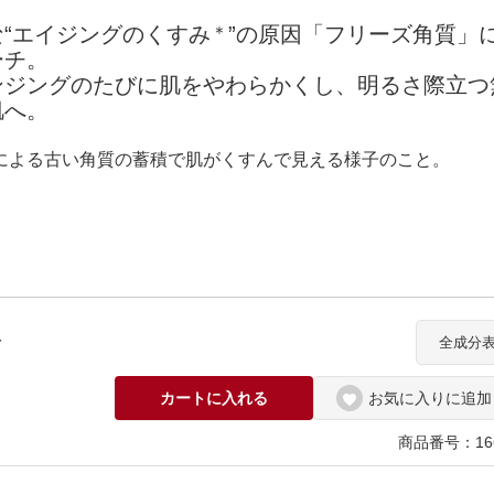
な“エイジングのくすみ
＊
”の原因「フリーズ角質」
カロリシェイプ
ーチ。
ンジングのたびに肌をやわらかくし、明るさ際立つ
肌へ。
による古い角質の蓄積で肌がくすんで見える様子のこと。
分
全成分
カートに入れる
お気に入りに追加
商品番号：166