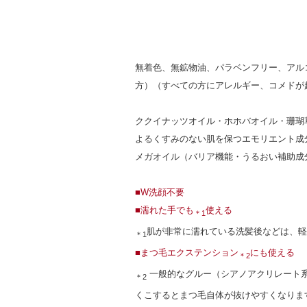
無着色、無鉱物油、パラベンフリー、アル
方）（すべての方にアレルギー、コメドが
ククイナッツオイル・ホホバオイル・珊瑚
よるくすみのない肌を保つエモリエント成
メガオイル（バリア機能・うるおい補助成
■W洗顔不要
■濡れた手でも
使える
＊1
肌が非常に濡れている洗髪後などは、軽
＊1
■まつ毛エクステンション
にも使える
＊2
一般的なグルー（シアノアクリレート
＊2
くこするとまつ毛自体が抜けやすくなりま