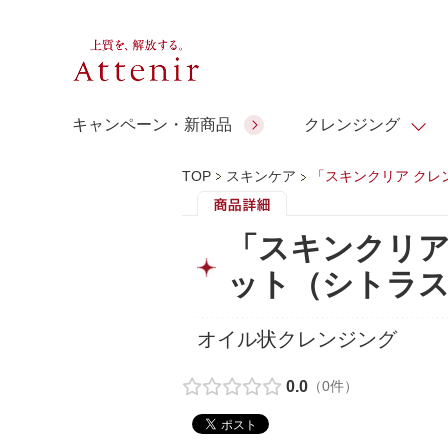
キャンペーン・新商品
クレンジング
TOP
スキンケア
「スキンクリア クレ
スキンクリア クレンズ オイル
人気商品
人気商品
人気商品
人気商品
ギフトサービス
「スキンクリア
コラーゲン
ギフトバ
ット（シトラ
アロマリチュアル
スペシャルサイト
ドレススノー
ポイントメイク
ビューティスト
アテニア ギフト
＆エイジングケア
シーンか
EXドリンク
ご予算か
オイル状クレンジング
人気ラン
マルチビタミン＆ミネラ
理想肌バランス
お友達紹介サービス
Make Look
0.0
（0件）
ル
チェックで選ぶ