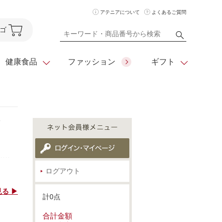
アテニアについて
よくあるご質問
ゴ
健康食品
ファッション
ギフト
セ
ア
クレンジング
アイメイク
ダイエットシリーズ
住所を知らなくても
化粧水
フェイスカラー
ベーシックシリーズ
贈れるeギフト
ム
美容液・クリーム
メイクグッズ
全商品一覧
ログアウト
日やけ止め
お悩みから探す
る ▶
計0点
全商品一覧
合計金額