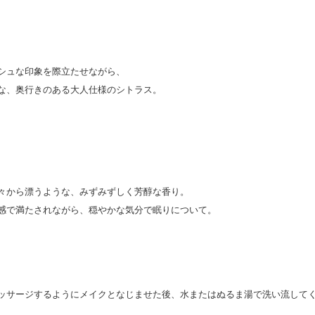
シュな印象を際立たせながら、
な、奥行きのある大人仕様のシトラス。
々から漂うような、みずみずしく芳醇な香り。
感で満たされながら、穏やかな気分で眠りについて。
ッサージするようにメイクとなじませた後、水またはぬるま湯で洗い流して