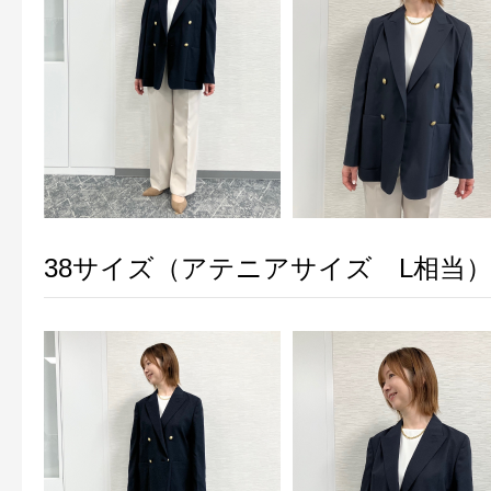
ギフト
ご利用ガイド
よくあるご質問
38サイズ（アテニアサイズ L相当