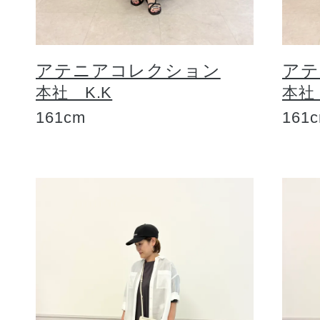
アテニアコレクション
アテ
本社 K.K
本社
161cm
161