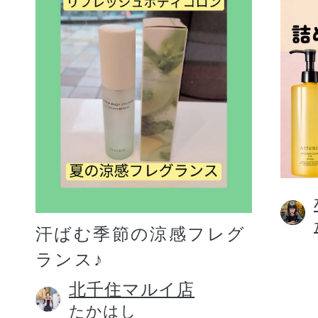
汗ばむ季節の涼感フレグ
ランス♪
北千住マルイ店
たかはし