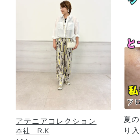
夏
アテニアコレクション
り
本社 R.K