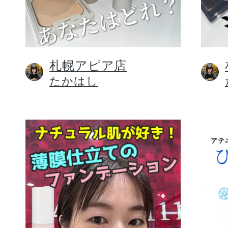
札幌アピア店
健康食品／サプリ
たかはし
ファッション