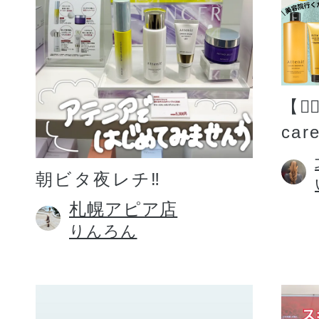
【💆
car
朝ビタ夜レチ‼️
札幌アピア店
りんろん