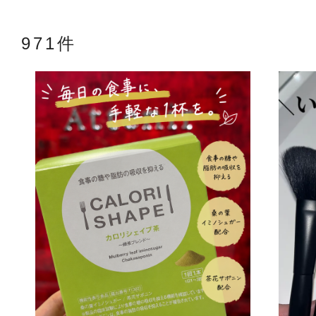
971件
アテニアの「
お友達紹介サ