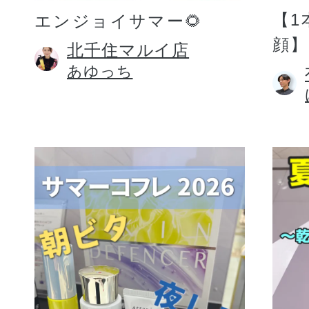
【1
エンジョイサマー🌻
顔】
北千住マルイ店
あゆっち