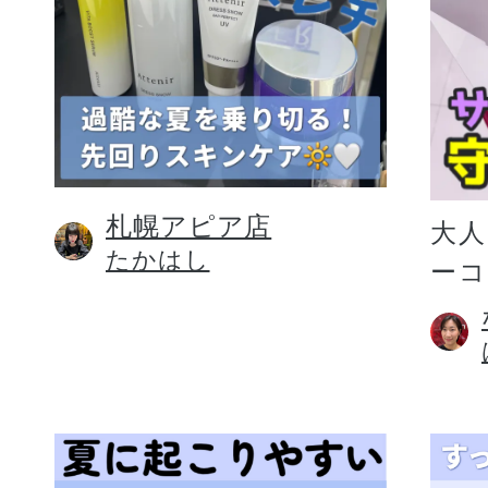
札幌アピア店
大人
たかはし
ー