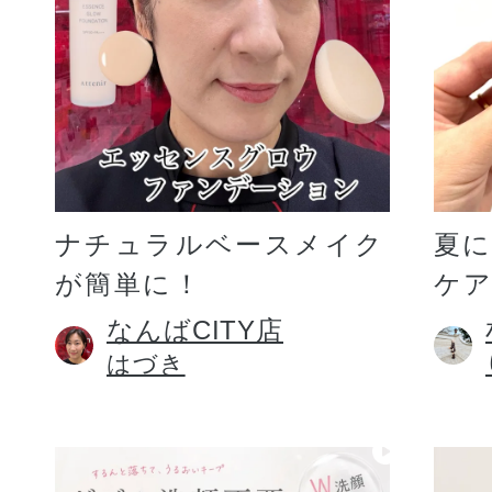
ギフト
ご利用ガイド
ナチュラルベースメイク
夏
が簡単に！
ケア
よくあるご質問
なんばCITY店
はづき