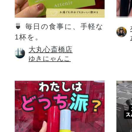
定期お届けサ
🍵 毎日の食事に、手軽な
1杯を。
スキンケア人気ライン
大丸心斎橋店
ゆきにゃんこ
ドレススノー
ドレスリフト