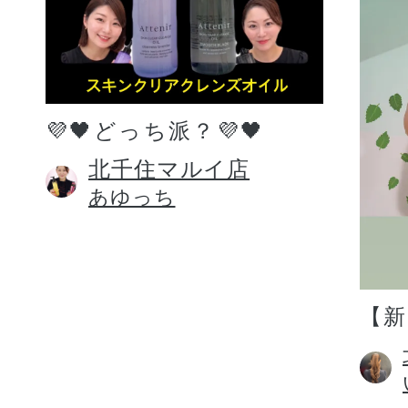
💜🖤どっち派？💜🖤
北千住マルイ店
あゆっち
【