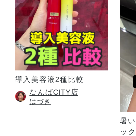
プリマモイスト
導入美容液2種比較
スキンクリア
なんばCITY店
はづき
クレンズオイル
暑
ッ