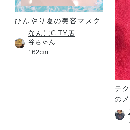
ひんやり夏の美容マスク
なんばCITY店
谷ちゃん
162cm
テ
の