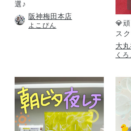
選♪
阪神梅田本店
💎
よこぴん
スク
大丸
くろ