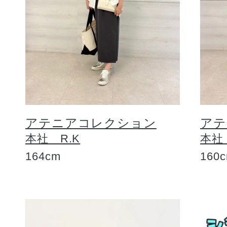
アテニアコレクション
アテ
本社 R.K
本社
164cm
160