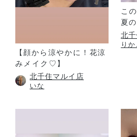
こ
夏
北千
りか
【顔から涼やかに！花涼
みメイク♡】
北千住マルイ店
いな