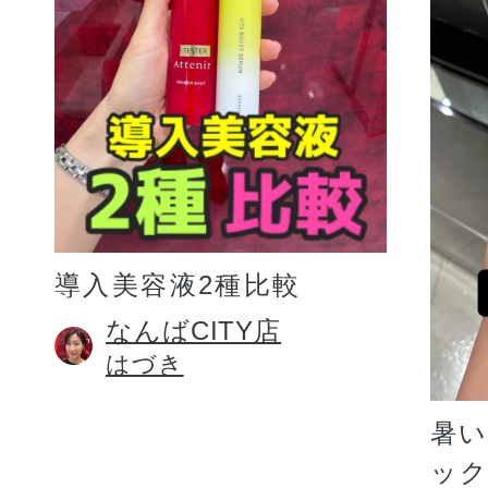
プリマモイスト
導入美容液2種比較
スキンクリア
なんばCITY店
はづき
クレンズオイル
暑
ッ