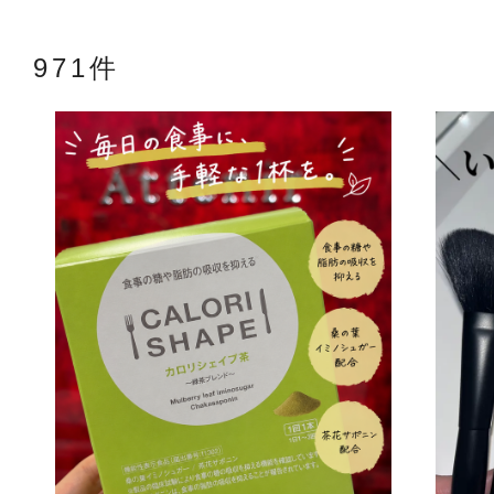
971件
アテニアの「
お友達紹介サ