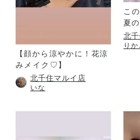
こ
夏
北千
りか
【顔から涼やかに！花涼
みメイク♡】
北千住マルイ店
いな