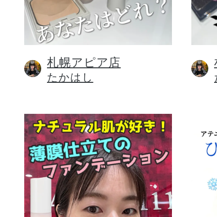
札幌アピア店
健康食品／サプリ
たかはし
ファッション