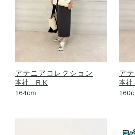
アテニアコレクション
アテ
本社 R.K
本社
164cm
160