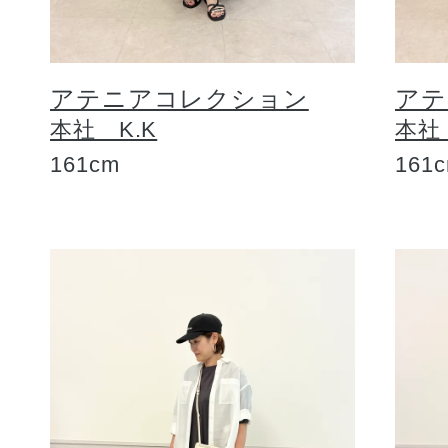
アテニアコレクション
アテ
本社 K.K
本社
161cm
161