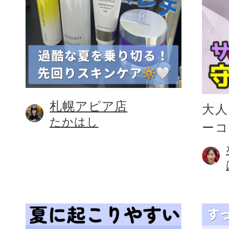
札幌アピア店
大人
たかはし
ー