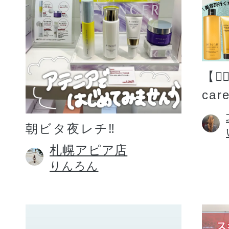
【💆
car
朝ビタ夜レチ‼️
札幌アピア店
りんろん