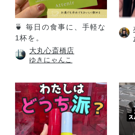
定期お届けサ
🍵 毎日の食事に、手軽な
1杯を。
スキンケア人気ライン
大丸心斎橋店
ゆきにゃんこ
ドレススノー
ドレスリフト