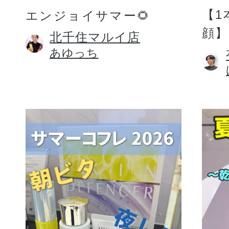
【1
エンジョイサマー🌻
顔】
北千住マルイ店
あゆっち