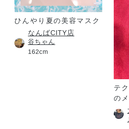
ひんやり夏の美容マスク
なんばCITY店
谷ちゃん
162cm
テ
の