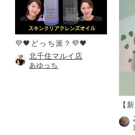
💜🖤どっち派？💜🖤
北千住マルイ店
あゆっち
【