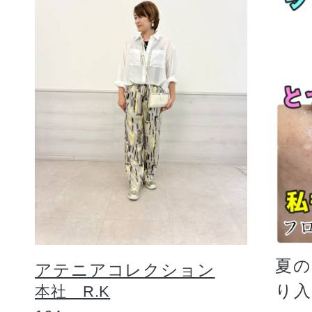
夏
アテニアコレクション
り
本社 R.K