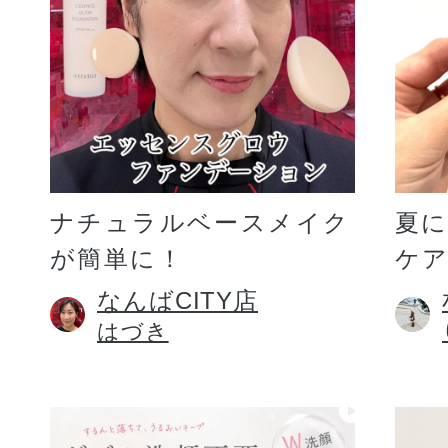
ギフト
ご利用ガイド
ナチュラルベースメイク
夏
が簡単に！
ケア
よくあるご質問
なんばCITY店
はづき