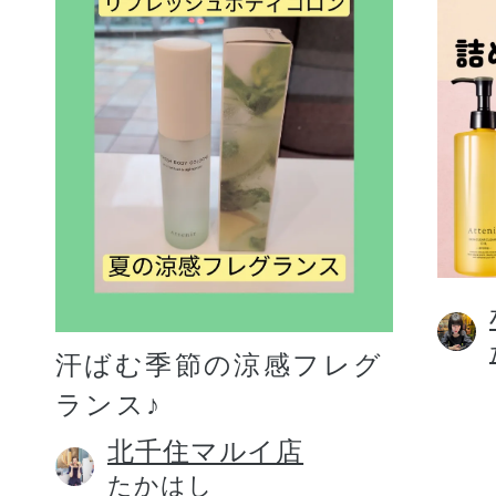
汗ばむ季節の涼感フレグ
ランス♪
北千住マルイ店
たかはし