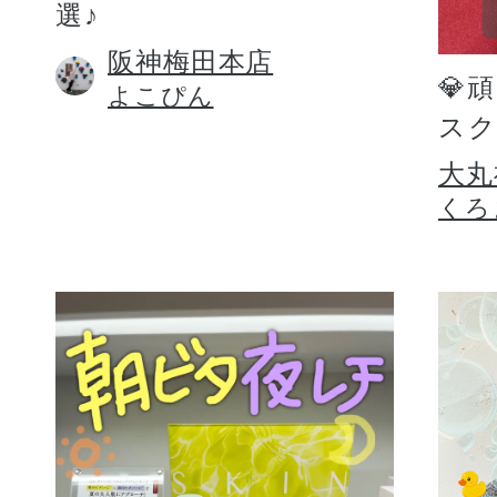
選♪
阪神梅田本店
💎
よこぴん
スク
大丸
くろ