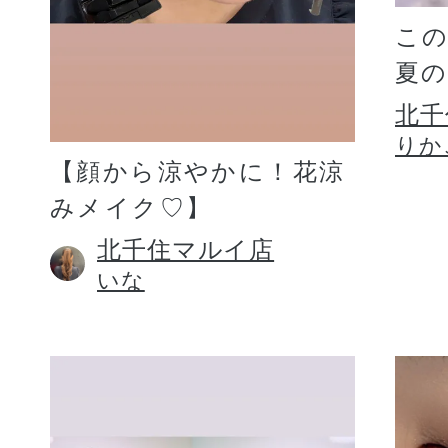
こ
夏
北千
りか
【顔から涼やかに！花涼
みメイク♡】
北千住マルイ店
いな