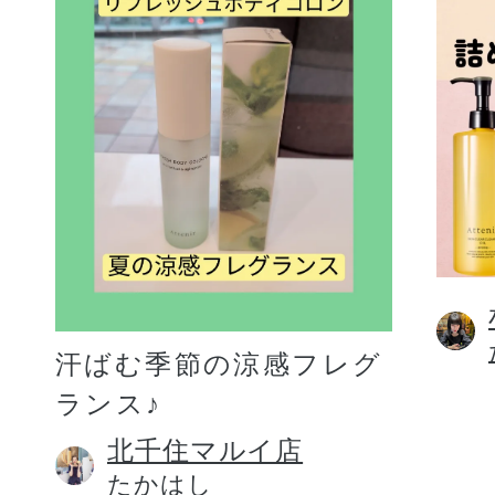
汗ばむ季節の涼感フレグ
ランス♪
北千住マルイ店
たかはし