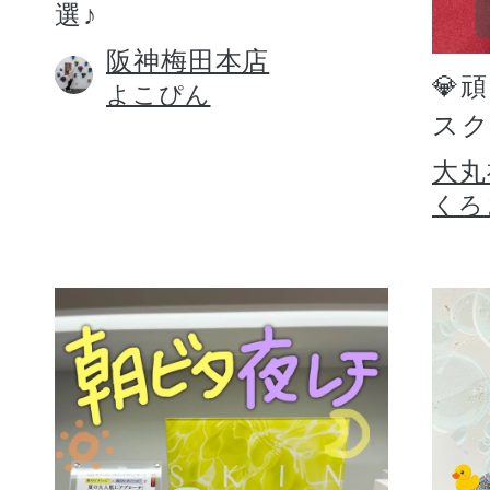
選♪
阪神梅田本店
💎
よこぴん
スク
大丸
くろ