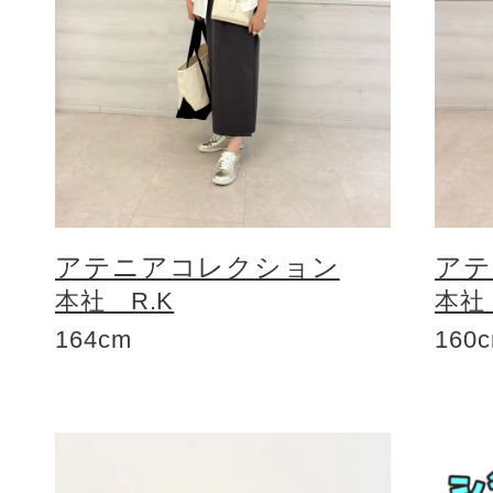
アテニアコレクション
アテ
本社 R.K
本社
164cm
160