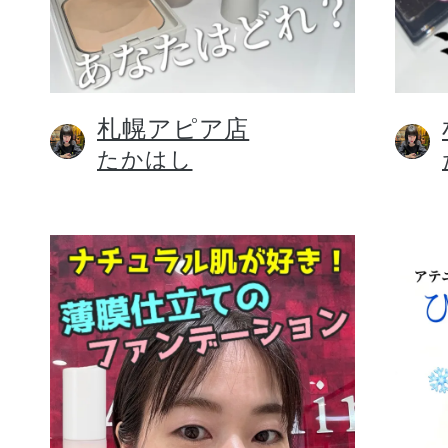
札幌アピア店
健康食品／サプリ
たかはし
ファッション