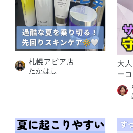
札幌アピア店
大人
たかはし
ー