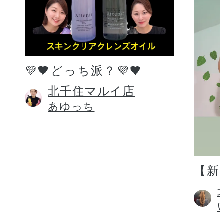
💜🖤どっち派？💜🖤
北千住マルイ店
あゆっち
【