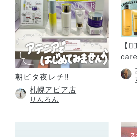
【💆
car
朝ビタ夜レチ‼️
札幌アピア店
りんろん