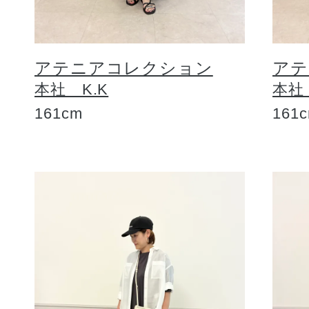
アテニアコレクション
アテ
本社 K.K
本社
161cm
161