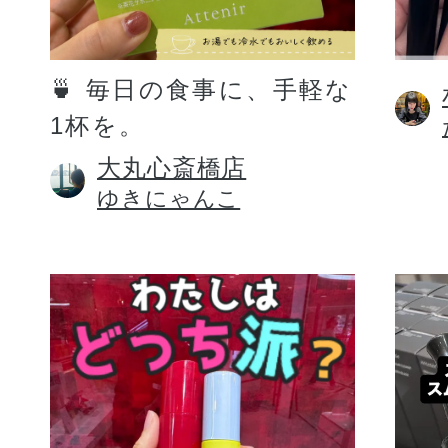
定期お届けサ
🍵 毎日の食事に、手軽な
1杯を。
スキンケア人気ライン
大丸心斎橋店
ゆきにゃんこ
ドレススノー
ドレスリフト