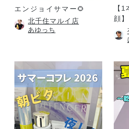
【1
エンジョイサマー🌻
顔】
北千住マルイ店
あゆっち