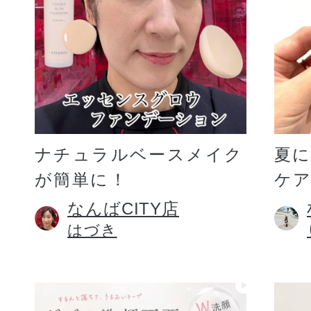
ギフト
ご利用ガイド
ナチュラルベースメイク
夏
が簡単に！
ケア
よくあるご質問
なんばCITY店
はづき