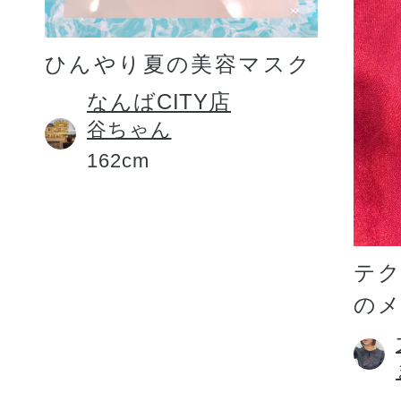
ひんやり夏の美容マスク
なんばCITY店
谷ちゃん
162cm
テ
の