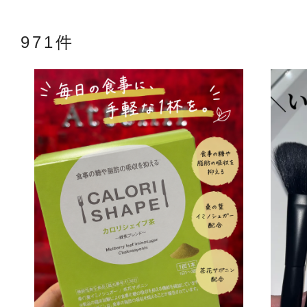
971件
アテニアの「
お友達紹介サ