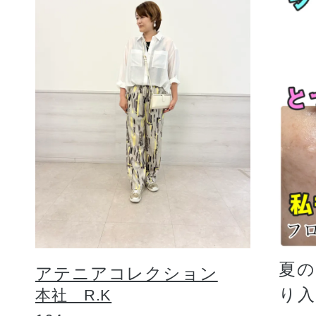
夏
アテニアコレクション
り
本社 R.K