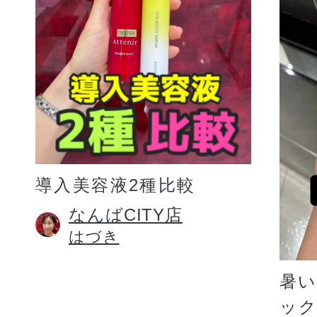
プリマモイスト
導入美容液2種比較
スキンクリア
なんばCITY店
はづき
クレンズオイル
暑
ッ