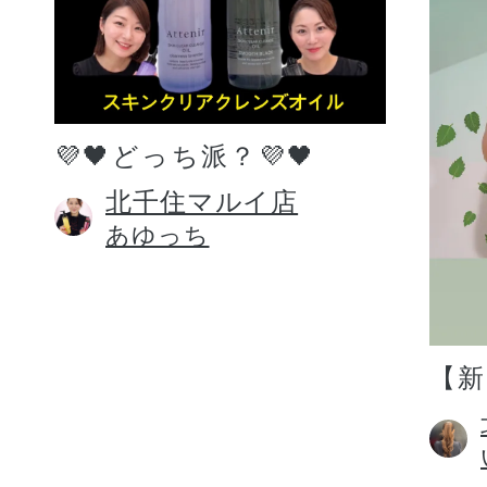
💜🖤どっち派？💜🖤
北千住マルイ店
あゆっち
【