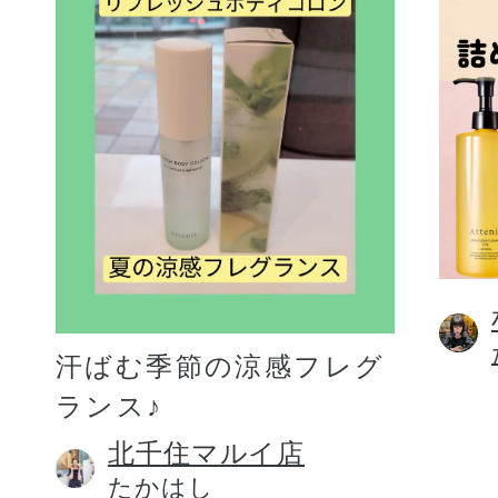
汗ばむ季節の涼感フレグ
ランス♪
北千住マルイ店
たかはし