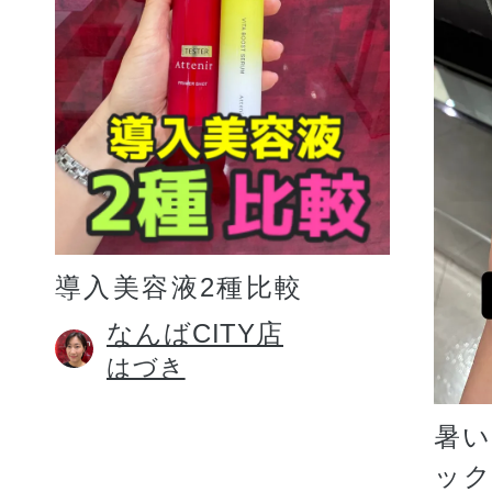
プリマモイスト
導入美容液2種比較
スキンクリア
なんばCITY店
はづき
クレンズオイル
暑
ッ