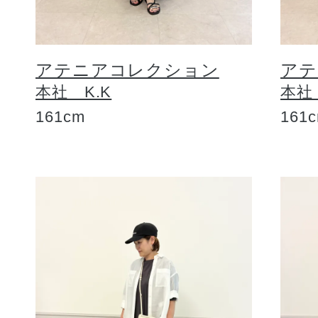
アテニアコレクション
アテ
本社 K.K
本社
161cm
161