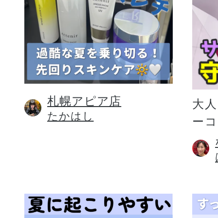
札幌アピア店
大人
たかはし
ー