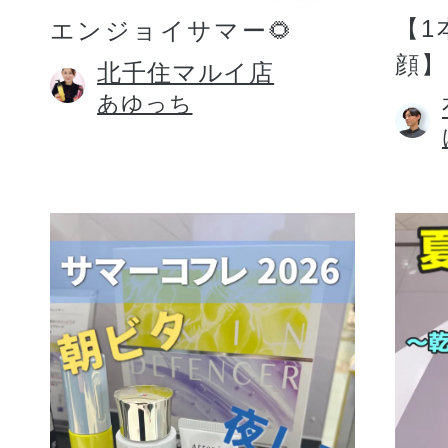
【1
エンジョイサマー🌻
顔】
北千住マルイ店
あゆっち