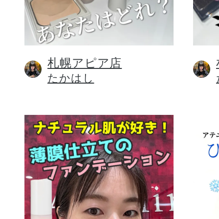
札幌アピア店
健康食品／サプリ
たかはし
ファッション