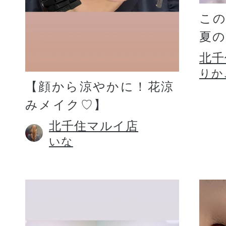
こ
夏
北千
りか
【顔から涼やかに！花涼
みメイク♡】
北千住マルイ店
いな