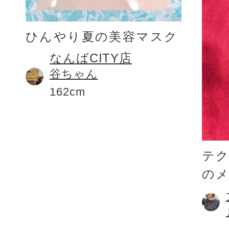
ひんやり夏の美容マスク
なんばCITY店
谷ちゃん
162cm
テ
の