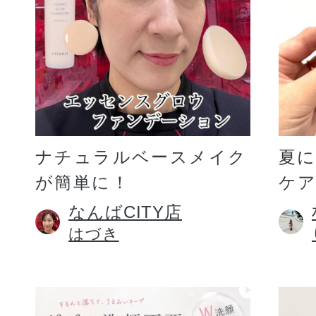
ギフト
ご利用ガイド
ナチュラルベースメイク
夏
が簡単に！
ケア
よくあるご質問
なんばCITY店
はづき