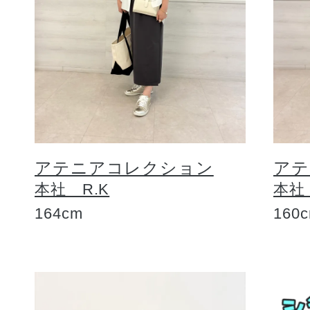
アテニアコレクション
アテ
本社 R.K
本社
164cm
160