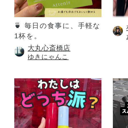
定期お届けサ
🍵 毎日の食事に、手軽な
1杯を。
スキンケア人気ライン
大丸心斎橋店
ゆきにゃんこ
ドレススノー
ドレスリフト