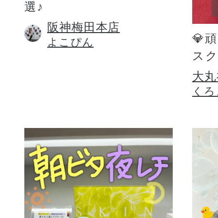
選♪
阪神梅田本店
💎
よこぴん
スク
大丸
くろ