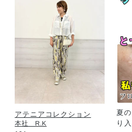
夏
アテニアコレクション
り
本社 R.K