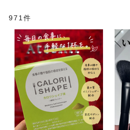
971件
アテニアの「
お友達紹介サ