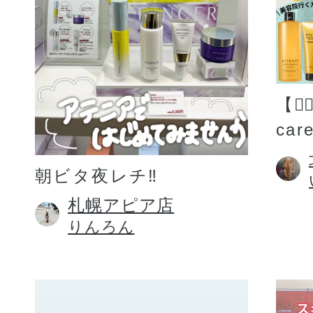
【💆
car
朝ビタ夜レチ‼️
札幌アピア店
りんろん