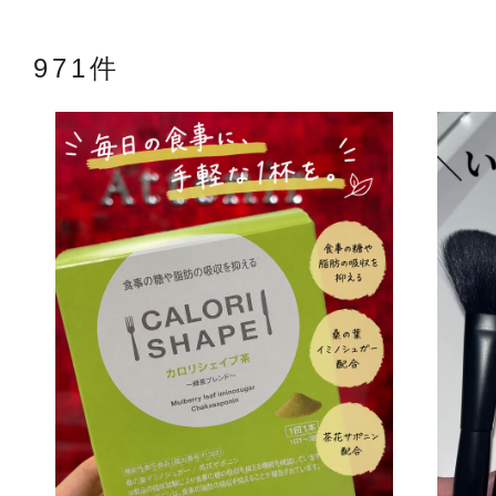
971件
アテニアの「
お友達紹介サ