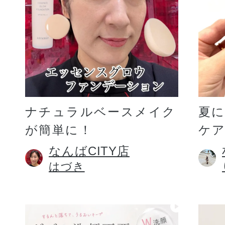
ギフト
ご利用ガイド
ナチュラルベースメイク
夏
が簡単に！
ケア
よくあるご質問
なんばCITY店
はづき