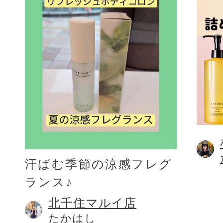
汗ばむ季節の涼感フレグ
ランス♪
北千住マルイ店
たかはし