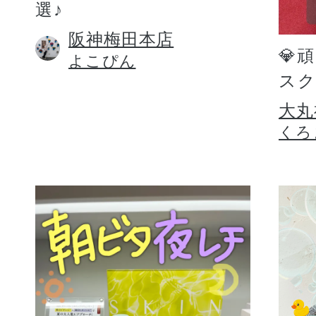
選♪
阪神梅田本店
💎
よこぴん
スク
大丸
くろ