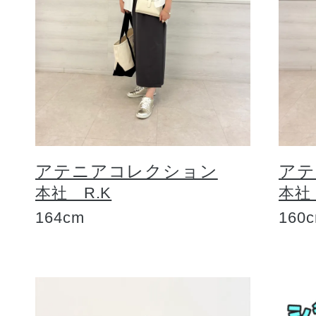
アテニアコレクション
アテ
本社 R.K
本社
164cm
160