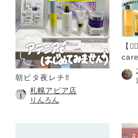
【💆
car
朝ビタ夜レチ‼️
札幌アピア店
りんろん