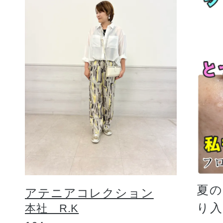
夏
アテニアコレクション
り
本社 R.K