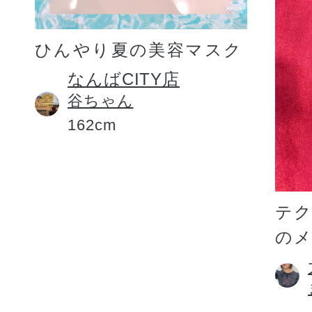
ひんやり夏の美容マスク
なんばCITY店
谷ちゃん
162cm
テ
の