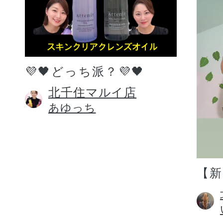
💜🖤どっち派？💜🖤
北千住マルイ店
あゆっち
【