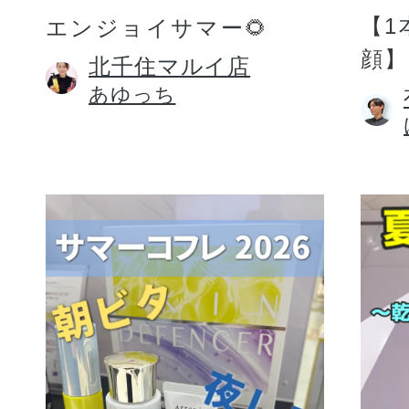
【1
エンジョイサマー🌻
顔】
北千住マルイ店
あゆっち