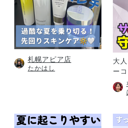
札幌アピア店
大人
たかはし
ー