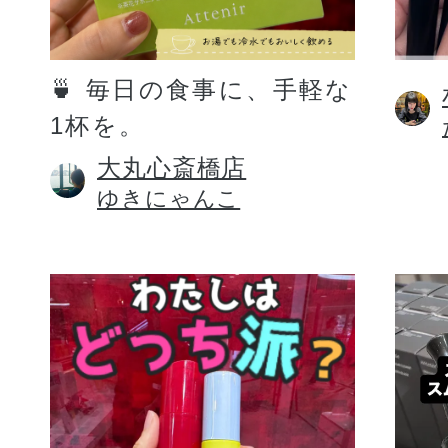
定期お届けサ
🍵 毎日の食事に、手軽な
1杯を。
スキンケア人気ライン
大丸心斎橋店
ゆきにゃんこ
ドレススノー
ドレスリフト