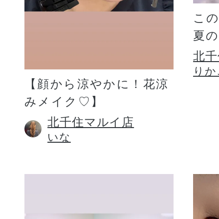
こ
夏
北千
りか
【顔から涼やかに！花涼
みメイク♡】
北千住マルイ店
いな