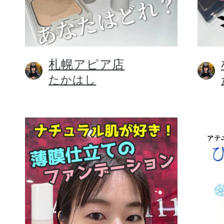
札幌アピア店
健康食品／サプリ
たかはし
ファッション