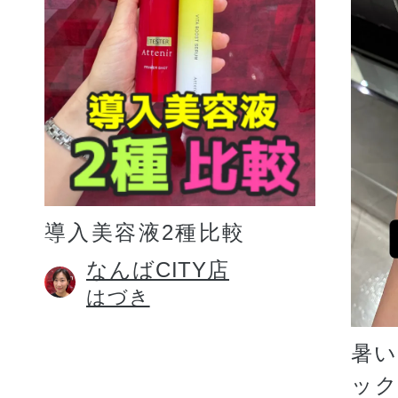
プリマモイスト
導入美容液2種比較
スキンクリア
なんばCITY店
はづき
クレンズオイル
暑
ッ