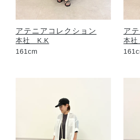
アテニアコレクション
アテ
本社 K.K
本社
161cm
161