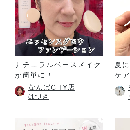
ギフト
ご利用ガイド
ナチュラルベースメイク
夏
が簡単に！
ケア
よくあるご質問
なんばCITY店
はづき