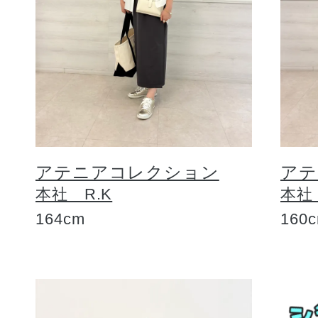
アテニアコレクション
アテ
本社 R.K
本社
164cm
160