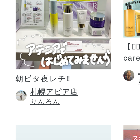
【💆
car
朝ビタ夜レチ‼️
札幌アピア店
りんろん