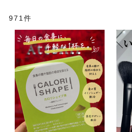
971件
アテニアの「
お友達紹介サ