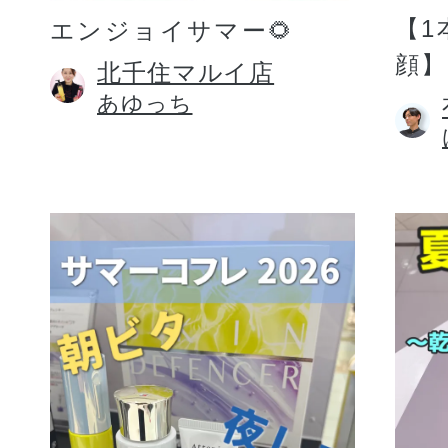
【1
エンジョイサマー🌻
顔】
北千住マルイ店
あゆっち