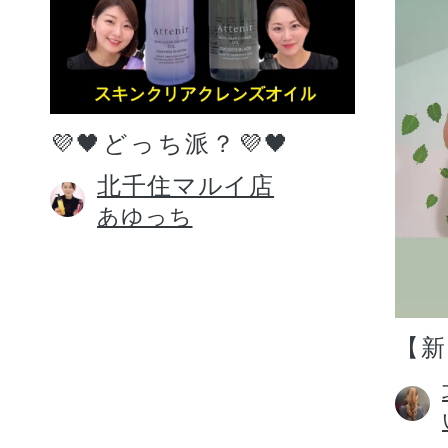
💜🖤どっち派？💜🖤
北千住マルイ店
あゆっち
【