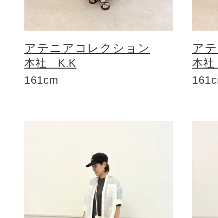
アテニアコレクション
アテ
本社 K.K
本社
161cm
161