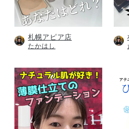
札幌アピア店
健康食品／サプリ
たかはし
ファッション