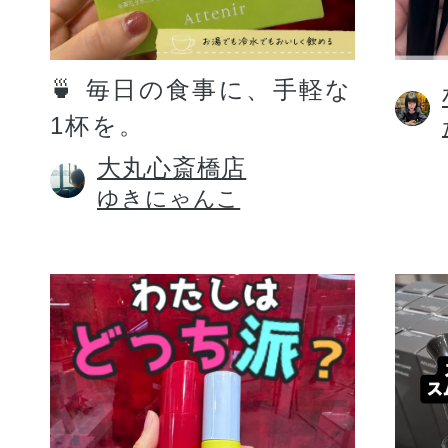
定期お届けサ
🍵 毎日の食事に、手軽な
1杯を。
スキンケア人気ライン
大丸心斎橋店
ゆきにゃんこ
ドレススノー
ドレスリフト