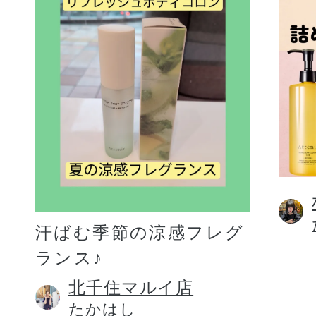
汗ばむ季節の涼感フレグ
ランス♪
北千住マルイ店
たかはし