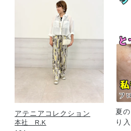
夏
アテニアコレクション
り
本社 R.K