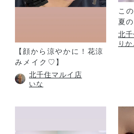
こ
夏
北千
りか
【顔から涼やかに！花涼
みメイク♡】
北千住マルイ店
いな