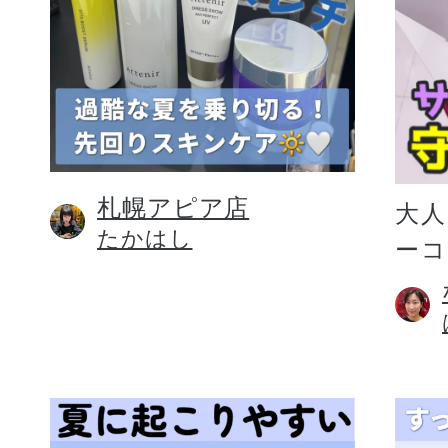
札幌アピア店
大人
たかはし
ー