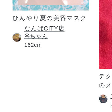
ひんやり夏の美容マスク
なんばCITY店
谷ちゃん
162cm
テ
の