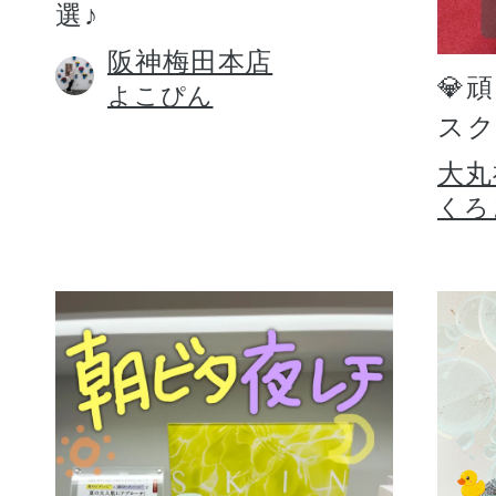
選♪
阪神梅田本店
💎
よこぴん
スク
大丸
くろ