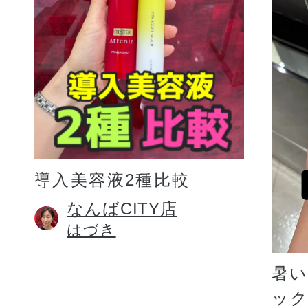
プリマモイスト
導入美容液2種比較
スキンクリア
なんばCITY店
はづき
クレンズオイル
暑
ッ