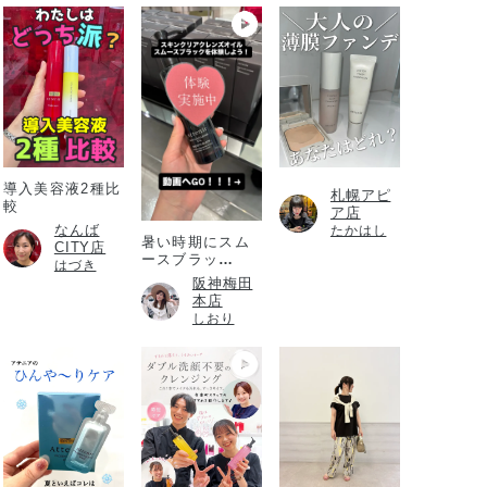
導入美容液2種比
札幌アピ
較
ア店
なんば
たかはし
暑い時期にスム
CITY店
ースブラッ
はづき
ク！！！
阪神梅田
本店
しおり