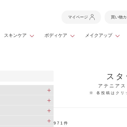
マイページ
買い物カ
スキンケア
ボディケア
メイクアップ
スキンケアTOP
スキンケアTOP
メイクアップTOP
健康食品TOP
ボディケア・ハンドケ
基礎化粧品
ベースメイク
ビューティシリーズ
スタ
ッグ
スキンクリア クレンズ
・フレグランス
ギフトサービス
ドレスリフト
ベースメイク
ビューティーセレクト
クレンジング
洗顔料
マスカラ
青汁シリーズ
オイル 専用ギフト
ら選ぶ
アテニアス
ヘアケア
※ 各投稿はク
ら選ぶ
乳液・ジェル・クリー
リップメイク
ヘルスシリーズ
キング
マスク・パック
全商品一覧
今の時季のおすすめ
paku☆chanさんの
プリマモイスト
瞳くっきりエイジ
メイクレシピ
メンズケア
971件
お悩みから探す