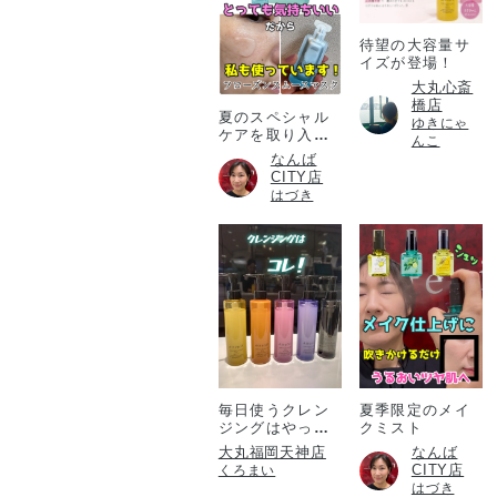
待望の大容量サ
イズが登場！
大丸心斎
橋店
夏のスペシャル
ゆきにゃ
ケアを取り入れ
んこ
たい方必見！
なんば
CITY店
はづき
毎日使うクレン
夏季限定のメイ
ジングはやっぱ
クミスト
りアテニア💎
大丸福岡天神店
なんば
CITY店
くろまい
はづき