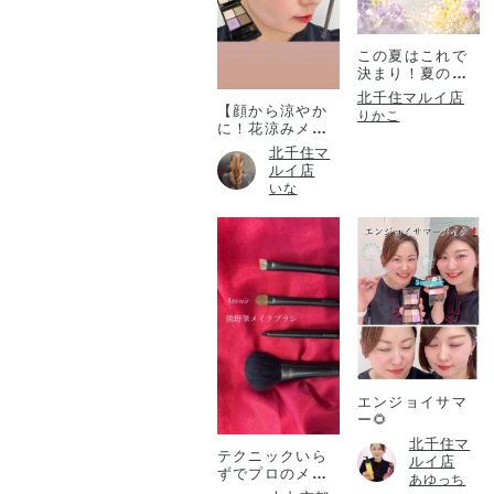
この夏はこれで
決まり！夏のコ
フレ！
北千住マルイ店
【顔から涼やか
りかこ
に！花涼みメイ
ク♡】
北千住マ
ルイ店
いな
エンジョイサマ
ー🌻
北千住マ
テクニックいら
ルイ店
ずでプロのメイ
あゆっち
ク仕上がりを✨