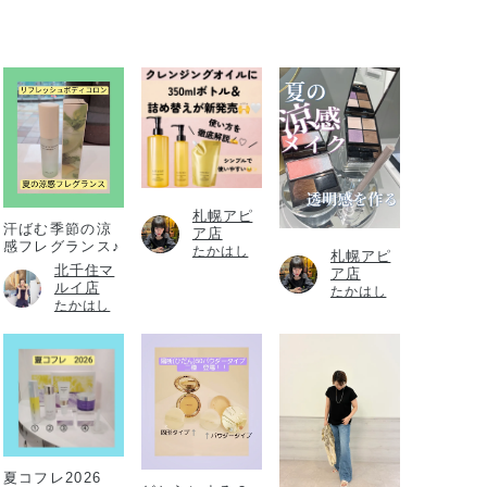
札幌アピ
汗ばむ季節の涼
ア店
感フレグランス♪
たかはし
札幌アピ
北千住マ
ア店
ルイ店
たかはし
たかはし
夏コフレ2026