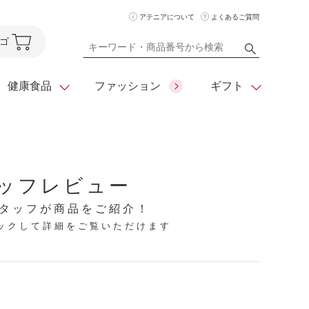
アテニアについて
よくあるご質問
ゴ
健康食品
ファッション
ギフト
ア
クレンジング
アイメイク
ダイエットシリーズ
ッフレビュー
住所を知らなくても
化粧水
フェイスカラー
ベーシックシリーズ
贈れるeギフト
タッフが商品をご紹介！
リックして詳細をご覧いただけます
ム
美容液・クリーム
メイクグッズ
全商品一覧
日やけ止め
お悩みから探す
全商品一覧