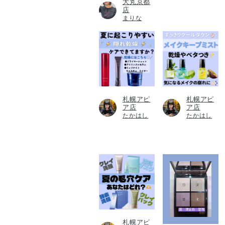
大丸京都
店
まりな
札幌アピ
札幌アピ
ア店
ア店
たかはし
たかはし
札幌アピ