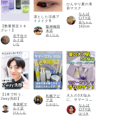
ひんやり夏の美
容マスク
なんば
凛とした涼感ア
CITY店
イメイク🎐
谷ちゃん
【数量限定スキ
162cm
阪神梅田
クレ！】
本店
みくにん
北千住マ
ルイ店
いな
【1本で叶う、
大人の3大悩み
札幌アピ
2way洗顔】
に、サマーコフ
ア店
レ
有楽町マ
たかはし
なんば
ルイ店
CITY店
けんしん
はづき