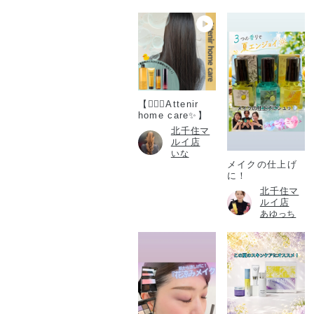
【💆🏻‍♀️Attenir
home care✨】
北千住マ
ルイ店
いな
メイクの仕上げ
に！
北千住マ
ルイ店
あゆっち