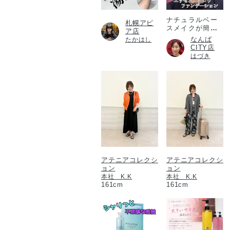
ナチュラルベー
札幌アピ
スメイクが簡単
ア店
に！
なんば
たかはし
CITY店
はづき
アテニアコレクシ
アテニアコレクシ
ョン
ョン
本社 K.K
本社 K.K
161cm
161cm