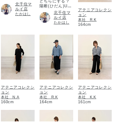
どちらにする？
北千住マ
陽断(ひだん)UV
ルイ店
アテニアコレクシ
パウダー
北千住マ
たかはし
ョン
ルイ店
本社 R.K
たかはし
164cm
アテニアコレクシ
アテニアコレクシ
アテニアコレクシ
ョン
ョン
ョン
本社 N.A
本社 R.K
本社 K.K
160cm
164cm
161cm