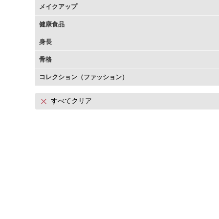
メイクアップ
アテニアの「時計美容」
インナースマート
健康食品
身長
骨格
コレクション（ファッション）
すべてクリア