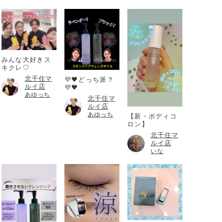
みんな大好きス
キクレ♡
北千住マ
💜🖤どっち派？
ルイ店
💜🖤
あゆっち
北千住マ
ルイ店
あゆっち
【新・ボディコ
ロン】
北千住マ
ルイ店
いな