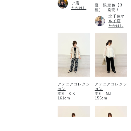
ア店
夏 限定色【3
たかはし
種】 発売！
北千住マ
ルイ店
たかはし
アテニアコレクシ
アテニアコレクシ
ョン
ョン
本社 K.K
本社 M.I
161cm
155cm