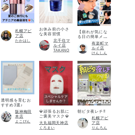
お休み前の小さ
札幌アピ
【崩れが気にな
な美容習慣
ア店
る日の簡単メイ
北千住マ
たかはし
ク直し】
有楽町マ
ルイ店
ルイ店
TAKANO
けんしん
透明感を育むお
すすめ3選♪
💎頑張るお肌に
朝ビタ夜レチ‼️
阪神梅田
ご褒美マスク💎
本店
札幌アピ
よこぴん
大丸福岡天神店
ア店
くろまい
りんろん