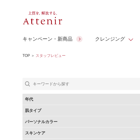
キャンペーン・新商品
クレンジング
TOP
＞
スタッフレビュー
スキンクリア クレンズ オイル
人気商品
人気商品
人気商品
人気商品
ギフトサービス
コラーゲン
ギフトバ
アロマリチュアル
スペシャルサイト
ドレススノー
ポイントメイク
ビューティスト
アテニア ギフト
＆エイジングケア
シーンか
EXドリンク
年代
ご予算か
肌タイプ
人気ラン
マルチビタミン＆ミネラ
理想肌バランス
お友達紹介サービス
Make Look
パーソナルカラー
ル
チェックで選ぶ
スキンケア