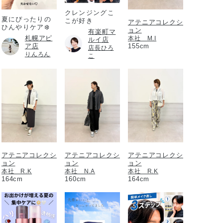
クレンジングこ
夏にぴったりの
こが好き
アテニアコレクシ
ひんやりケア❄️
ョン
有楽町マ
札幌アピ
本社 M.I
ルイ店
ア店
155cm
店長ひろ
りんろん
こ
アテニアコレクシ
アテニアコレクシ
アテニアコレクシ
ョン
ョン
ョン
本社 R.K
本社 N.A
本社 R.K
164cm
160cm
164cm