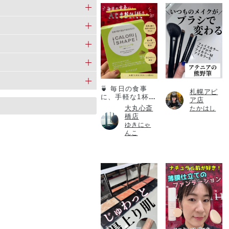
カロリシェイプ
🍵 毎日の食事
札幌アピ
に、手軽な1杯
ア店
を。
大丸心斎
たかはし
橋店
ゆきにゃ
んこ