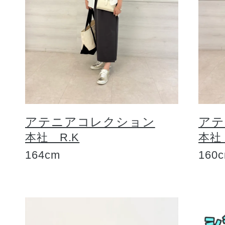
アテニアコレクション
アテ
本社 R.K
本社
164cm
160