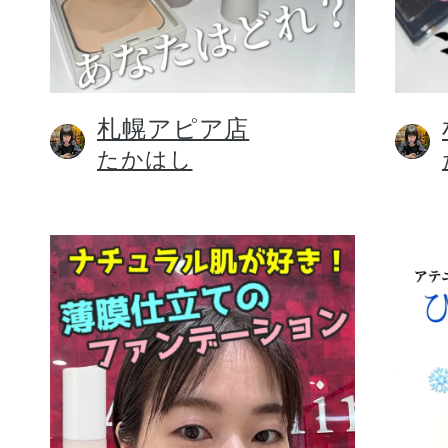
札幌アピア店
健康食品／サプリ
たかはし
ファッション