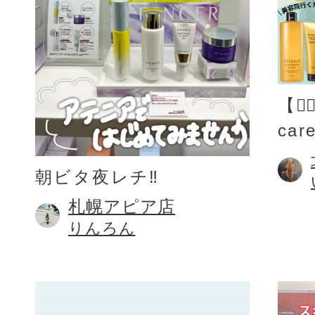
【💆
car
朝ビタ夜レチ‼️
札幌アピア店
りんろん