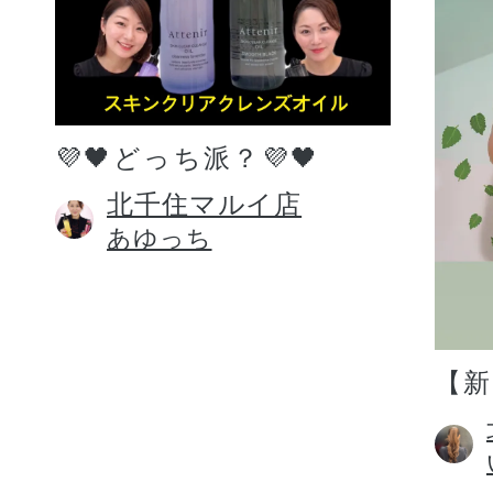
💜🖤どっち派？💜🖤
北千住マルイ店
あゆっち
【