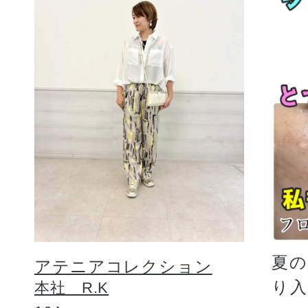
夏
アテニアコレクション
り
本社 R.K