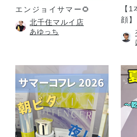
【1
エンジョイサマー🌻
顔】
北千住マルイ店
あゆっち