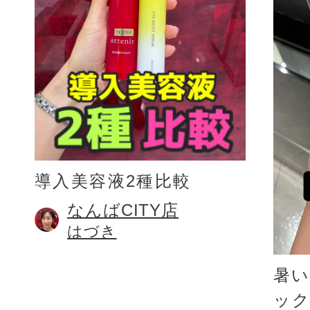
プリマモイスト
導入美容液2種比較
スキンクリア
なんばCITY店
はづき
クレンズオイル
暑
ッ