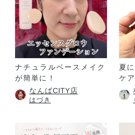
ギフト
ご利用ガイド
ナチュラルベースメイク
夏
が簡単に！
ケア
よくあるご質問
なんばCITY店
はづき