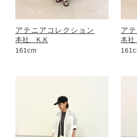
アテニアコレクション
アテ
本社 K.K
本社
161cm
161