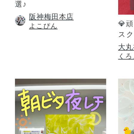
選♪
阪神梅田本店
💎
よこぴん
スク
大丸
くろ