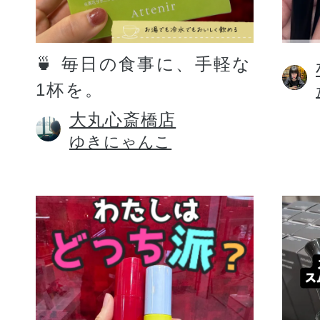
定期お届けサ
🍵 毎日の食事に、手軽な
1杯を。
スキンケア人気ライン
大丸心斎橋店
ゆきにゃんこ
ドレススノー
ドレスリフト