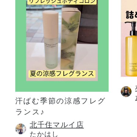
汗ばむ季節の涼感フレグ
ランス♪
北千住マルイ店
たかはし