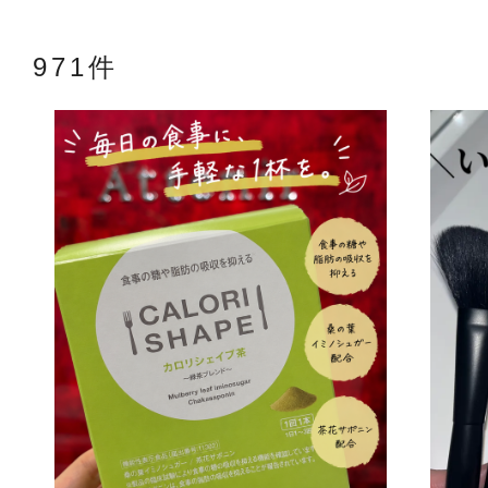
971件
アテニアの「
お友達紹介サ