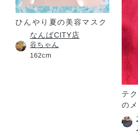
ひんやり夏の美容マスク
なんばCITY店
谷ちゃん
162cm
テ
の