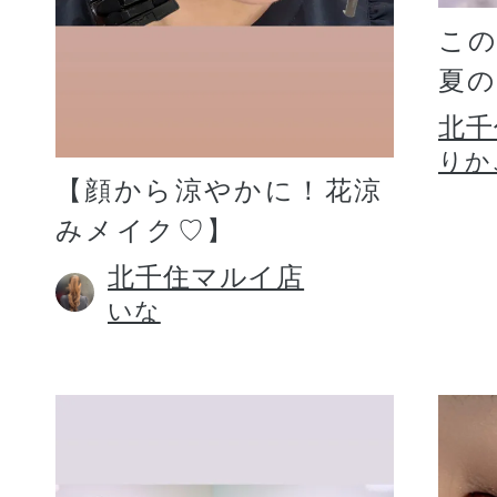
こ
夏
北千
りか
【顔から涼やかに！花涼
みメイク♡】
北千住マルイ店
いな