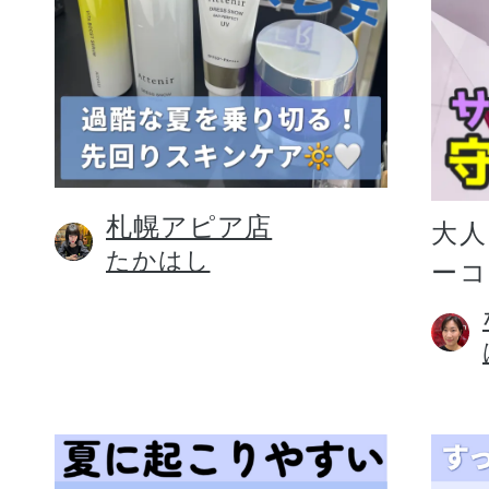
札幌アピア店
大人
たかはし
ー