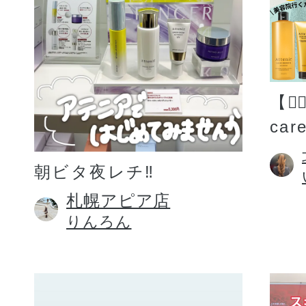
【💆
car
朝ビタ夜レチ‼️
札幌アピア店
りんろん