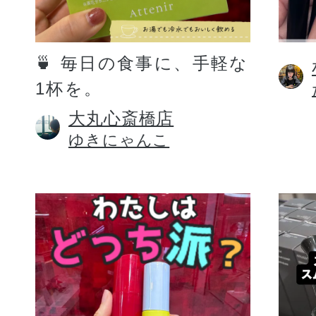
定期お届けサ
🍵 毎日の食事に、手軽な
1杯を。
スキンケア人気ライン
大丸心斎橋店
ゆきにゃんこ
ドレススノー
ドレスリフト