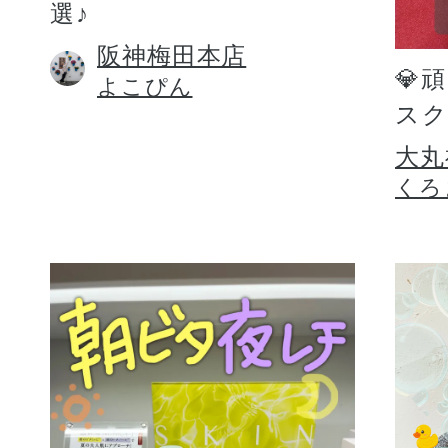
選♪
阪神梅田本店
💎
よこぴん
スク
大丸
くろ