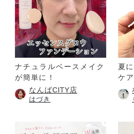
ギフト
ご利用ガイド
ナチュラルベースメイク
夏
が簡単に！
ケア
よくあるご質問
なんばCITY店
はづき