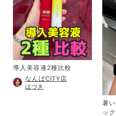
プリマモイスト
導入美容液2種比較
スキンクリア
なんばCITY店
はづき
クレンズオイル
暑
ッ