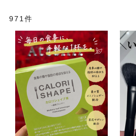
971件
アテニアの「
お友達紹介サ