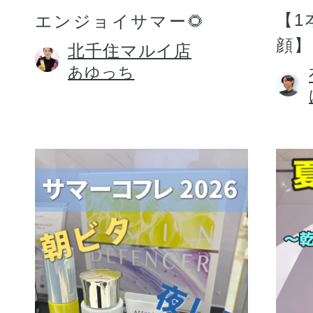
【1
エンジョイサマー🌻
顔】
北千住マルイ店
あゆっち