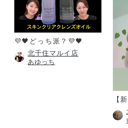
💜🖤どっち派？💜🖤
北千住マルイ店
あゆっち
【