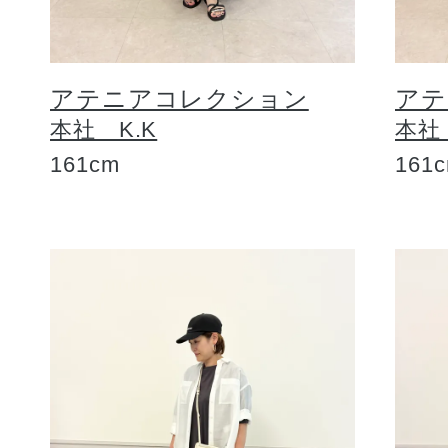
アテニアコレクション
アテ
本社 K.K
本社
161cm
161