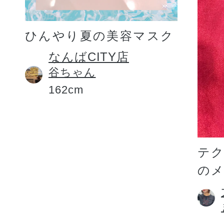
ひんやり夏の美容マスク
なんばCITY店
谷ちゃん
162cm
テ
の