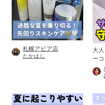
札幌アピア店
大人
たかはし
ー