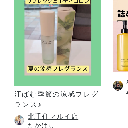
汗ばむ季節の涼感フレグ
ランス♪
北千住マルイ店
たかはし