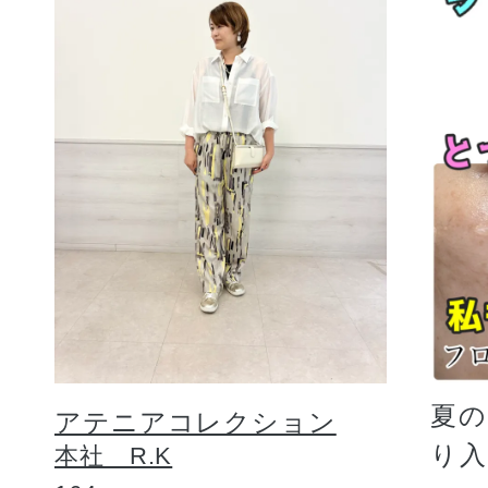
夏
アテニアコレクション
り
本社 R.K