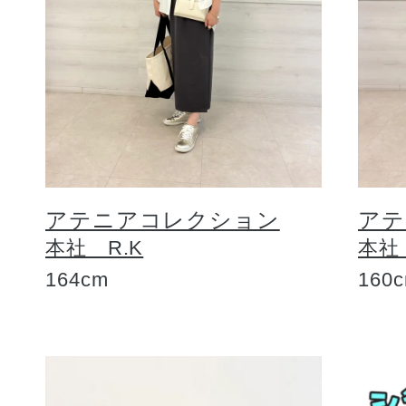
アテニアコレクション
アテ
本社 R.K
本社
164cm
160