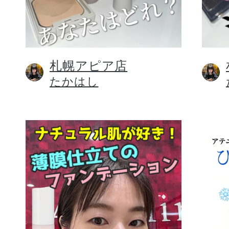
札幌アピア店
健康食品／サプリ
たかはし
ファッション