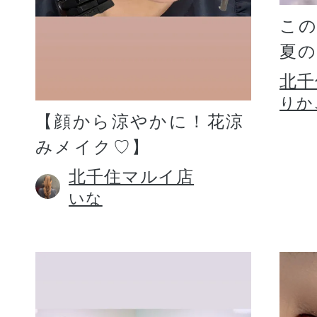
こ
夏
北千
りか
【顔から涼やかに！花涼
みメイク♡】
北千住マルイ店
いな