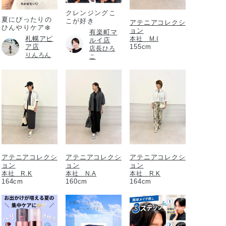
クレンジングこ
夏にぴったりの
こが好き
アテニアコレクシ
ひんやりケア❄️
ョン
有楽町マ
札幌アピ
本社 M.I
ルイ店
ア店
155cm
店長ひろ
りんろん
こ
アテニアコレクシ
アテニアコレクシ
アテニアコレクシ
ョン
ョン
ョン
本社 R.K
本社 N.A
本社 R.K
164cm
160cm
164cm