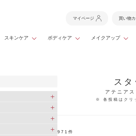
マイページ
買い物カ
スキンケア
ボディケア
メイクアップ
スキンケアTOP
スキンケアTOP
メイクアップTOP
健康食品TOP
ボディケア・ハンドケ
基礎化粧品
ベースメイク
ビューティシリーズ
スタ
ッグ
スキンクリア クレンズ
・フレグランス
ギフトサービス
ドレスリフト
ベースメイク
ビューティーセレクト
クレンジング
洗顔料
マスカラ
青汁シリーズ
オイル 専用ギフト
ら選ぶ
アテニアス
ヘアケア
※ 各投稿はク
ら選ぶ
乳液・ジェル・クリー
リップメイク
ヘルスシリーズ
キング
マスク・パック
全商品一覧
今の時季のおすすめ
paku☆chanさんの
プリマモイスト
瞳くっきりエイジ
メイクレシピ
メンズケア
971件
お悩みから探す