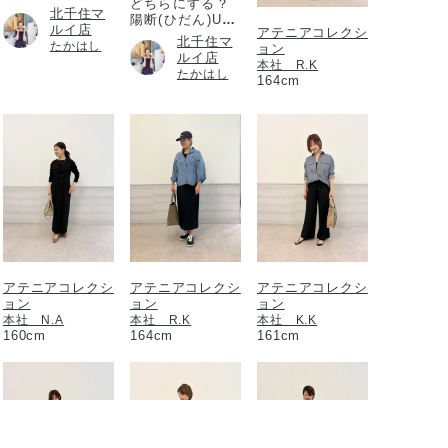
どちらにする？
北千住マ
陽断(ひだん)UV
ルイ店
アテニアコレクシ
パウダー
北千住マ
たかはし
ョン
ルイ店
本社 R.K
たかはし
164cm
アテニアコレクシ
アテニアコレクシ
アテニアコレクシ
ョン
ョン
ョン
本社 N.A
本社 R.K
本社 K.K
160cm
164cm
161cm