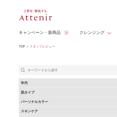
キャンペーン・新商品
クレンジング
TOP
＞
スタッフレビュー
スキンクリア クレンズ オイル
人気商品
人気商品
人気商品
人気商品
ギフトサービス
コラーゲン
ギフトバ
アロマリチュアル
スペシャルサイト
ドレススノー
ポイントメイク
ビューティスト
アテニア ギフト
＆エイジングケア
シーンか
EXドリンク
年代
ご予算か
肌タイプ
人気ラン
マルチビタミン＆ミネラ
理想肌バランス
お友達紹介サービス
Make Look
パーソナルカラー
ル
チェックで選ぶ
スキンケア