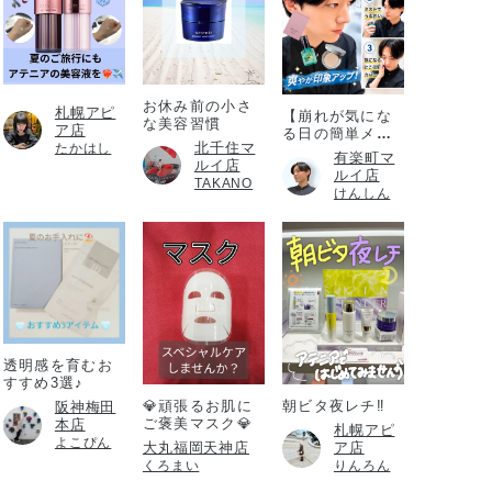
お休み前の小さ
札幌アピ
【崩れが気にな
な美容習慣
ア店
る日の簡単メイ
北千住マ
たかはし
ク直し】
有楽町マ
ルイ店
ルイ店
TAKANO
けんしん
透明感を育むお
すすめ3選♪
💎頑張るお肌に
朝ビタ夜レチ‼️
阪神梅田
ご褒美マスク💎
本店
札幌アピ
よこぴん
大丸福岡天神店
ア店
くろまい
りんろん