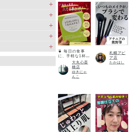
カロリシェイプ
🍵 毎日の食事
札幌アピ
に、手軽な1杯
ア店
を。
大丸心斎
たかはし
橋店
ゆきにゃ
んこ