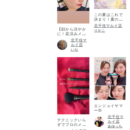
この夏はこれで
決まり！夏のコ
フレ！
北千住マルイ店
【顔から涼やか
りかこ
に！花涼みメイ
ク♡】
北千住マ
ルイ店
いな
エンジョイサマ
ー🌻
北千住マ
テクニックいら
ルイ店
ずでプロのメイ
あゆっち
ク仕上がりを✨