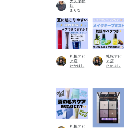
大丸京都
店
まりな
札幌アピ
札幌アピ
ア店
ア店
たかはし
たかはし
札幌アピ