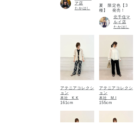
ア店
夏 限定色【3
たかはし
種】 発売！
北千住マ
ルイ店
たかはし
アテニアコレクシ
アテニアコレクシ
ョン
ョン
本社 K.K
本社 M.I
161cm
155cm