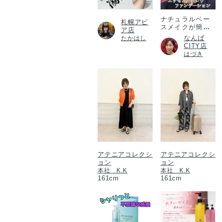
ナチュラルベー
札幌アピ
スメイクが簡単
ア店
に！
なんば
たかはし
CITY店
はづき
アテニアコレクシ
アテニアコレクシ
ョン
ョン
本社 K.K
本社 K.K
161cm
161cm