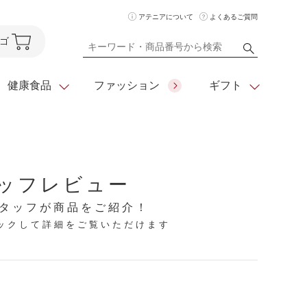
アテニアについて
よくあるご質問
ゴ
健康食品
ファッション
ギフト
ア
クレンジング
アイメイク
ダイエットシリーズ
ッフレビュー
住所を知らなくても
化粧水
フェイスカラー
ベーシックシリーズ
贈れるeギフト
タッフが商品をご紹介！
リックして詳細をご覧いただけます
ム
美容液・クリーム
メイクグッズ
全商品一覧
日やけ止め
お悩みから探す
全商品一覧