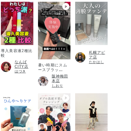
導入美容液2種比
札幌アピ
較
ア店
なんば
たかはし
暑い時期にスム
CITY店
ースブラッ
はづき
ク！！！
阪神梅田
本店
しおり