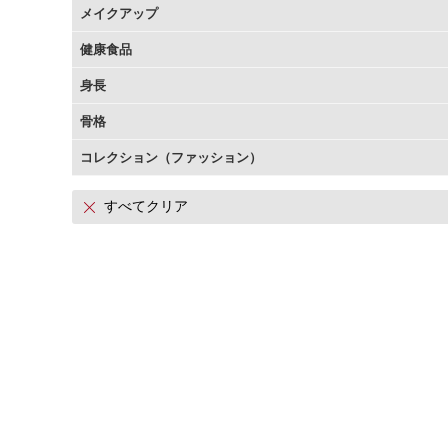
メイクアップ
アテニアの「時計美容」
インナースマート
健康食品
身長
骨格
コレクション（ファッション）
すべてクリア