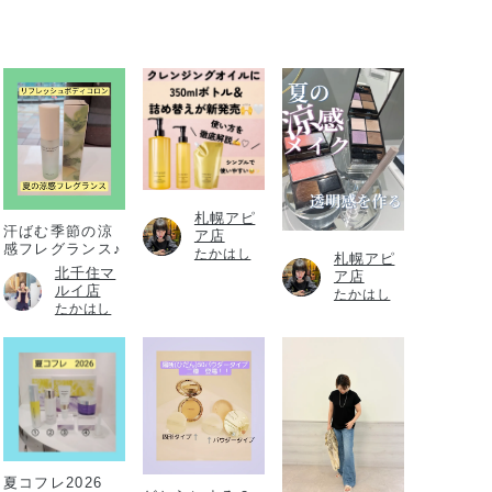
札幌アピ
汗ばむ季節の涼
ア店
感フレグランス♪
たかはし
札幌アピ
北千住マ
ア店
ルイ店
たかはし
たかはし
夏コフレ2026