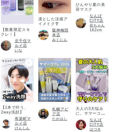
ひんやり夏の美
容マスク
なんば
凛とした涼感ア
CITY店
イメイク🎐
谷ちゃん
【数量限定スキ
162cm
阪神梅田
クレ！】
本店
みくにん
北千住マ
ルイ店
いな
【1本で叶う、
大人の3大悩み
札幌アピ
2way洗顔】
に、サマーコフ
ア店
レ
有楽町マ
たかはし
なんば
ルイ店
CITY店
けんしん
はづき