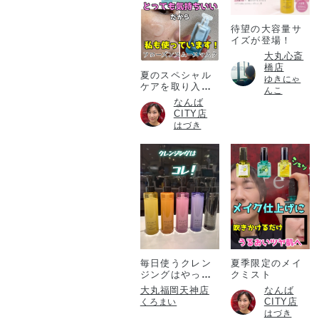
待望の大容量サ
イズが登場！
大丸心斎
橋店
夏のスペシャル
ゆきにゃ
ケアを取り入れ
んこ
たい方必見！
なんば
CITY店
はづき
毎日使うクレン
夏季限定のメイ
ジングはやっぱ
クミスト
りアテニア💎
大丸福岡天神店
なんば
CITY店
くろまい
はづき