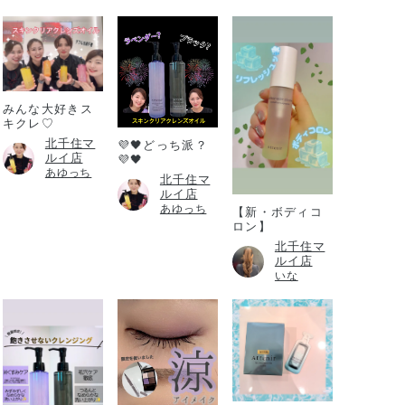
みんな大好きス
キクレ♡
北千住マ
💜🖤どっち派？
ルイ店
💜🖤
あゆっち
北千住マ
ルイ店
あゆっち
【新・ボディコ
ロン】
北千住マ
ルイ店
いな