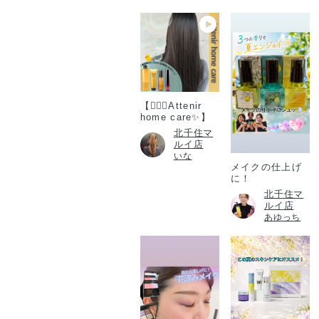
【💆🏻‍♀️Attenir
home care✨】
北千住マ
ルイ店
いな
メイクの仕上げ
に！
北千住マ
ルイ店
あゆっち