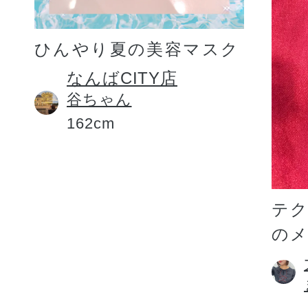
ひんやり夏の美容マスク
なんばCITY店
谷ちゃん
162cm
テ
の