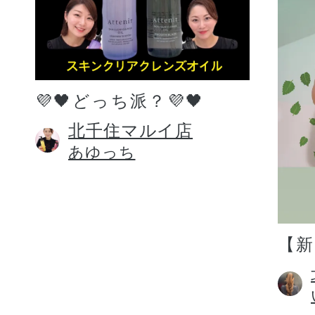
💜🖤どっち派？💜🖤
北千住マルイ店
あゆっち
【