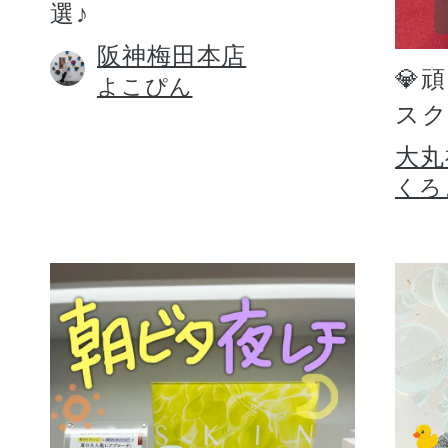
選♪
阪神梅田本店
💎
よこぴん
スク
大丸
くろ