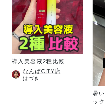
プリマモイスト
導入美容液2種比較
スキンクリア
なんばCITY店
はづき
クレンズオイル
暑
ッ