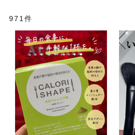
971件
アテニアの「
お友達紹介サ