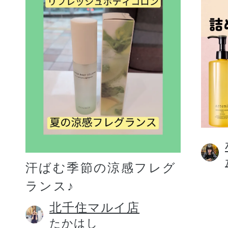
汗ばむ季節の涼感フレグ
ランス♪
北千住マルイ店
たかはし