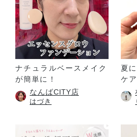
ギフト
ご利用ガイド
ナチュラルベースメイク
夏
が簡単に！
ケア
よくあるご質問
なんばCITY店
はづき