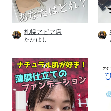
札幌アピア店
健康食品／サプリ
たかはし
ファッション