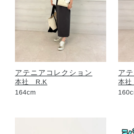
アテニアコレクション
アテ
本社 R.K
本社
164cm
160