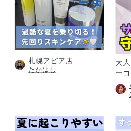
札幌アピア店
大人
たかはし
ー