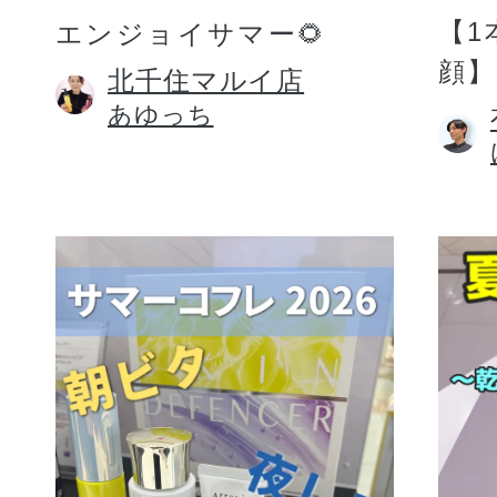
【1
エンジョイサマー🌻
顔】
北千住マルイ店
あゆっち