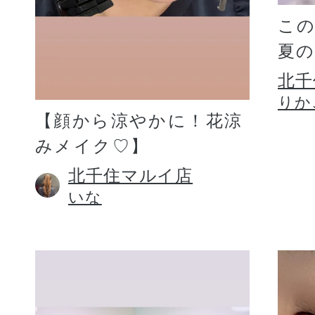
こ
夏
北千
りか
【顔から涼やかに！花涼
みメイク♡】
北千住マルイ店
いな