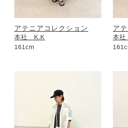
アテニアコレクション
アテ
本社 K.K
本社
161cm
161