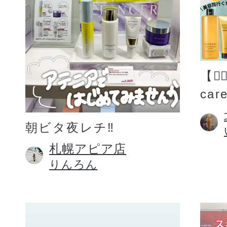
【💆
car
朝ビタ夜レチ‼️
札幌アピア店
りんろん