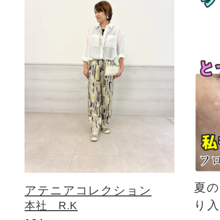
夏
アテニアコレクション
り
本社 R.K