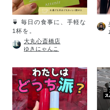
定期お届けサ
🍵 毎日の食事に、手軽な
1杯を。
スキンケア人気ライン
大丸心斎橋店
ゆきにゃんこ
ドレススノー
ドレスリフト