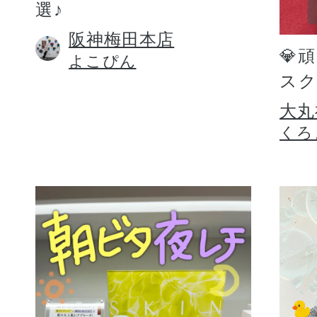
選♪
阪神梅田本店
💎
よこぴん
スク
大丸
くろ