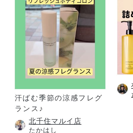
汗ばむ季節の涼感フレグ
ランス♪
北千住マルイ店
たかはし