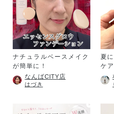
ギフト
ご利用ガイド
ナチュラルベースメイク
夏
が簡単に！
ケア
よくあるご質問
なんばCITY店
はづき