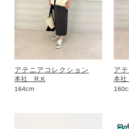
アテニアコレクション
アテ
本社 R.K
本社
164cm
160