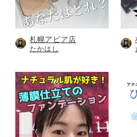
札幌アピア店
健康食品／サプリ
たかはし
ファッション