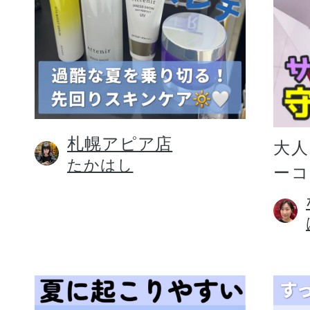
札幌アピア店
大人
たかはし
ー