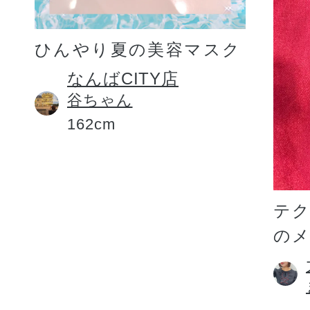
ひんやり夏の美容マスク
なんばCITY店
谷ちゃん
162cm
テ
の