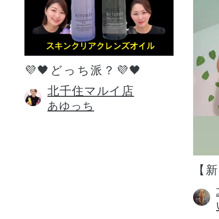
💜🖤どっち派？💜🖤
北千住マルイ店
あゆっち
【