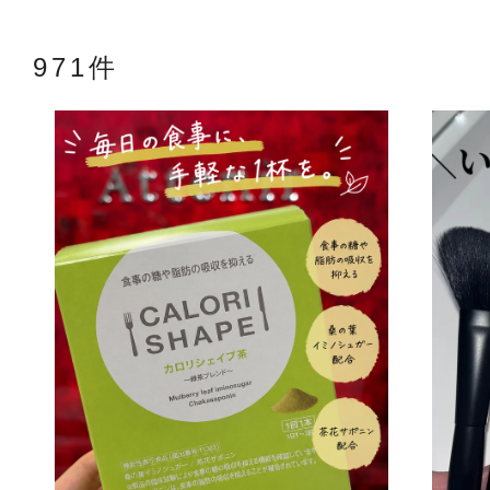
971件
アテニアの「
お友達紹介サ