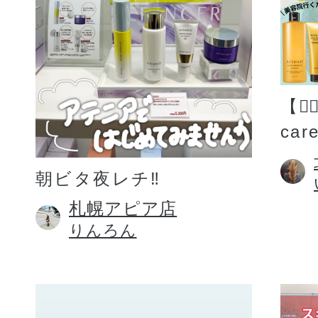
【💆
car
朝ビタ夜レチ‼️
札幌アピア店
りんろん