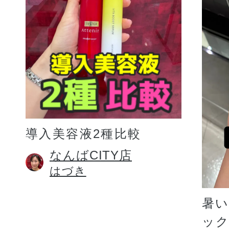
プリマモイスト
導入美容液2種比較
スキンクリア
なんばCITY店
はづき
クレンズオイル
暑
ッ