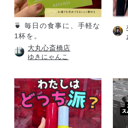
定期お届けサ
🍵 毎日の食事に、手軽な
1杯を。
スキンケア人気ライン
大丸心斎橋店
ゆきにゃんこ
ドレススノー
ドレスリフト