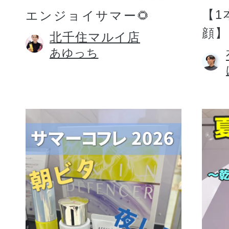
【1
エンジョイサマー🌻
顔】
北千住マルイ店
あゆっち