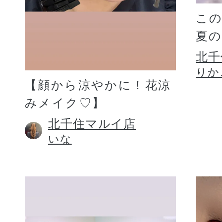
こ
夏
北千
りか
【顔から涼やかに！花涼
みメイク♡】
北千住マルイ店
いな