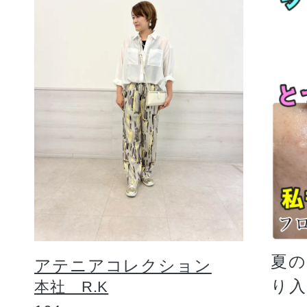
夏
アテニアコレクション
り
本社 R.K