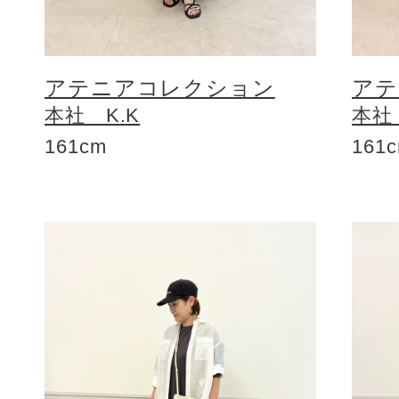
アテニアコレクション
アテ
本社 K.K
本社
161cm
161