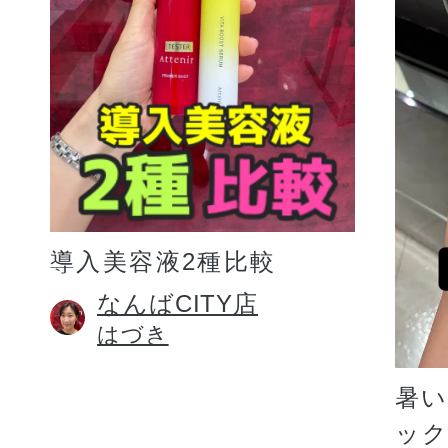
プリマモイスト
導入美容液2種比較
スキンクリア
なんばCITY店
はづき
クレンズオイル
暑
ッ