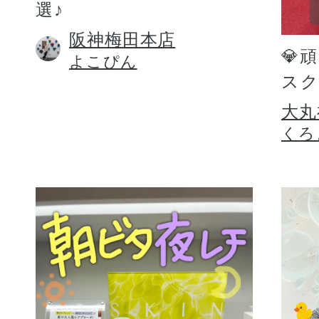
選♪
阪神梅田本店
💎
よこぴん
スク
大丸
くろ