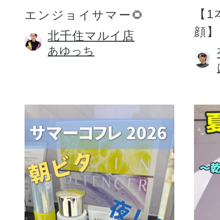
【1
エンジョイサマー🌻
顔】
北千住マルイ店
あゆっち