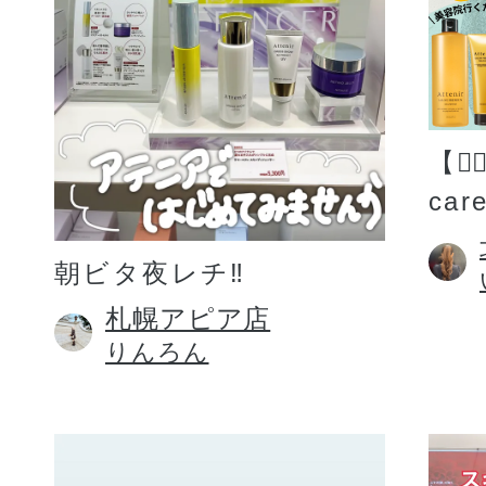
【💆
car
朝ビタ夜レチ‼️
札幌アピア店
りんろん