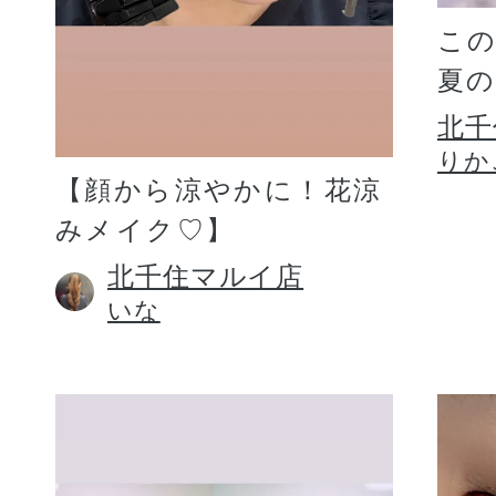
こ
夏
北千
りか
【顔から涼やかに！花涼
みメイク♡】
北千住マルイ店
いな