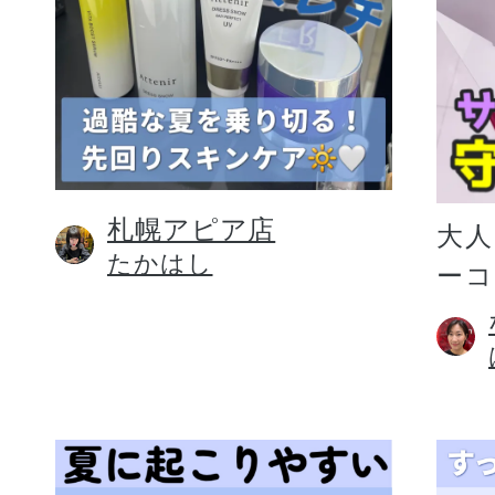
札幌アピア店
大人
たかはし
ー