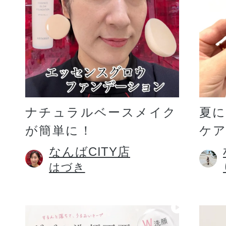
ギフト
ご利用ガイド
ナチュラルベースメイク
夏
が簡単に！
ケア
よくあるご質問
なんばCITY店
はづき