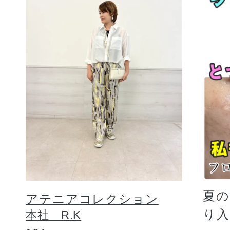
夏
アテニアコレクション
り
本社 R.K