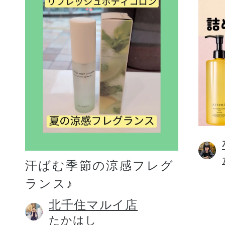
汗ばむ季節の涼感フレグ
ランス♪
北千住マルイ店
たかはし