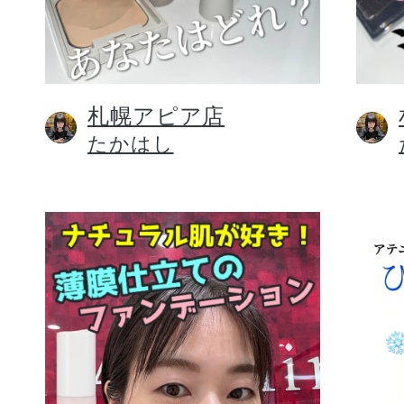
札幌アピア店
健康食品／サプリ
たかはし
ファッション