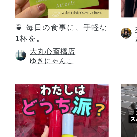
定期お届けサ
🍵 毎日の食事に、手軽な
1杯を。
スキンケア人気ライン
大丸心斎橋店
ゆきにゃんこ
ドレススノー
ドレスリフト