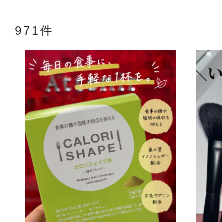
971件
アテニアの「
お友達紹介サ