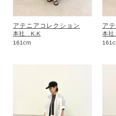
アテニアコレクション
アテ
本社 K.K
本社
161cm
161