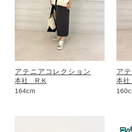
アテニアコレクション
アテ
本社 R.K
本社
164cm
160