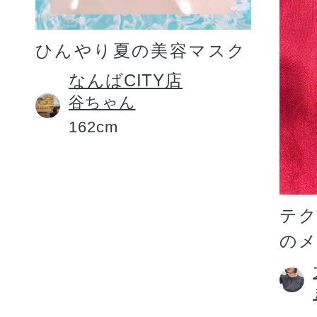
ひんやり夏の美容マスク
なんばCITY店
谷ちゃん
162cm
テ
の