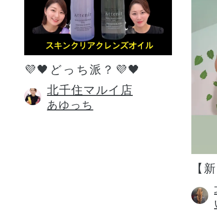
💜🖤どっち派？💜🖤
北千住マルイ店
あゆっち
【