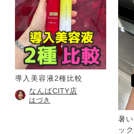
プリマモイスト
導入美容液2種比較
スキンクリア
なんばCITY店
はづき
クレンズオイル
暑
ッ