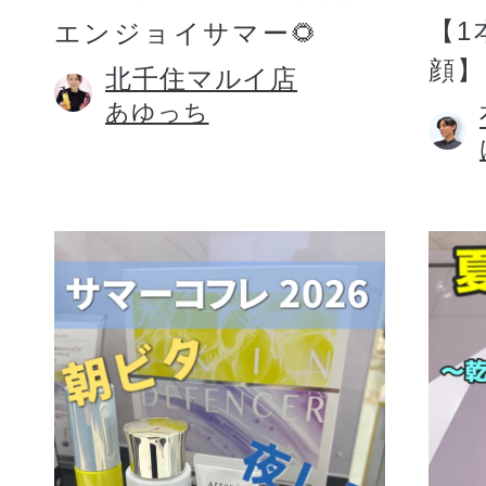
【1
エンジョイサマー🌻
顔】
北千住マルイ店
あゆっち