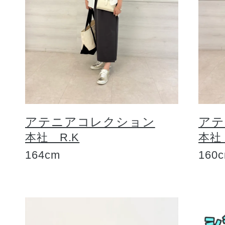
アテニアコレクション
アテ
本社 R.K
本社
164cm
160