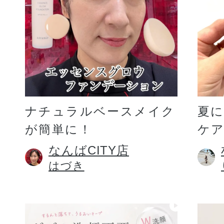
ギフト
ご利用ガイド
ナチュラルベースメイク
夏
が簡単に！
ケア
よくあるご質問
なんばCITY店
はづき