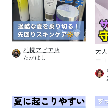
札幌アピア店
大人
たかはし
ー