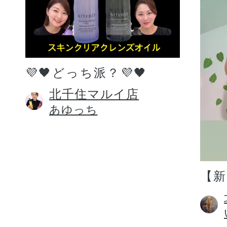
💜🖤どっち派？💜🖤
北千住マルイ店
あゆっち
【