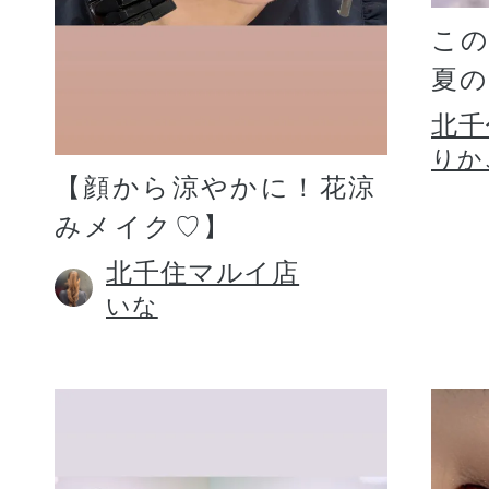
こ
夏
北千
りか
【顔から涼やかに！花涼
みメイク♡】
北千住マルイ店
いな