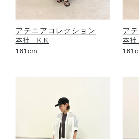
アテニアコレクション
アテ
本社 K.K
本社
161cm
161