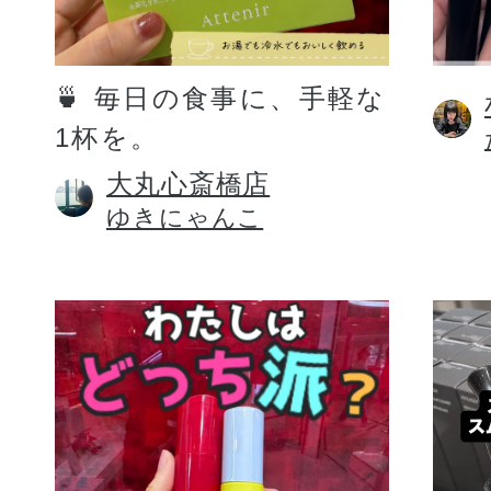
定期お届けサ
🍵 毎日の食事に、手軽な
1杯を。
スキンケア人気ライン
大丸心斎橋店
ゆきにゃんこ
ドレススノー
ドレスリフト