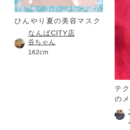
ひんやり夏の美容マスク
なんばCITY店
谷ちゃん
162cm
テ
の