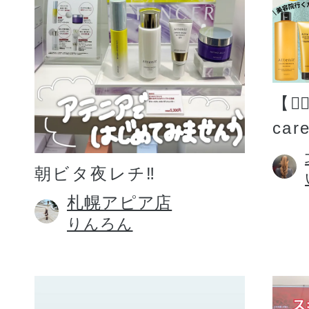
【💆
car
朝ビタ夜レチ‼️
札幌アピア店
りんろん