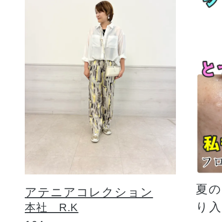
夏
アテニアコレクション
り
本社 R.K