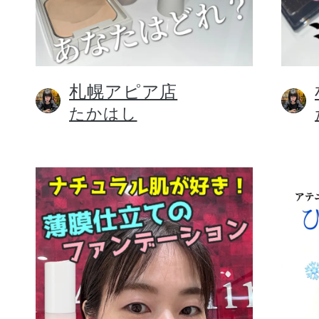
札幌アピア店
健康食品／サプリ
たかはし
ファッション