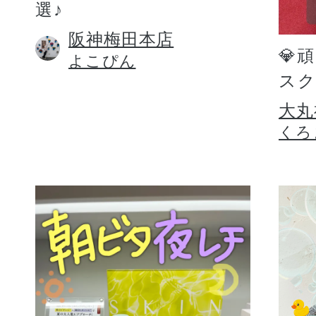
選♪
阪神梅田本店
💎
よこぴん
スク
大丸
くろ