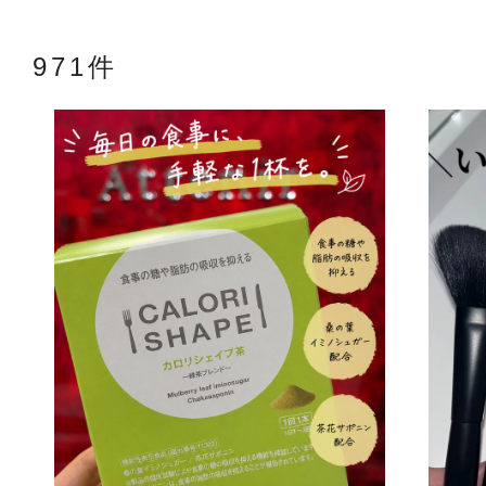
971件
アテニアの「
お友達紹介サ