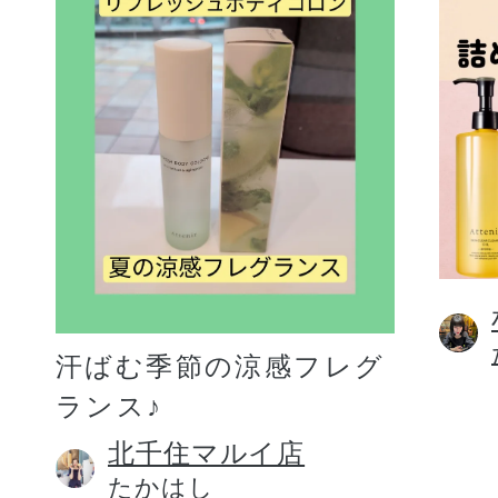
汗ばむ季節の涼感フレグ
ランス♪
北千住マルイ店
たかはし