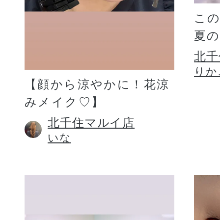
こ
夏
北千
りか
【顔から涼やかに！花涼
みメイク♡】
北千住マルイ店
いな