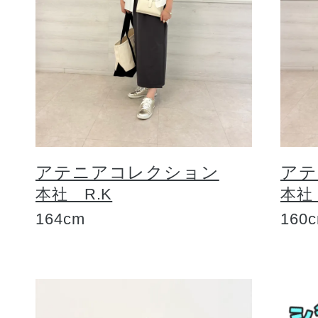
アテニアコレクション
アテ
本社 R.K
本社
164cm
160