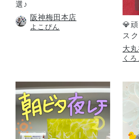
選♪
阪神梅田本店
💎
よこぴん
スク
大丸
くろ