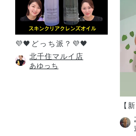
💜🖤どっち派？💜🖤
北千住マルイ店
あゆっち
【