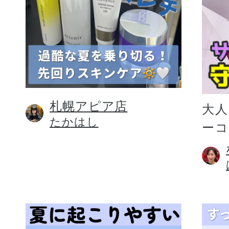
札幌アピア店
大人
たかはし
ー