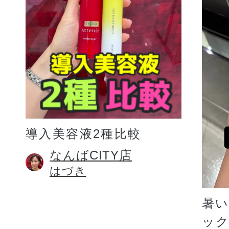
プリマモイスト
導入美容液2種比較
スキンクリア
なんばCITY店
はづき
クレンズオイル
暑
ッ