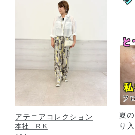
夏
アテニアコレクション
り
本社 R.K