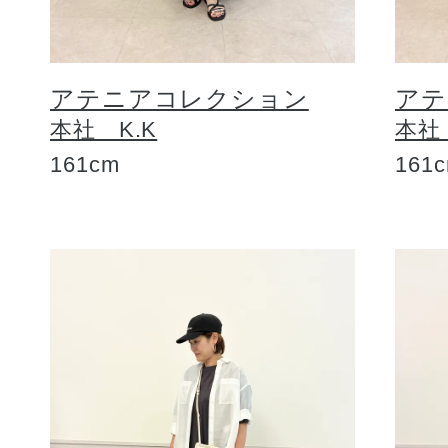
アテニアコレクション
アテ
本社 K.K
本社
161cm
161