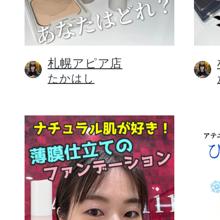
札幌アピア店
健康食品／サプリ
たかはし
ファッション