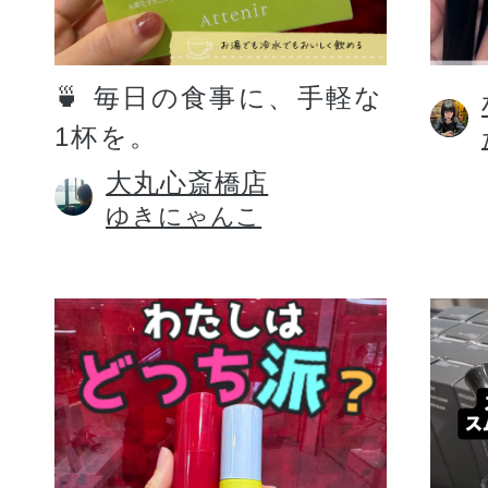
定期お届けサ
🍵 毎日の食事に、手軽な
1杯を。
スキンケア人気ライン
大丸心斎橋店
ゆきにゃんこ
ドレススノー
ドレスリフト