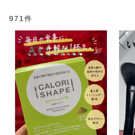
971件
アテニアの「
お友達紹介サ