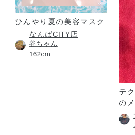
ひんやり夏の美容マスク
なんばCITY店
谷ちゃん
162cm
テ
の