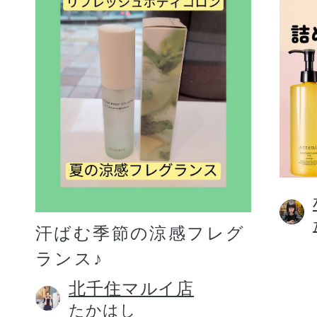
汗ばむ季節の涼感フレグ
ランス♪
北千住マルイ店
たかはし