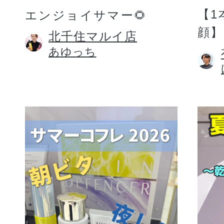
【1
エンジョイサマー🌻
顔】
北千住マルイ店
あゆっち