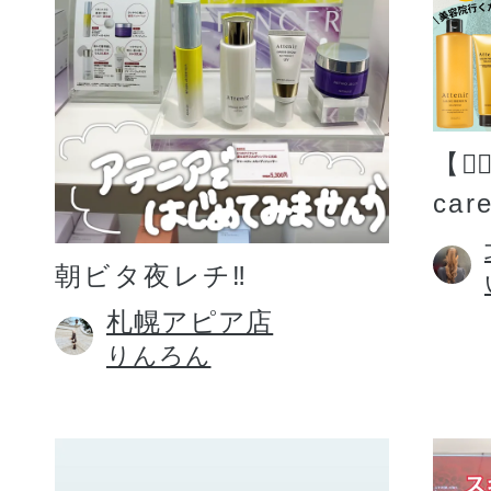
【💆
car
朝ビタ夜レチ‼️
札幌アピア店
りんろん