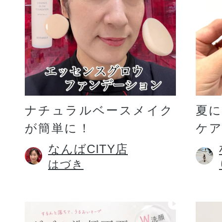
ギフト
ご利用ガイド
ナチュラルベースメイク
夏
が簡単に！
ケア
よくあるご質問
なんばCITY店
はづき