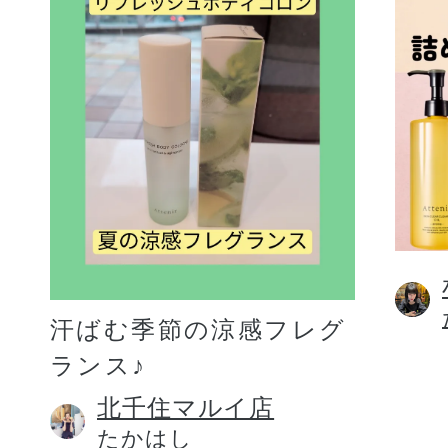
汗ばむ季節の涼感フレグ
ランス♪
北千住マルイ店
たかはし