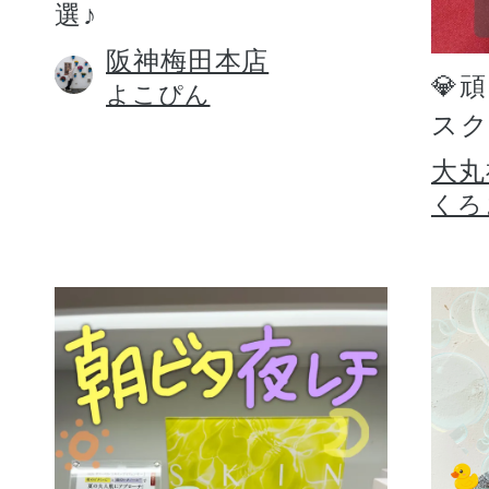
選♪
阪神梅田本店
💎
よこぴん
スク
大丸
くろ