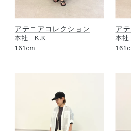
アテニアコレクション
アテ
本社 K.K
本社
161cm
161