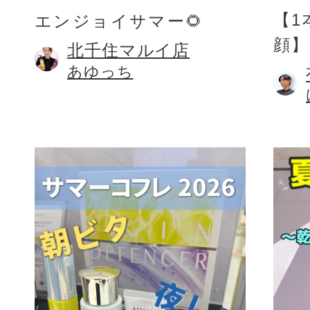
【1
エンジョイサマー🌻
顔】
北千住マルイ店
あゆっち