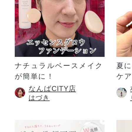
ギフト
ご利用ガイド
ナチュラルベースメイク
夏
が簡単に！
ケア
よくあるご質問
なんばCITY店
はづき