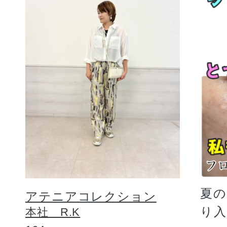
夏
アテニアコレクション
り
本社 R.K