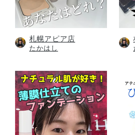
札幌アピア店
健康食品／サプリ
たかはし
ファッション