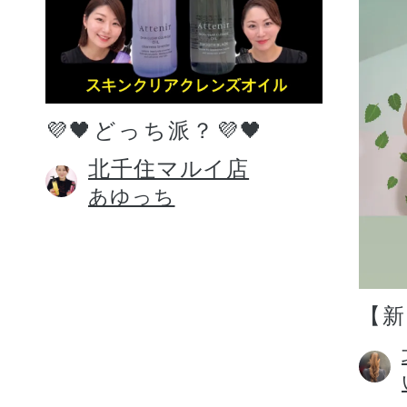
💜🖤どっち派？💜🖤
北千住マルイ店
あゆっち
【