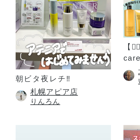
【💆
car
朝ビタ夜レチ‼️
札幌アピア店
りんろん