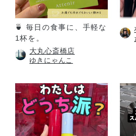
定期お届けサ
🍵 毎日の食事に、手軽な
1杯を。
スキンケア人気ライン
大丸心斎橋店
ゆきにゃんこ
ドレススノー
ドレスリフト