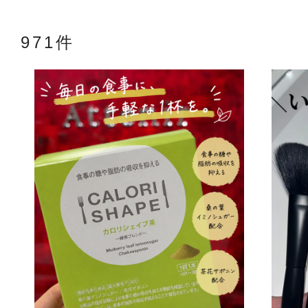
971件
アテニアの「
お友達紹介サ