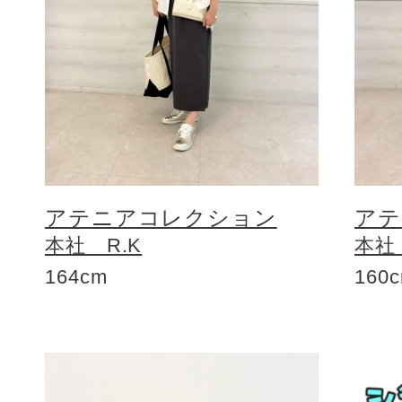
アテニアコレクション
アテ
本社 R.K
本社
164cm
160