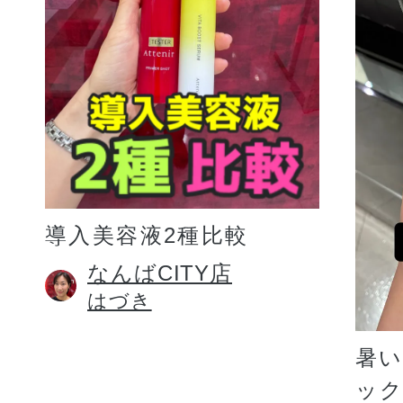
プリマモイスト
導入美容液2種比較
スキンクリア
なんばCITY店
はづき
クレンズオイル
暑
ッ