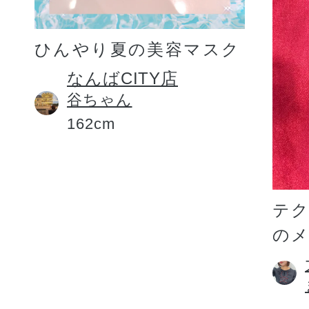
ひんやり夏の美容マスク
なんばCITY店
谷ちゃん
162cm
テ
の