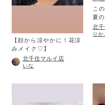
こ
夏
北千
りか
【顔から涼やかに！花涼
みメイク♡】
北千住マルイ店
いな