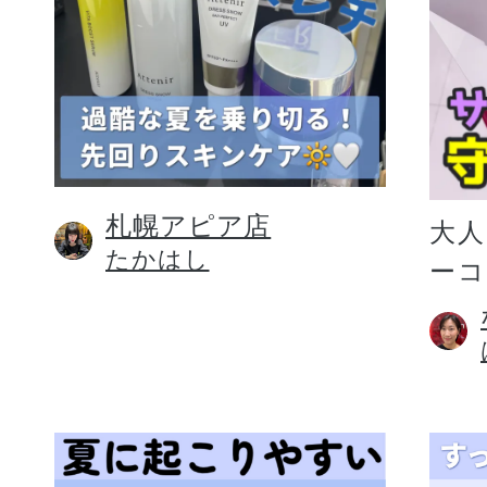
札幌アピア店
大人
たかはし
ー