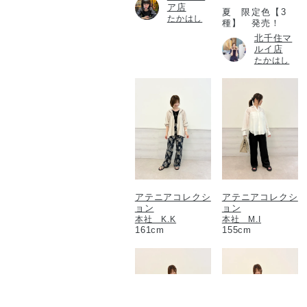
ア店
夏 限定色【3
たかはし
種】 発売！
北千住マ
ルイ店
たかはし
アテニアコレクシ
アテニアコレクシ
ョン
ョン
本社 K.K
本社 M.I
161cm
155cm