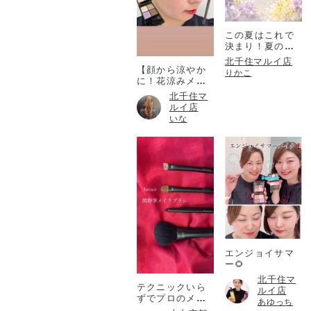
この夏はこれで
決まり！夏のコ
フレ！
北千住マルイ店
【顔から涼やか
りかこ
に！花涼みメイ
ク♡】
北千住マ
ルイ店
いな
エンジョイサマ
ー🌻
北千住マ
テクニックいら
ルイ店
ずでプロのメイ
あゆっち
ク仕上がりを✨