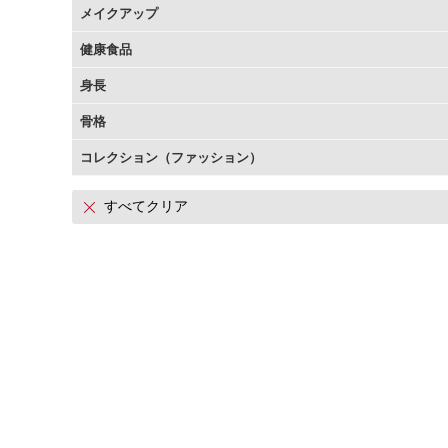
メイクアップ
アテニアの「時計美容」
インナースマート
健康食品
身長
骨格
コレクション（ファッション）
すべてクリア