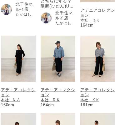
どちらにする？
北千住マ
陽断(ひだん)UV
ルイ店
アテニアコレクシ
パウダー
北千住マ
たかはし
ョン
ルイ店
本社 R.K
たかはし
164cm
アテニアコレクシ
アテニアコレクシ
アテニアコレクシ
ョン
ョン
ョン
本社 N.A
本社 R.K
本社 K.K
160cm
164cm
161cm