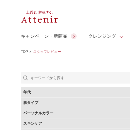
キャンペーン・新商品
クレンジング
TOP
＞
スタッフレビュー
スキンクリア クレンズ オイル
人気商品
人気商品
人気商品
人気商品
ギフトサービス
コラーゲン
ギフトバ
アロマリチュアル
スペシャルサイト
ドレススノー
ポイントメイク
ビューティスト
アテニア ギフト
＆エイジングケア
シーンか
EXドリンク
年代
ご予算か
肌タイプ
人気ラン
マルチビタミン＆ミネラ
理想肌バランス
お友達紹介サービス
Make Look
パーソナルカラー
ル
チェックで選ぶ
スキンケア