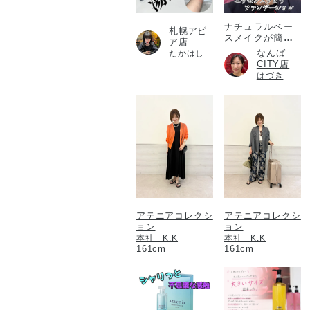
ナチュラルベー
札幌アピ
スメイクが簡単
ア店
に！
なんば
たかはし
CITY店
はづき
アテニアコレクシ
アテニアコレクシ
ョン
ョン
本社 K.K
本社 K.K
161cm
161cm