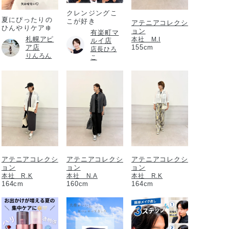
クレンジングこ
夏にぴったりの
こが好き
アテニアコレクシ
ひんやりケア❄️
ョン
有楽町マ
札幌アピ
本社 M.I
ルイ店
ア店
155cm
店長ひろ
りんろん
こ
アテニアコレクシ
アテニアコレクシ
アテニアコレクシ
ョン
ョン
ョン
本社 R.K
本社 N.A
本社 R.K
164cm
160cm
164cm