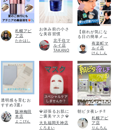
お休み前の小さ
札幌アピ
【崩れが気にな
な美容習慣
ア店
る日の簡単メイ
北千住マ
たかはし
ク直し】
有楽町マ
ルイ店
ルイ店
TAKANO
けんしん
透明感を育むお
すすめ3選♪
💎頑張るお肌に
朝ビタ夜レチ‼️
阪神梅田
ご褒美マスク💎
本店
札幌アピ
よこぴん
大丸福岡天神店
ア店
くろまい
りんろん