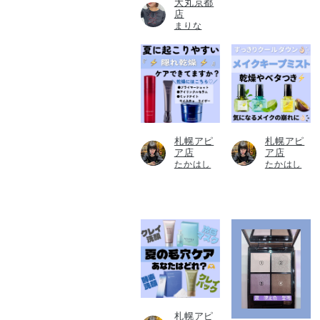
大丸京都
店
まりな
札幌アピ
札幌アピ
ア店
ア店
たかはし
たかはし
札幌アピ