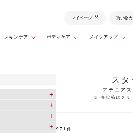
マイページ
買い物カ
スキンケア
ボディケア
メイクアップ
スキンケアTOP
スキンケアTOP
メイクアップTOP
健康食品TOP
ボディケア・ハンドケ
基礎化粧品
ベースメイク
ビューティシリーズ
スタ
ッグ
スキンクリア クレンズ
・フレグランス
ギフトサービス
ドレスリフト
ベースメイク
ビューティーセレクト
クレンジング
洗顔料
マスカラ
青汁シリーズ
オイル 専用ギフト
ら選ぶ
アテニアス
ヘアケア
※ 各投稿はク
ら選ぶ
乳液・ジェル・クリー
リップメイク
ヘルスシリーズ
キング
マスク・パック
全商品一覧
今の時季のおすすめ
paku☆chanさんの
プリマモイスト
瞳くっきりエイジ
メイクレシピ
メンズケア
971件
お悩みから探す