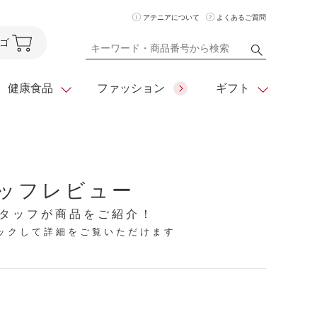
アテニアについて
よくあるご質問
ゴ
健康食品
ファッション
ギフト
ア
クレンジング
アイメイク
ダイエットシリーズ
ッフレビュー
住所を知らなくても
化粧水
フェイスカラー
ベーシックシリーズ
贈れるeギフト
タッフが商品をご紹介！
リックして詳細をご覧いただけます
ム
美容液・クリーム
メイクグッズ
全商品一覧
日やけ止め
お悩みから探す
全商品一覧