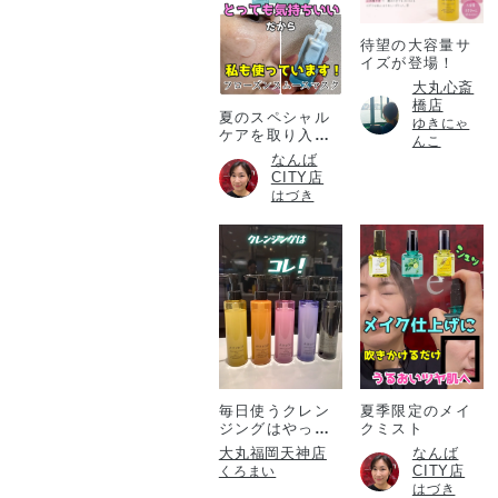
待望の大容量サ
イズが登場！
大丸心斎
橋店
夏のスペシャル
ゆきにゃ
ケアを取り入れ
んこ
たい方必見！
なんば
CITY店
はづき
毎日使うクレン
夏季限定のメイ
ジングはやっぱ
クミスト
りアテニア💎
大丸福岡天神店
なんば
CITY店
くろまい
はづき