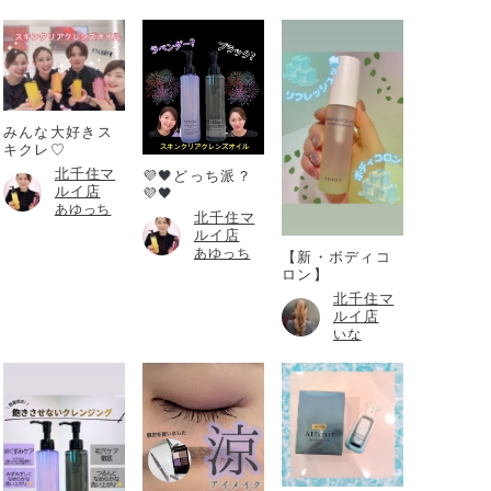
みんな大好きス
キクレ♡
北千住マ
💜🖤どっち派？
ルイ店
💜🖤
あゆっち
北千住マ
ルイ店
あゆっち
【新・ボディコ
ロン】
北千住マ
ルイ店
いな