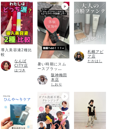
導入美容液2種比
札幌アピ
較
ア店
なんば
たかはし
暑い時期にスム
CITY店
ースブラッ
はづき
ク！！！
阪神梅田
本店
しおり