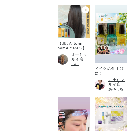
【💆🏻‍♀️Attenir
home care✨】
北千住マ
ルイ店
いな
メイクの仕上げ
に！
北千住マ
ルイ店
あゆっち