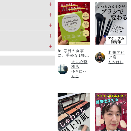
カロリシェイプ
🍵 毎日の食事
札幌アピ
に、手軽な1杯
ア店
を。
大丸心斎
たかはし
橋店
ゆきにゃ
んこ