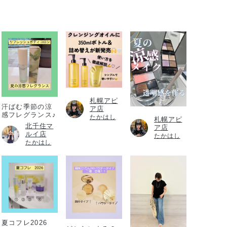
札幌アピ
汗ばむ季節の涼
ア店
感フレグランス♪
たかはし
札幌アピ
北千住マ
ア店
ルイ店
たかはし
たかはし
夏コフレ2026