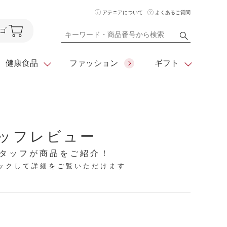
アテニアについて
よくあるご質問
ゴ
健康食品
ファッション
ギフト
ア
クレンジング
アイメイク
ダイエットシリーズ
ッフレビュー
住所を知らなくても
化粧水
フェイスカラー
ベーシックシリーズ
贈れるeギフト
タッフが商品をご紹介！
リックして詳細をご覧いただけます
ム
美容液・クリーム
メイクグッズ
全商品一覧
日やけ止め
お悩みから探す
全商品一覧