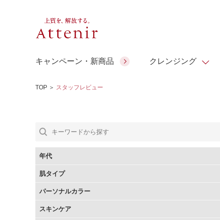
キャンペーン・新商品
クレンジング
TOP
＞
スタッフレビュー
スキンクリア クレンズ オイル
人気商品
人気商品
人気商品
人気商品
ギフトサービス
コラーゲン
ギフトバ
アロマリチュアル
スペシャルサイト
ドレススノー
ポイントメイク
ビューティスト
アテニア ギフト
＆エイジングケア
シーンか
EXドリンク
年代
ご予算か
肌タイプ
人気ラン
マルチビタミン＆ミネラ
理想肌バランス
お友達紹介サービス
Make Look
パーソナルカラー
ル
チェックで選ぶ
スキンケア