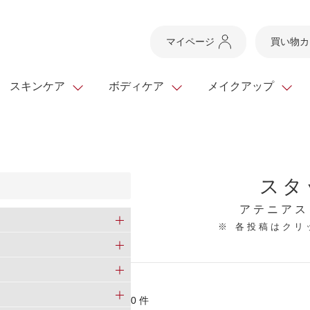
マイページ
買い物カ
スキンケア
ボディケア
メイクアップ
スキンケアTOP
スキンケアTOP
メイクアップTOP
健康食品TOP
ボディケア・ハンドケ
基礎化粧品
ベースメイク
ビューティシリーズ
スタ
ッグ
スキンクリア クレンズ
・フレグランス
ギフトサービス
ドレスリフト
ベースメイク
ビューティーセレクト
クレンジング
洗顔料
マスカラ
青汁シリーズ
オイル 専用ギフト
ら選ぶ
アテニアス
ヘアケア
※ 各投稿はク
ら選ぶ
乳液・ジェル・クリー
リップメイク
ヘルスシリーズ
キング
マスク・パック
全商品一覧
今の時季のおすすめ
paku☆chanさんの
プリマモイスト
瞳くっきりエイジ
メイクレシピ
メンズケア
0件
お悩みから探す