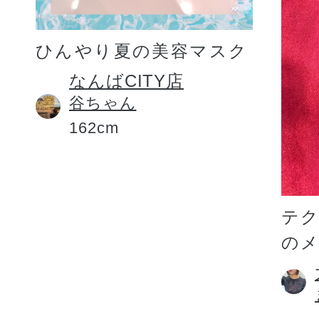
ひんやり夏の美容マスク
なんばCITY店
谷ちゃん
162cm
テ
の