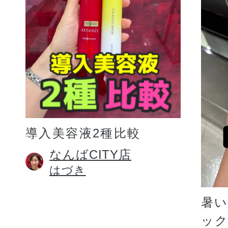
プリマモイスト
導入美容液2種比較
スキンクリア
なんばCITY店
はづき
クレンズオイル
暑
ッ