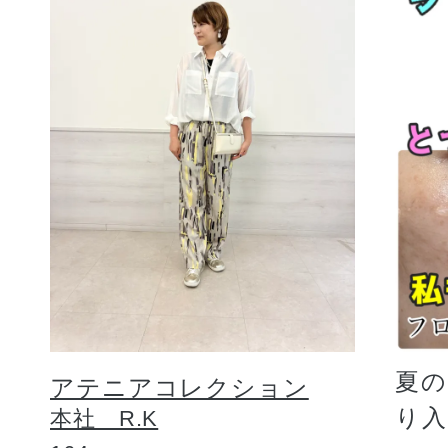
夏
アテニアコレクション
り
本社 R.K