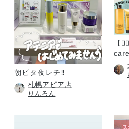
【💆
car
朝ビタ夜レチ‼️
札幌アピア店
りんろん