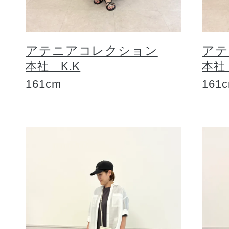
アテニアコレクション
アテ
本社 K.K
本社
161cm
161