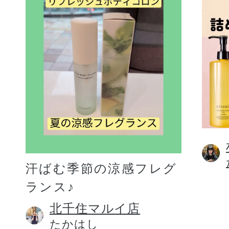
汗ばむ季節の涼感フレグ
ランス♪
北千住マルイ店
たかはし