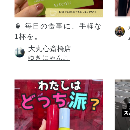
定期お届けサ
🍵 毎日の食事に、手軽な
1杯を。
スキンケア人気ライン
大丸心斎橋店
ゆきにゃんこ
ドレススノー
ドレスリフト