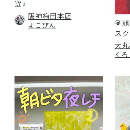
選♪
阪神梅田本店
💎
よこぴん
スク
大丸
くろ