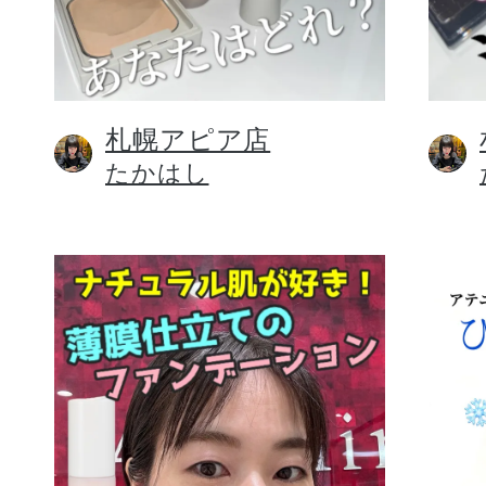
札幌アピア店
健康食品／サプリ
たかはし
ファッション