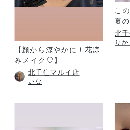
こ
夏
北千
りか
【顔から涼やかに！花涼
みメイク♡】
北千住マルイ店
いな