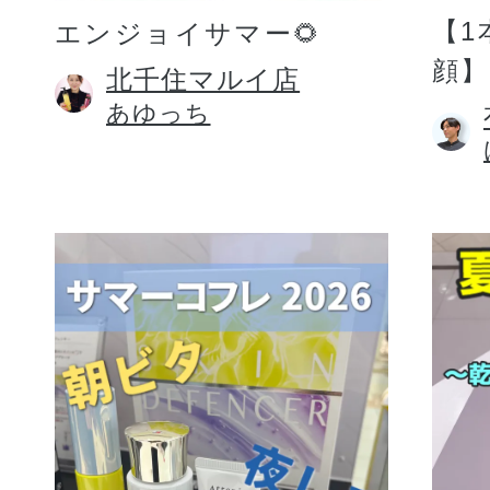
【1
エンジョイサマー🌻
顔】
北千住マルイ店
あゆっち