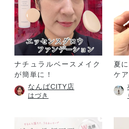
ギフト
ご利用ガイド
ナチュラルベースメイク
夏
が簡単に！
ケア
よくあるご質問
なんばCITY店
はづき