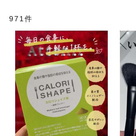
971件
アテニアの「
お友達紹介サ