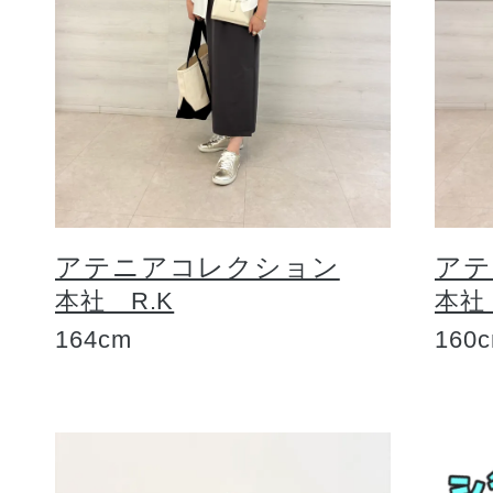
アテニアコレクション
アテ
本社 R.K
本社
164cm
160