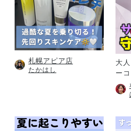
札幌アピア店
大人
たかはし
ー