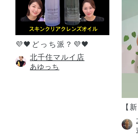
💜🖤どっち派？💜🖤
北千住マルイ店
あゆっち
【