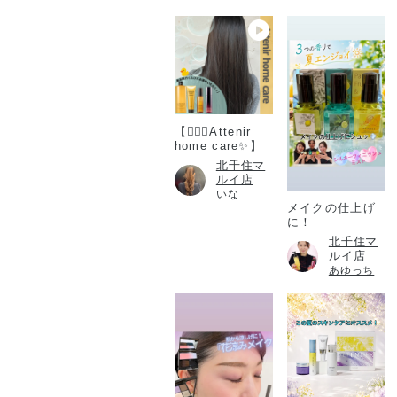
【💆🏻‍♀️Attenir
home care✨】
北千住マ
ルイ店
いな
メイクの仕上げ
に！
北千住マ
ルイ店
あゆっち