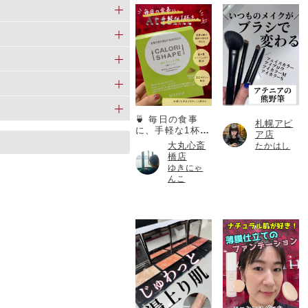
カロリシェイプ
🍵 毎日の食事
札幌アピ
に、手軽な1杯
ア店
を。
大丸心斎
たかはし
橋店
ゆきにゃ
んこ