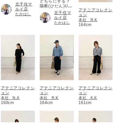
どちらにする？
北千住マ
陽断(ひだん)UV
ルイ店
アテニアコレクシ
パウダー
北千住マ
たかはし
ョン
ルイ店
本社 R.K
たかはし
164cm
アテニアコレクシ
アテニアコレクシ
アテニアコレクシ
ョン
ョン
ョン
本社 N.A
本社 R.K
本社 K.K
160cm
164cm
161cm