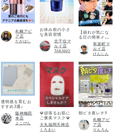
お休み前の小さ
札幌アピ
【崩れが気にな
な美容習慣
ア店
る日の簡単メイ
北千住マ
たかはし
ク直し】
有楽町マ
ルイ店
ルイ店
TAKANO
けんしん
透明感を育むお
すすめ3選♪
💎頑張るお肌に
朝ビタ夜レチ‼️
阪神梅田
ご褒美マスク💎
本店
札幌アピ
よこぴん
大丸福岡天神店
ア店
くろまい
りんろん