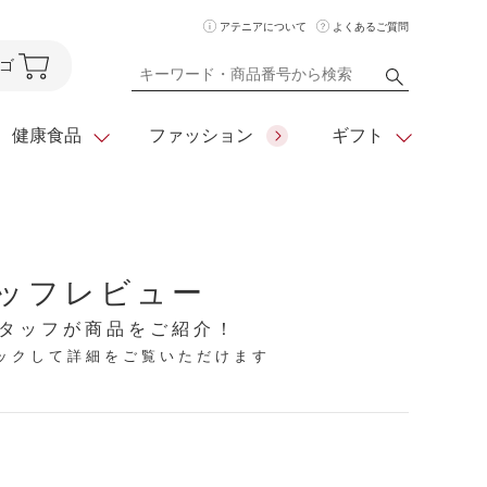
アテニアについて
よくあるご質問
ゴ
健康食品
ファッション
ギフト
ア
クレンジング
アイメイク
ダイエットシリーズ
ッフレビュー
住所を知らなくても
化粧水
フェイスカラー
ベーシックシリーズ
贈れるeギフト
タッフが商品をご紹介！
リックして詳細をご覧いただけます
ム
美容液・クリーム
メイクグッズ
全商品一覧
日やけ止め
お悩みから探す
全商品一覧