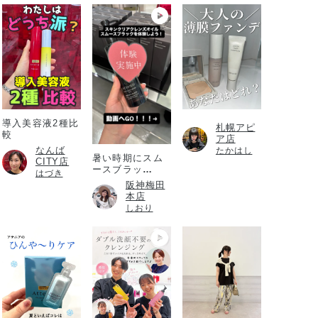
導入美容液2種比
札幌アピ
較
ア店
なんば
たかはし
暑い時期にスム
CITY店
ースブラッ
はづき
ク！！！
阪神梅田
本店
しおり