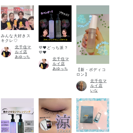
みんな大好きス
キクレ♡
北千住マ
💜🖤どっち派？
ルイ店
💜🖤
あゆっち
北千住マ
ルイ店
あゆっち
【新・ボディコ
ロン】
北千住マ
ルイ店
いな