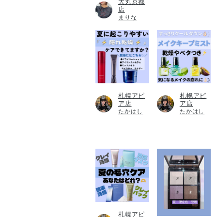
大丸京都
店
まりな
札幌アピ
札幌アピ
ア店
ア店
たかはし
たかはし
札幌アピ