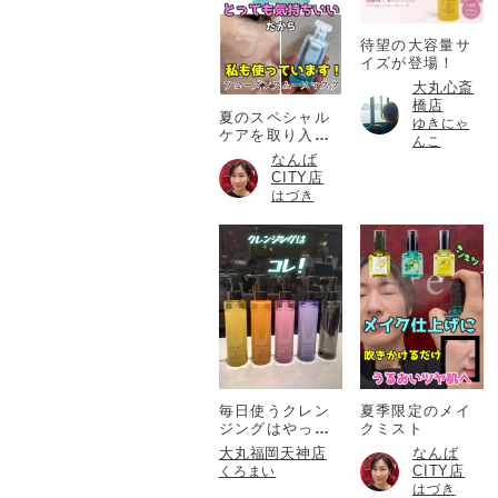
待望の大容量サ
イズが登場！
大丸心斎
橋店
夏のスペシャル
ゆきにゃ
ケアを取り入れ
んこ
たい方必見！
なんば
CITY店
はづき
毎日使うクレン
夏季限定のメイ
ジングはやっぱ
クミスト
りアテニア💎
大丸福岡天神店
なんば
CITY店
くろまい
はづき