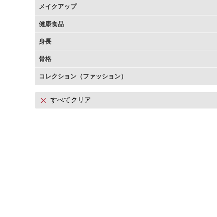
メイクアップ
アテニアの「時計美容」
インナースマート
健康食品
身長
骨格
コレクション（ファッション）
すべてクリア