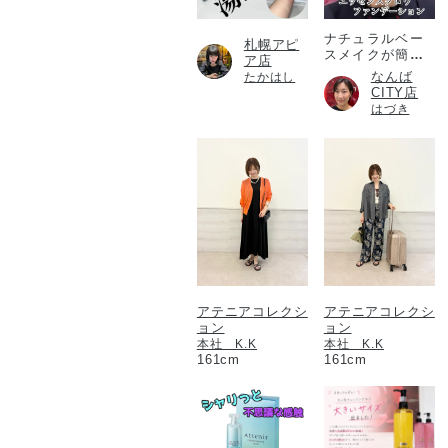
ナチュラルベー
札幌アピ
スメイクが簡単
ア店
に！
なんば
たかはし
CITY店
はづき
アテニアコレクシ
アテニアコレクシ
ョン
ョン
本社 K.K
本社 K.K
161cm
161cm