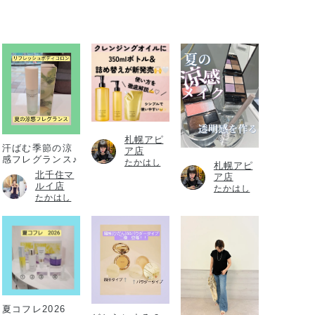
札幌アピ
汗ばむ季節の涼
ア店
感フレグランス♪
たかはし
札幌アピ
北千住マ
ア店
ルイ店
たかはし
たかはし
夏コフレ2026