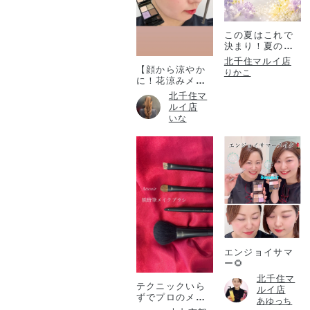
この夏はこれで
決まり！夏のコ
フレ！
北千住マルイ店
【顔から涼やか
りかこ
に！花涼みメイ
ク♡】
北千住マ
ルイ店
いな
エンジョイサマ
ー🌻
北千住マ
テクニックいら
ルイ店
ずでプロのメイ
あゆっち
ク仕上がりを✨