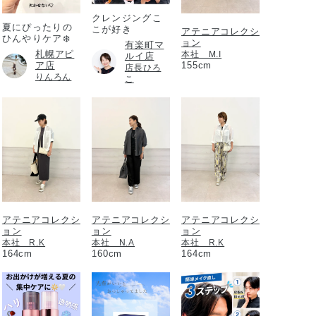
クレンジングこ
夏にぴったりの
こが好き
アテニアコレクシ
ひんやりケア❄️
ョン
有楽町マ
札幌アピ
本社 M.I
ルイ店
ア店
155cm
店長ひろ
りんろん
こ
アテニアコレクシ
アテニアコレクシ
アテニアコレクシ
ョン
ョン
ョン
本社 R.K
本社 N.A
本社 R.K
164cm
160cm
164cm