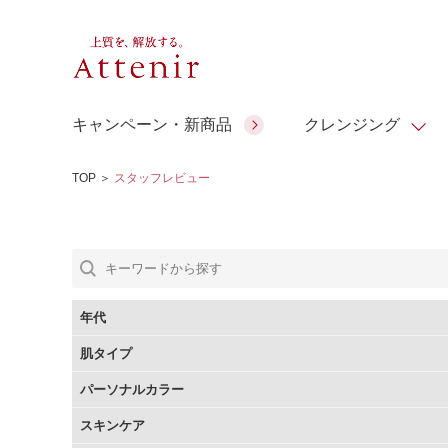
キャンペーン・新商品
クレンジング
TOP
＞
スタッフレビュー
スキンクリア クレンズ オイル
人気商品
人気商品
人気商品
人気商品
ギフトサービス
コラーゲン
ギフトバ
アロマリチュアル
スペシャルサイト
ドレススノー
ポイントメイク
ビューティスト
アテニア ギフト
＆エイジングケア
シーンか
EXドリンク
年代
ご予算か
肌タイプ
人気ラン
マルチビタミン＆ミネラ
理想肌バランス
お友達紹介サービス
Make Look
パーソナルカラー
ル
チェックで選ぶ
スキンケア