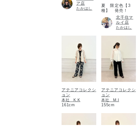
ア店
夏 限定色【3
たかはし
種】 発売！
北千住マ
ルイ店
たかはし
アテニアコレクシ
アテニアコレクシ
ョン
ョン
本社 K.K
本社 M.I
161cm
155cm