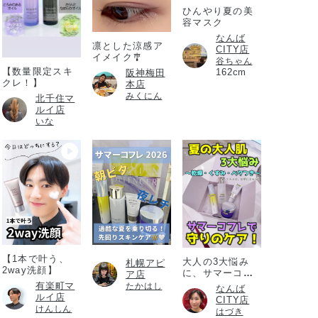
ひんやり夏の美
容マスク
なんば
凛とした涼感ア
CITY店
イメイク🎐
谷ちゃん
【数量限定スキ
162cm
阪神梅田
クレ！】
本店
みくにん
北千住マ
ルイ店
いな
【1本で叶う、
大人の3大悩み
札幌アピ
2way洗顔】
に、サマーコフ
ア店
レ
有楽町マ
たかはし
なんば
ルイ店
CITY店
けんしん
はづき