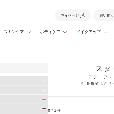
マイページ
買い物カ
スキンケア
ボディケア
メイクアップ
スキンケアTOP
スキンケアTOP
メイクアップTOP
健康食品TOP
ボディケア・ハンドケ
基礎化粧品
ベースメイク
ビューティシリーズ
スタ
ッグ
スキンクリア クレンズ
・フレグランス
ギフトサービス
ドレスリフト
ベースメイク
ビューティーセレクト
クレンジング
洗顔料
マスカラ
青汁シリーズ
オイル 専用ギフト
ら選ぶ
アテニアス
ヘアケア
※ 各投稿はク
ら選ぶ
乳液・ジェル・クリー
リップメイク
ヘルスシリーズ
キング
マスク・パック
全商品一覧
今の時季のおすすめ
paku☆chanさんの
プリマモイスト
瞳くっきりエイジ
メイクレシピ
メンズケア
971件
お悩みから探す