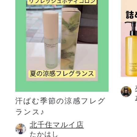
汗ばむ季節の涼感フレグ
ランス♪
北千住マルイ店
たかはし