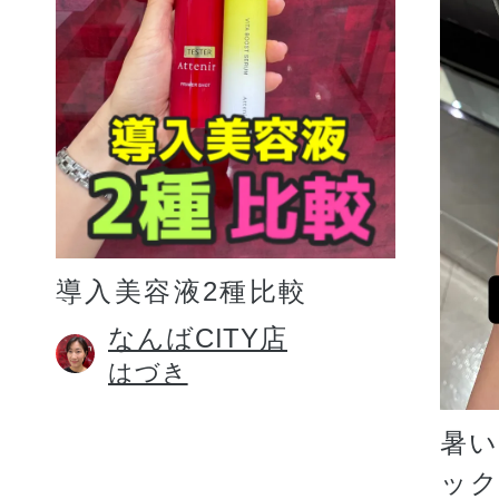
プリマモイスト
導入美容液2種比較
スキンクリア
なんばCITY店
はづき
クレンズオイル
暑
ッ