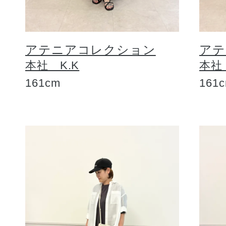
アテニアコレクション
アテ
本社 K.K
本社
161cm
161