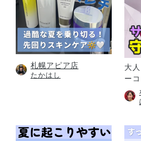
札幌アピア店
大人
たかはし
ー