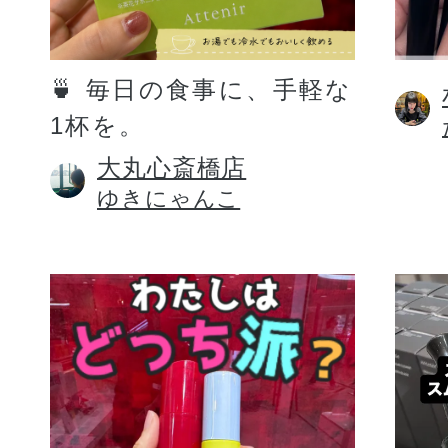
定期お届けサ
🍵 毎日の食事に、手軽な
1杯を。
スキンケア人気ライン
大丸心斎橋店
ゆきにゃんこ
ドレススノー
ドレスリフト