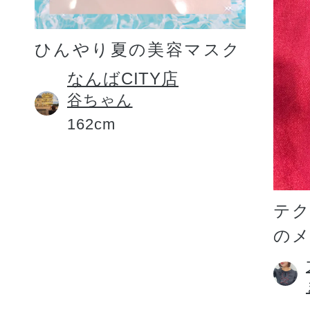
ひんやり夏の美容マスク
なんばCITY店
谷ちゃん
162cm
テ
の