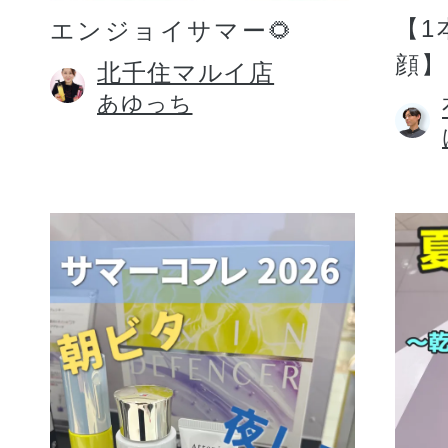
【1
エンジョイサマー🌻
顔】
北千住マルイ店
あゆっち