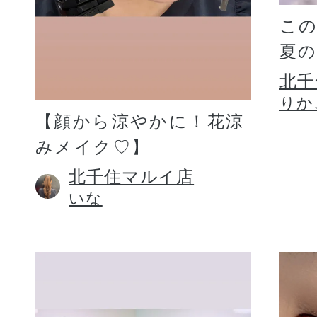
こ
夏
北千
りか
【顔から涼やかに！花涼
みメイク♡】
北千住マルイ店
いな