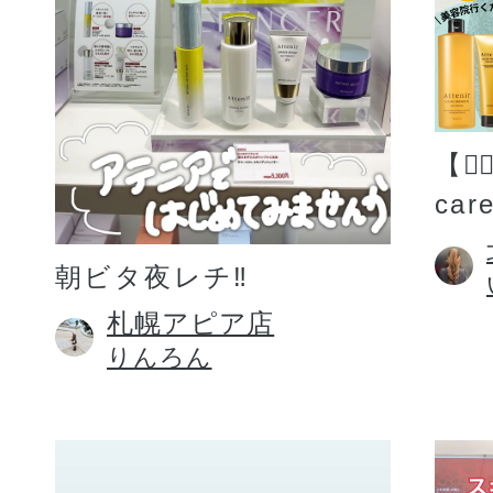
【💆
car
朝ビタ夜レチ‼️
札幌アピア店
りんろん