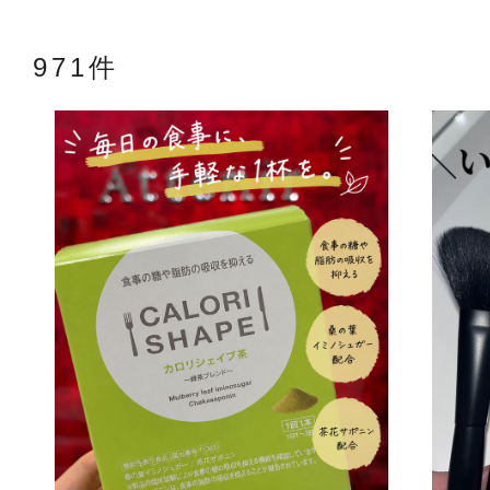
971件
アテニアの「
お友達紹介サ