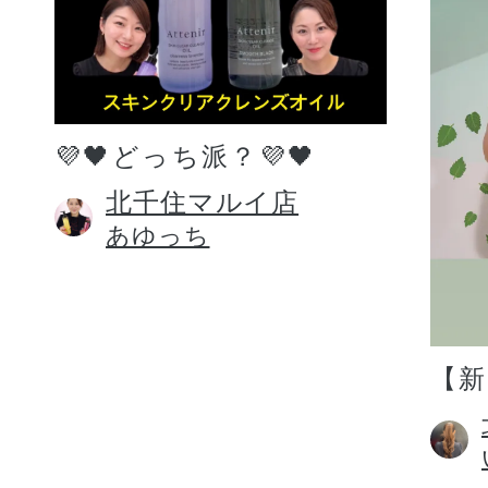
💜🖤どっち派？💜🖤
北千住マルイ店
あゆっち
【