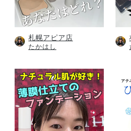
札幌アピア店
健康食品／サプリ
たかはし
ファッション