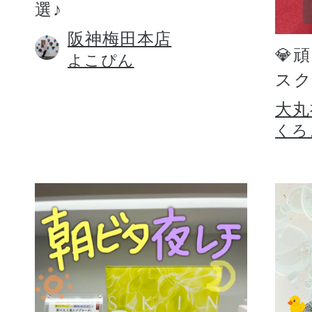
選♪
阪神梅田本店
💎
よこぴん
スク
大丸
くろ