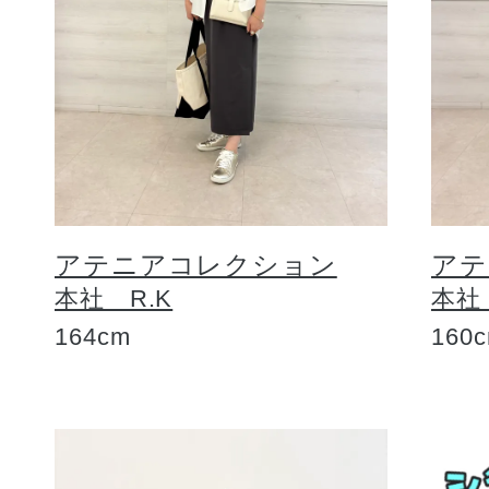
アテニアコレクション
アテ
本社 R.K
本社
164cm
160