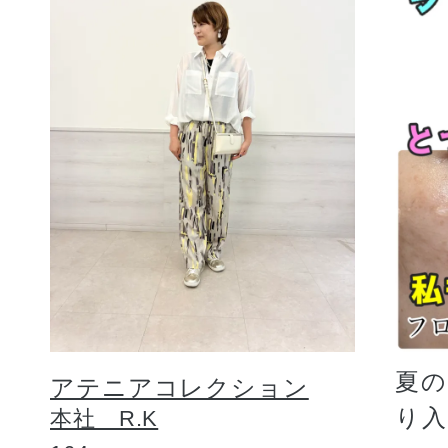
夏
アテニアコレクション
り
本社 R.K