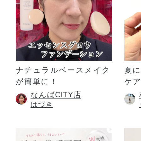
ギフト
ご利用ガイド
ナチュラルベースメイク
夏
が簡単に！
ケア
よくあるご質問
なんばCITY店
はづき