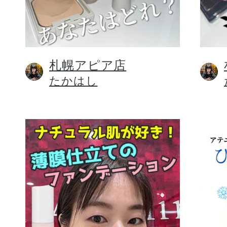
札幌アピア店
健康食品／サプリ
たかはし
ファッション