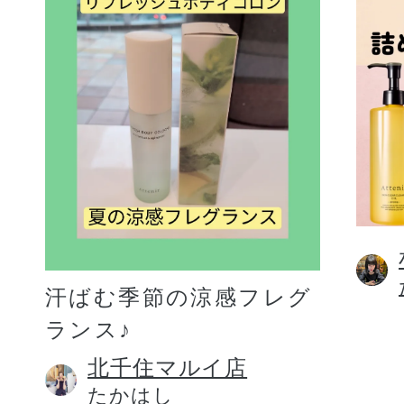
汗ばむ季節の涼感フレグ
ランス♪
北千住マルイ店
たかはし