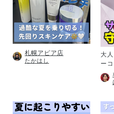
札幌アピア店
大人
たかはし
ー