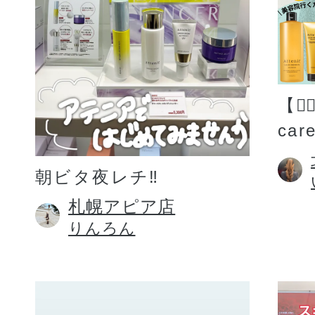
【💆
car
朝ビタ夜レチ‼️
札幌アピア店
りんろん