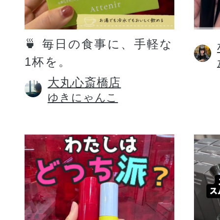
定期お届けサ
🍵 毎日の食事に、手軽な
1杯を。
スキンケア人気ライン
大丸心斎橋店
ゆきにゃんこ
ドレススノー
ドレスリフト