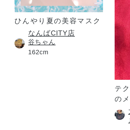
ひんやり夏の美容マスク
なんばCITY店
谷ちゃん
162cm
テ
の