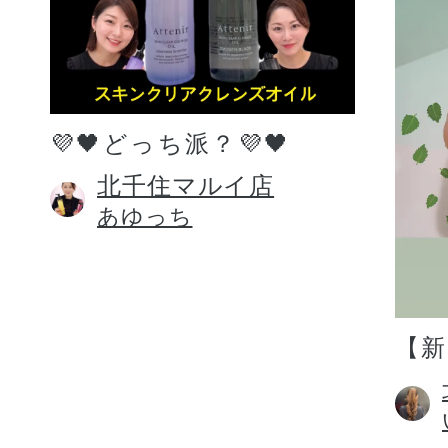
💜🖤どっち派？💜🖤
北千住マルイ店
あゆっち
【