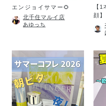
【1
エンジョイサマー🌻
顔】
北千住マルイ店
あゆっち