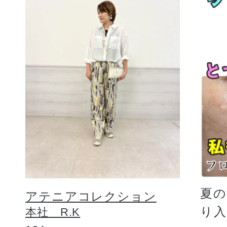
夏
アテニアコレクション
り
本社 R.K