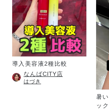
プリマモイスト
導入美容液2種比較
スキンクリア
なんばCITY店
はづき
クレンズオイル
暑
ッ