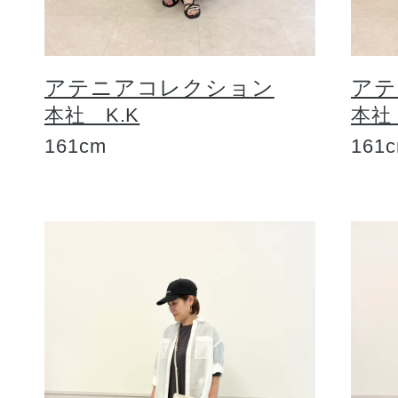
アテニアコレクション
アテ
本社 K.K
本社
161cm
161