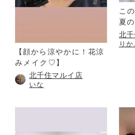
こ
夏
北千
りか
【顔から涼やかに！花涼
みメイク♡】
北千住マルイ店
いな