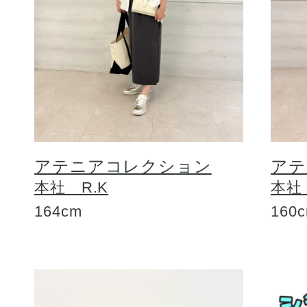
アテニアコレクション
アテ
本社 R.K
本社
164cm
160