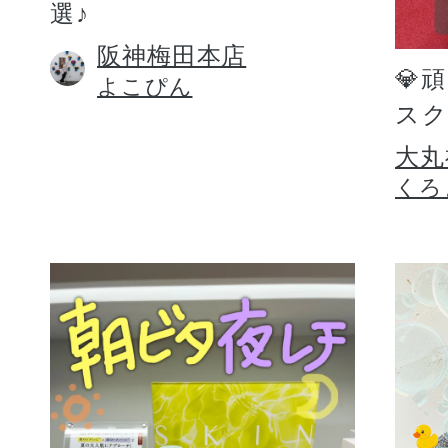
選♪
阪神梅田本店
💎
よこぴん
スク
大丸
くろ