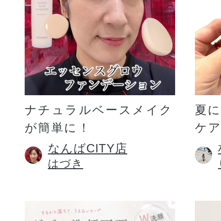
ギフト
ご利用ガイド
ナチュラルベースメイク
夏
が簡単に！
ケア
よくあるご質問
なんばCITY店
はづき