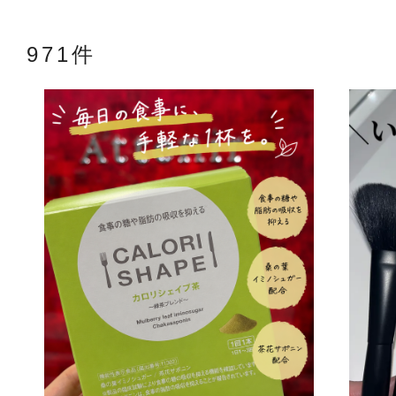
971件
アテニアの「
お友達紹介サ