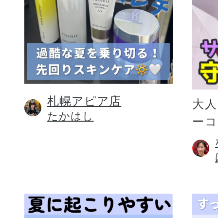
札幌アピア店
大人
たかはし
ー