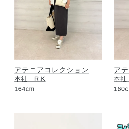
アテニアコレクション
アテ
本社 R.K
本社
164cm
160