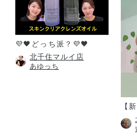
💜🖤どっち派？💜🖤
北千住マルイ店
あゆっち
【