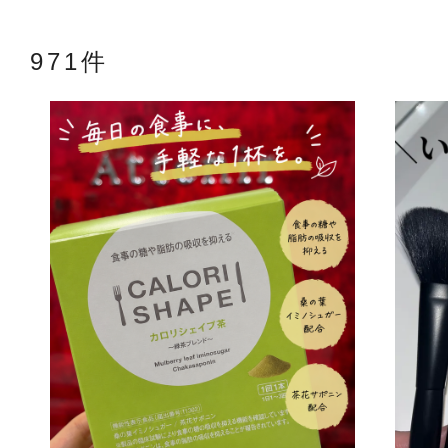
971件
アテニアの「
お友達紹介サ