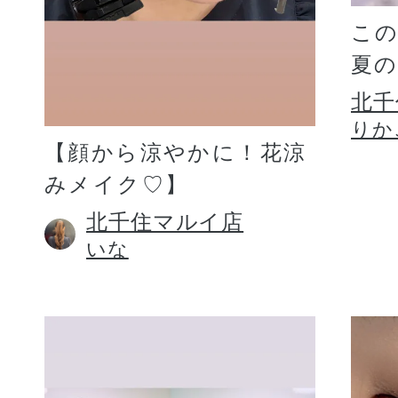
こ
夏
北千
りか
【顔から涼やかに！花涼
みメイク♡】
北千住マルイ店
いな