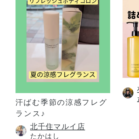
汗ばむ季節の涼感フレグ
ランス♪
北千住マルイ店
たかはし