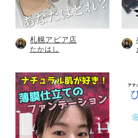
札幌アピア店
健康食品／サプリ
たかはし
ファッション