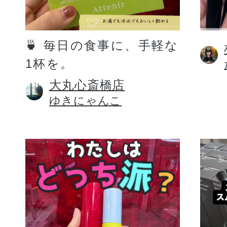
定期お届けサ
🍵 毎日の食事に、手軽な
1杯を。
スキンケア人気ライン
大丸心斎橋店
ゆきにゃんこ
ドレススノー
ドレスリフト