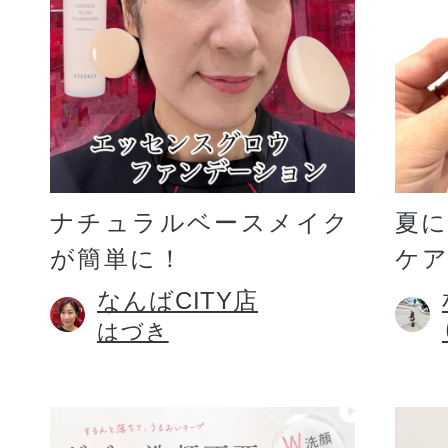
ギフト
ご利用ガイド
ナチュラルベースメイク
夏
が簡単に！
ケア
よくあるご質問
なんばCITY店
はづき