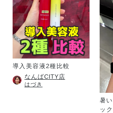
プリマモイスト
導入美容液2種比較
スキンクリア
なんばCITY店
はづき
クレンズオイル
暑
ッ