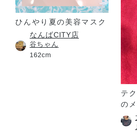
ひんやり夏の美容マスク
なんばCITY店
谷ちゃん
162cm
テ
の