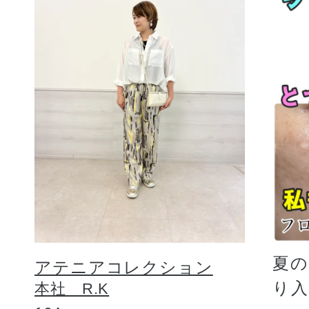
夏
アテニアコレクション
り
本社 R.K