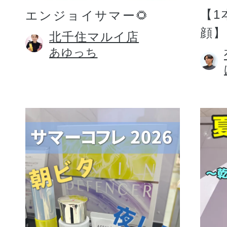
【1
エンジョイサマー🌻
顔】
北千住マルイ店
あゆっち