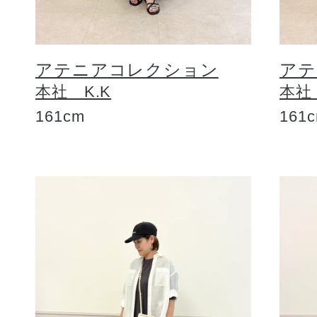
アテニアコレクション
アテ
本社 K.K
本社
161cm
161