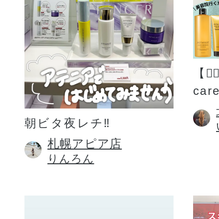
【💆
car
朝ビタ夜レチ‼️
札幌アピア店
りんろん