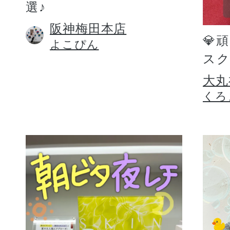
選♪
阪神梅田本店
💎
よこぴん
スク
大丸
くろ