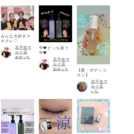
みんな大好きス
キクレ♡
北千住マ
💜🖤どっち派？
ルイ店
💜🖤
あゆっち
北千住マ
ルイ店
あゆっち
【新・ボディコ
ロン】
北千住マ
ルイ店
いな