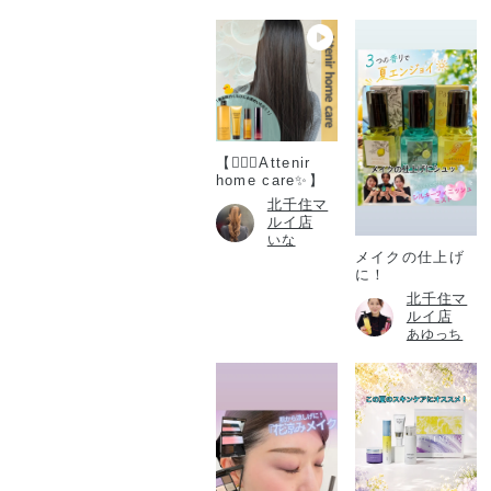
【💆🏻‍♀️Attenir
home care✨】
北千住マ
ルイ店
いな
メイクの仕上げ
に！
北千住マ
ルイ店
あゆっち