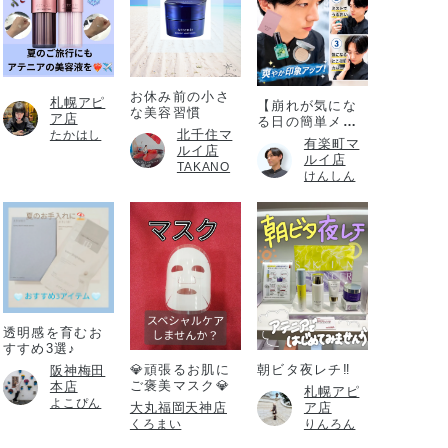
お休み前の小さ
札幌アピ
【崩れが気にな
な美容習慣
ア店
る日の簡単メイ
北千住マ
たかはし
ク直し】
有楽町マ
ルイ店
ルイ店
TAKANO
けんしん
透明感を育むお
すすめ3選♪
💎頑張るお肌に
朝ビタ夜レチ‼️
阪神梅田
ご褒美マスク💎
本店
札幌アピ
よこぴん
大丸福岡天神店
ア店
くろまい
りんろん