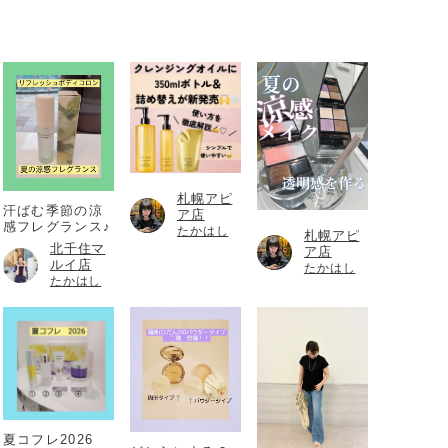
札幌アピ
汗ばむ季節の涼
ア店
感フレグランス♪
たかはし
札幌アピ
北千住マ
ア店
ルイ店
たかはし
たかはし
夏コフレ2026