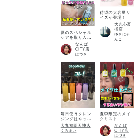
待望の大容量サ
イズが登場！
大丸心斎
橋店
夏のスペシャル
ゆきにゃ
ケアを取り入れ
んこ
たい方必見！
なんば
CITY店
はづき
毎日使うクレン
夏季限定のメイ
ジングはやっぱ
クミスト
りアテニア💎
大丸福岡天神店
なんば
CITY店
くろまい
はづき