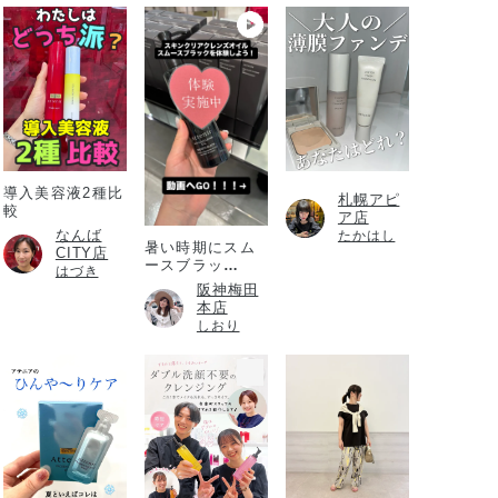
導入美容液2種比
札幌アピ
較
ア店
なんば
たかはし
暑い時期にスム
CITY店
ースブラッ
はづき
ク！！！
阪神梅田
本店
しおり