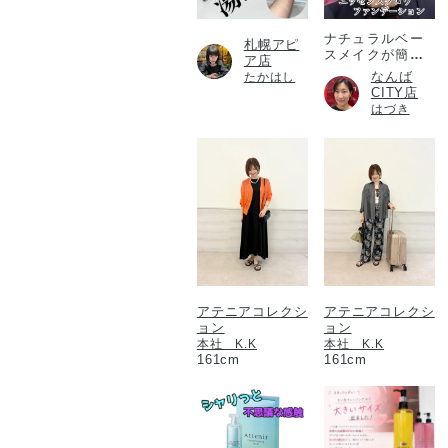
ナチュラルベー
札幌アピ
スメイクが簡単
ア店
に！
なんば
たかはし
CITY店
はづき
アテニアコレクシ
アテニアコレクシ
ョン
ョン
本社 K.K
本社 K.K
161cm
161cm