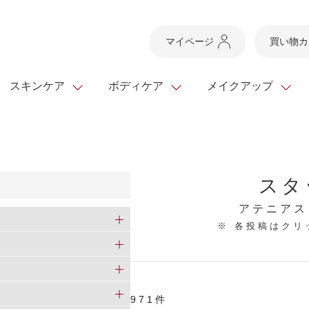
マイページ
買い物カ
スキンケア
ボディケア
メイクアップ
スキンケアTOP
スキンケアTOP
メイクアップTOP
健康食品TOP
ボディケア・ハンドケ
基礎化粧品
ベースメイク
ビューティシリーズ
スタ
ッグ
スキンクリア クレンズ
・フレグランス
ギフトサービス
ドレスリフト
ベースメイク
ビューティーセレクト
クレンジング
洗顔料
マスカラ
青汁シリーズ
オイル 専用ギフト
ら選ぶ
アテニアス
ヘアケア
※ 各投稿はク
ら選ぶ
乳液・ジェル・クリー
リップメイク
ヘルスシリーズ
キング
マスク・パック
全商品一覧
今の時季のおすすめ
paku☆chanさんの
プリマモイスト
瞳くっきりエイジ
メイクレシピ
メンズケア
971件
お悩みから探す