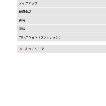
メイクアップ
アテニアの「時計美容」
インナースマート
健康食品
身長
骨格
コレクション（ファッション）
すべてクリア