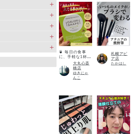
カロリシェイプ
🍵 毎日の食事
札幌アピ
に、手軽な1杯
ア店
を。
大丸心斎
たかはし
橋店
ゆきにゃ
んこ