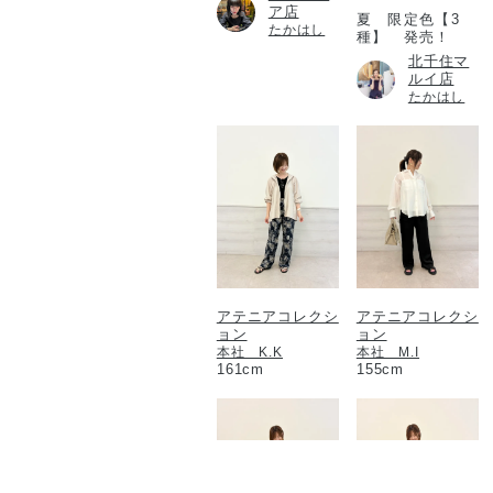
ア店
夏 限定色【3
たかはし
種】 発売！
北千住マ
ルイ店
たかはし
アテニアコレクシ
アテニアコレクシ
ョン
ョン
本社 K.K
本社 M.I
161cm
155cm