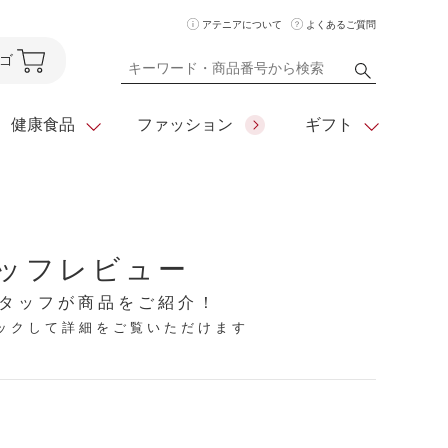
アテニアについて
よくあるご質問
ゴ
健康食品
ファッション
ギフト
ア
クレンジング
アイメイク
ダイエットシリーズ
ッフレビュー
住所を知らなくても
化粧水
フェイスカラー
ベーシックシリーズ
贈れるeギフト
タッフが商品をご紹介！
リックして詳細をご覧いただけます
ム
美容液・クリーム
メイクグッズ
全商品一覧
日やけ止め
お悩みから探す
全商品一覧