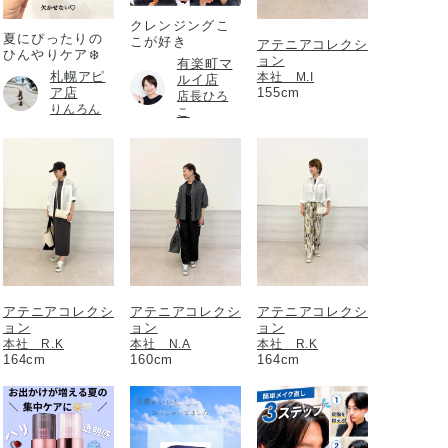
クレンジングこ
夏にぴったりの
こが好き
アテニアコレクシ
ひんやりケア❄️
ョン
有楽町マ
札幌アピ
本社 M.I
ルイ店
ア店
155cm
店長ひろ
りんろん
こ
アテニアコレクシ
アテニアコレクシ
アテニアコレクシ
ョン
ョン
ョン
本社 R.K
本社 N.A
本社 R.K
164cm
160cm
164cm