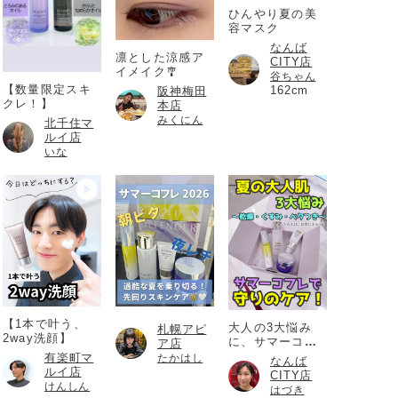
ひんやり夏の美
容マスク
なんば
凛とした涼感ア
CITY店
イメイク🎐
谷ちゃん
【数量限定スキ
162cm
阪神梅田
クレ！】
本店
みくにん
北千住マ
ルイ店
いな
【1本で叶う、
大人の3大悩み
札幌アピ
2way洗顔】
に、サマーコフ
ア店
レ
有楽町マ
たかはし
なんば
ルイ店
CITY店
けんしん
はづき