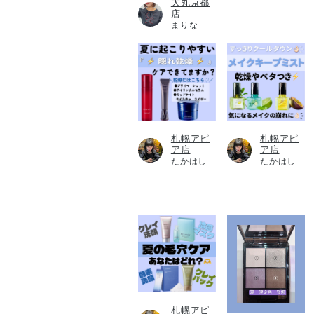
大丸京都
店
まりな
札幌アピ
札幌アピ
ア店
ア店
たかはし
たかはし
札幌アピ