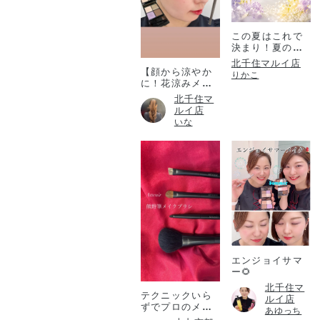
この夏はこれで
決まり！夏のコ
フレ！
北千住マルイ店
【顔から涼やか
りかこ
に！花涼みメイ
ク♡】
北千住マ
ルイ店
いな
エンジョイサマ
ー🌻
北千住マ
テクニックいら
ルイ店
ずでプロのメイ
あゆっち
ク仕上がりを✨