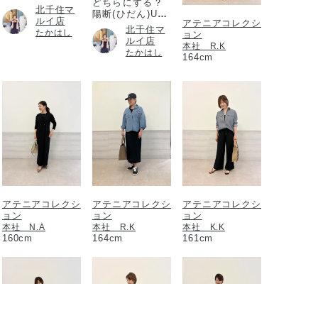
どちらにする？
北千住マ
陽断(ひだん)UV
ルイ店
アテニアコレクシ
パウダー
北千住マ
たかはし
ョン
ルイ店
本社 R.K
たかはし
164cm
アテニアコレクシ
アテニアコレクシ
アテニアコレクシ
ョン
ョン
ョン
本社 N.A
本社 R.K
本社 K.K
160cm
164cm
161cm