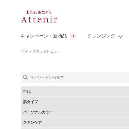
キャンペーン・新商品
クレンジング
TOP
＞
スタッフレビュー
スキンクリア クレンズ オイル
人気商品
人気商品
人気商品
人気商品
ギフトサービス
コラーゲン
ギフトバ
アロマリチュアル
スペシャルサイト
ドレススノー
ポイントメイク
ビューティスト
アテニア ギフト
＆エイジングケア
シーンか
EXドリンク
年代
ご予算か
肌タイプ
人気ラン
マルチビタミン＆ミネラ
理想肌バランス
お友達紹介サービス
Make Look
パーソナルカラー
ル
チェックで選ぶ
スキンケア