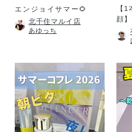
【1
エンジョイサマー🌻
顔】
北千住マルイ店
あゆっち