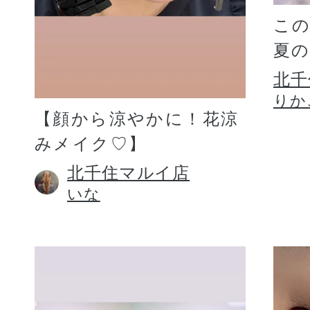
こ
夏
北千
りか
【顔から涼やかに！花涼
みメイク♡】
北千住マルイ店
いな