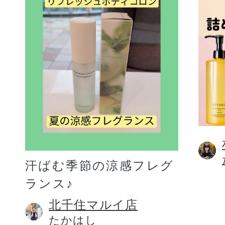
汗ばむ季節の涼感フレグ
ランス♪
北千住マルイ店
たかはし