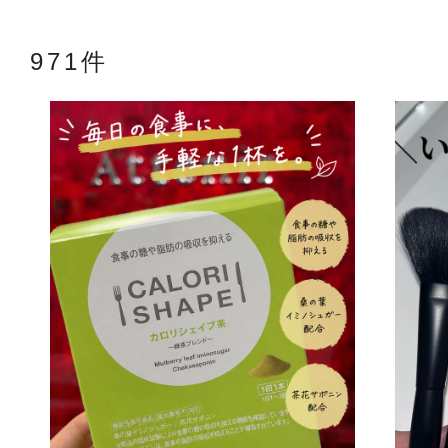
971件
アテニアの「
お友達紹介サ