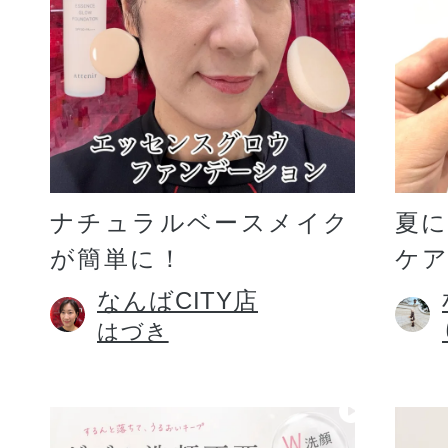
ギフト
ご利用ガイド
ナチュラルベースメイク
夏
が簡単に！
ケア
よくあるご質問
なんばCITY店
はづき