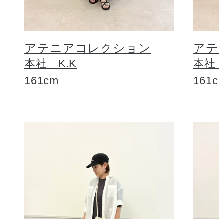
アテニアコレクション
アテ
本社 K.K
本社
161cm
161