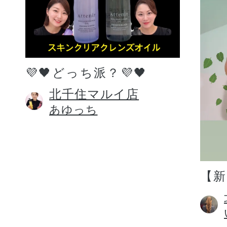
💜🖤どっち派？💜🖤
北千住マルイ店
あゆっち
【