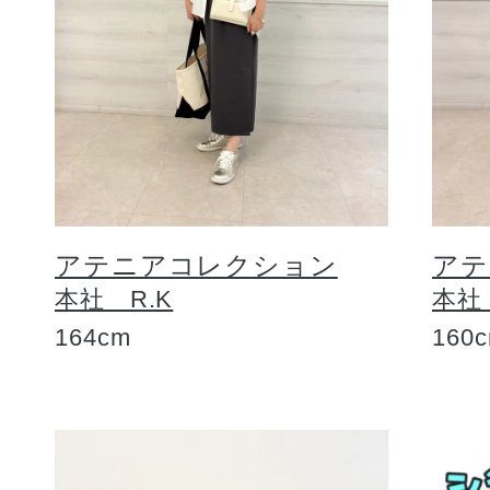
アテニアコレクション
アテ
本社 R.K
本社
164cm
160