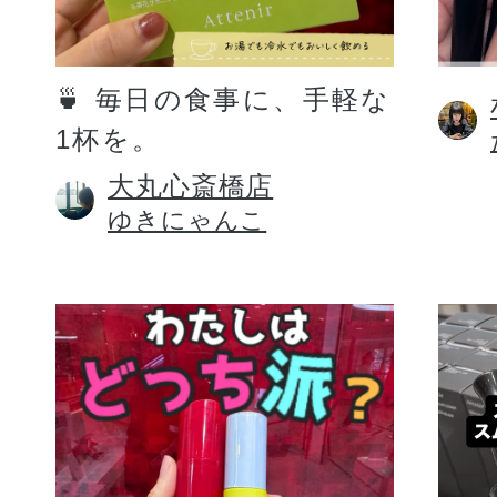
定期お届けサ
🍵 毎日の食事に、手軽な
1杯を。
スキンケア人気ライン
大丸心斎橋店
ゆきにゃんこ
ドレススノー
ドレスリフト