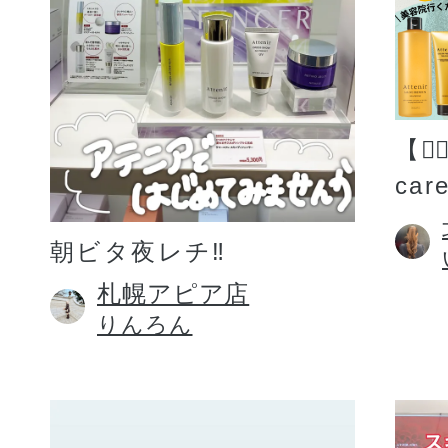
【💆
car
朝ビタ夜レチ‼️
札幌アピア店
りんろん