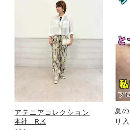
夏
アテニアコレクション
り
本社 R.K