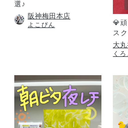
選♪
阪神梅田本店
💎
よこぴん
スク
大丸
くろ