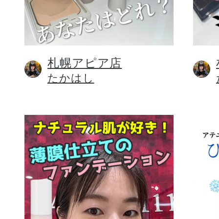
札幌アピア店
健康食品／サプリ
たかはし
ファッション