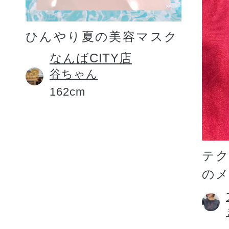
ひんやり夏の美容マスク
なんばCITY店
谷ちゃん
162cm
テ
の