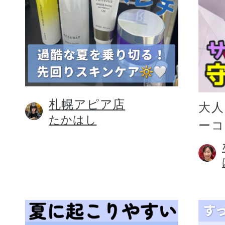
札幌アピア店
大人
たかはし
ー