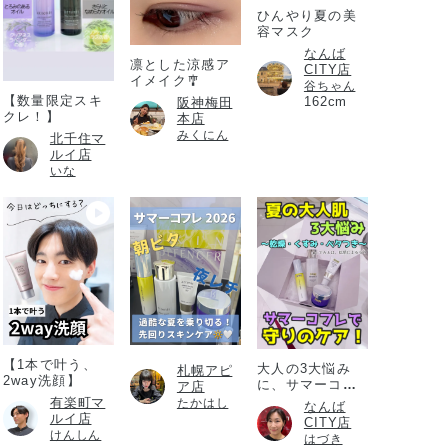
ひんやり夏の美
容マスク
なんば
凛とした涼感ア
CITY店
イメイク🎐
谷ちゃん
【数量限定スキ
162cm
阪神梅田
クレ！】
本店
みくにん
北千住マ
ルイ店
いな
【1本で叶う、
大人の3大悩み
札幌アピ
2way洗顔】
に、サマーコフ
ア店
レ
有楽町マ
たかはし
なんば
ルイ店
CITY店
けんしん
はづき