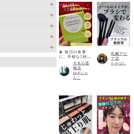
カロリシェイプ
🍵 毎日の食事
札幌アピ
に、手軽な1杯
ア店
を。
大丸心斎
たかはし
橋店
ゆきにゃ
んこ