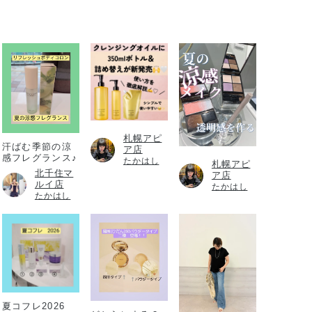
札幌アピ
汗ばむ季節の涼
ア店
感フレグランス♪
たかはし
札幌アピ
北千住マ
ア店
ルイ店
たかはし
たかはし
夏コフレ2026