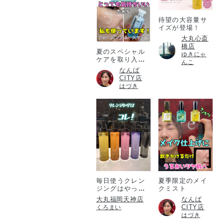
待望の大容量サ
イズが登場！
大丸心斎
橋店
夏のスペシャル
ゆきにゃ
ケアを取り入れ
んこ
たい方必見！
なんば
CITY店
はづき
毎日使うクレン
夏季限定のメイ
ジングはやっぱ
クミスト
りアテニア💎
大丸福岡天神店
なんば
CITY店
くろまい
はづき