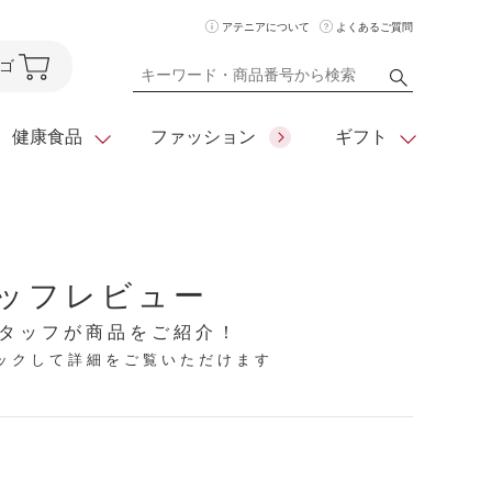
アテニアについて
よくあるご質問
ゴ
健康食品
ファッション
ギフト
ア
クレンジング
アイメイク
ダイエットシリーズ
ッフレビュー
住所を知らなくても
化粧水
フェイスカラー
ベーシックシリーズ
贈れるeギフト
タッフが商品をご紹介！
リックして詳細をご覧いただけます
ム
美容液・クリーム
メイクグッズ
全商品一覧
日やけ止め
お悩みから探す
全商品一覧