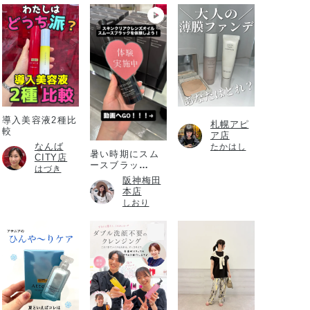
導入美容液2種比
札幌アピ
較
ア店
なんば
たかはし
暑い時期にスム
CITY店
ースブラッ
はづき
ク！！！
阪神梅田
本店
しおり