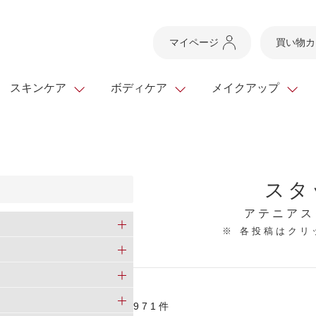
マイページ
買い物カ
スキンケア
ボディケア
メイクアップ
スキンケアTOP
スキンケアTOP
メイクアップTOP
健康食品TOP
ボディケア・ハンドケ
基礎化粧品
ベースメイク
ビューティシリーズ
スタ
ッグ
スキンクリア クレンズ
・フレグランス
ギフトサービス
ドレスリフト
ベースメイク
ビューティーセレクト
クレンジング
洗顔料
マスカラ
青汁シリーズ
オイル 専用ギフト
ら選ぶ
アテニアス
ヘアケア
※ 各投稿はク
ら選ぶ
乳液・ジェル・クリー
リップメイク
ヘルスシリーズ
キング
マスク・パック
全商品一覧
今の時季のおすすめ
paku☆chanさんの
プリマモイスト
瞳くっきりエイジ
メイクレシピ
メンズケア
971件
お悩みから探す