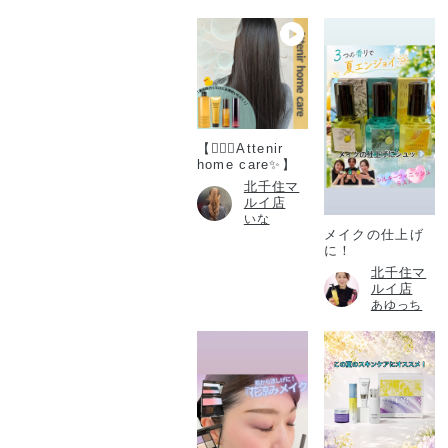
【💆🏻‍♀️Attenir
home care✨】
北千住マ
ルイ店
いな
メイクの仕上げ
に！
北千住マ
ルイ店
あゆっち