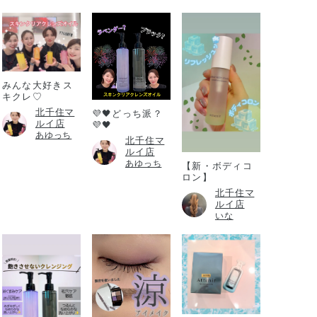
みんな大好きス
キクレ♡
北千住マ
💜🖤どっち派？
ルイ店
💜🖤
あゆっち
北千住マ
ルイ店
あゆっち
【新・ボディコ
ロン】
北千住マ
ルイ店
いな