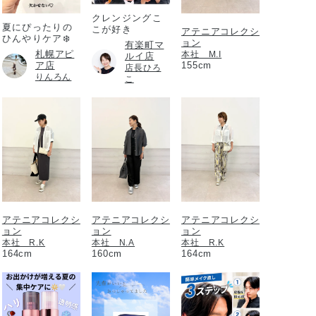
クレンジングこ
夏にぴったりの
こが好き
アテニアコレクシ
ひんやりケア❄️
ョン
有楽町マ
札幌アピ
本社 M.I
ルイ店
ア店
155cm
店長ひろ
りんろん
こ
アテニアコレクシ
アテニアコレクシ
アテニアコレクシ
ョン
ョン
ョン
本社 R.K
本社 N.A
本社 R.K
164cm
160cm
164cm