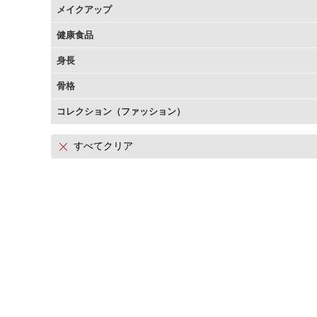
メイクアップ
アテニアの「時計美容」
インナースマート
健康食品
身長
骨格
コレクション（ファッション）
すべてクリア