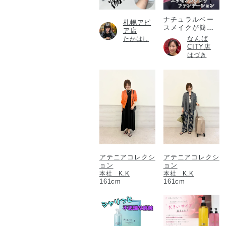
ナチュラルベー
札幌アピ
スメイクが簡単
ア店
に！
なんば
たかはし
CITY店
はづき
アテニアコレクシ
アテニアコレクシ
ョン
ョン
本社 K.K
本社 K.K
161cm
161cm