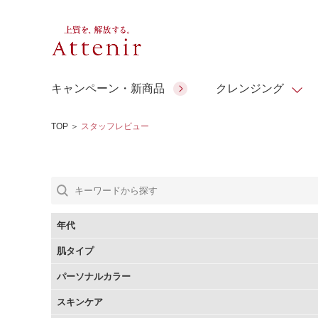
キャンペーン・新商品
クレンジング
TOP
＞
スタッフレビュー
スキンクリア クレンズ オイル
人気商品
人気商品
人気商品
人気商品
ギフトサービス
コラーゲン
ギフトバ
アロマリチュアル
スペシャルサイト
ドレススノー
ポイントメイク
ビューティスト
アテニア ギフト
＆エイジングケア
シーンか
EXドリンク
年代
ご予算か
肌タイプ
人気ラン
マルチビタミン＆ミネラ
理想肌バランス
お友達紹介サービス
Make Look
パーソナルカラー
ル
チェックで選ぶ
スキンケア