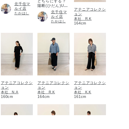
どちらにする？
北千住マ
陽断(ひだん)UV
ルイ店
アテニアコレクシ
パウダー
北千住マ
たかはし
ョン
ルイ店
本社 R.K
たかはし
164cm
アテニアコレクシ
アテニアコレクシ
アテニアコレクシ
ョン
ョン
ョン
本社 N.A
本社 R.K
本社 K.K
160cm
164cm
161cm