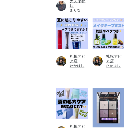
大丸京都
店
まりな
札幌アピ
札幌アピ
ア店
ア店
たかはし
たかはし
札幌アピ