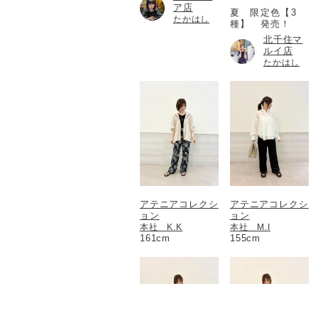
ア店
夏 限定色【3
たかはし
種】 発売！
北千住マ
ルイ店
たかはし
アテニアコレクシ
アテニアコレクシ
ョン
ョン
本社 K.K
本社 M.I
161cm
155cm