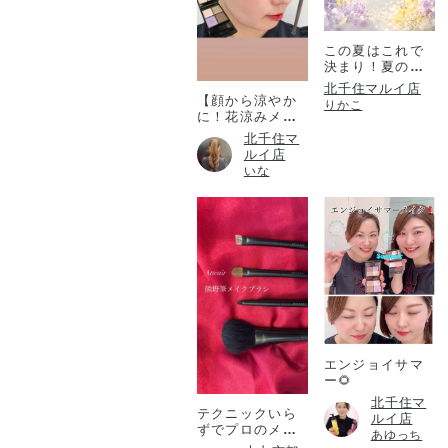
この夏はこれで
決まり！夏のコ
フレ！
北千住マルイ店
【顔から涼やか
りかこ
に！花涼みメイ
ク♡】
北千住マ
ルイ店
いな
エンジョイサマ
ー🌻
北千住マ
テクニックいら
ルイ店
ずでプロのメイ
あゆっち
ク仕上がりを✨