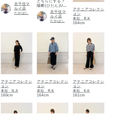
どちらにする？
北千住マ
陽断(ひだん)UV
ルイ店
アテニアコレクシ
パウダー
北千住マ
たかはし
ョン
ルイ店
本社 R.K
たかはし
164cm
アテニアコレクシ
アテニアコレクシ
アテニアコレクシ
ョン
ョン
ョン
本社 N.A
本社 R.K
本社 K.K
160cm
164cm
161cm