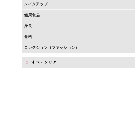
メイクアップ
アテニアの「時計美容」
インナースマート
健康食品
身長
骨格
コレクション（ファッション）
すべてクリア