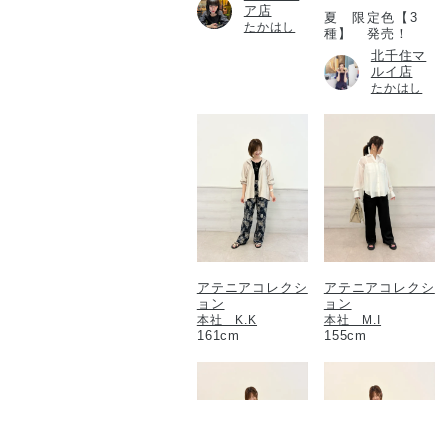
ア店
夏 限定色【3
たかはし
種】 発売！
北千住マ
ルイ店
たかはし
アテニアコレクシ
アテニアコレクシ
ョン
ョン
本社 K.K
本社 M.I
161cm
155cm