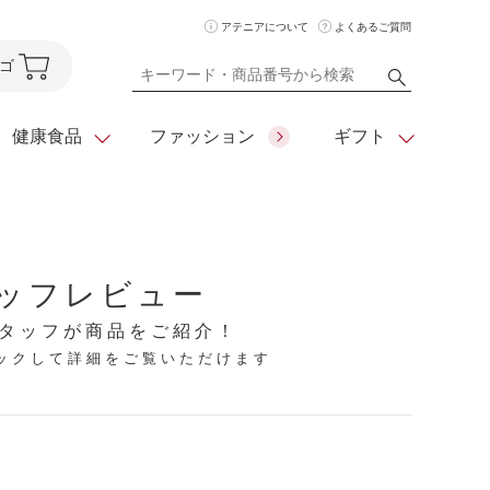
アテニアについて
よくあるご質問
ゴ
健康食品
ファッション
ギフト
ア
クレンジング
アイメイク
ダイエットシリーズ
ッフレビュー
住所を知らなくても
化粧水
フェイスカラー
ベーシックシリーズ
贈れるeギフト
タッフが商品をご紹介！
リックして詳細をご覧いただけます
ム
美容液・クリーム
メイクグッズ
全商品一覧
日やけ止め
お悩みから探す
全商品一覧