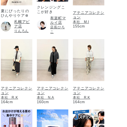
クレンジングこ
夏にぴったりの
こが好き
アテニアコレクシ
ひんやりケア❄️
ョン
有楽町マ
札幌アピ
本社 M.I
ルイ店
ア店
155cm
店長ひろ
りんろん
こ
アテニアコレクシ
アテニアコレクシ
アテニアコレクシ
ョン
ョン
ョン
本社 R.K
本社 N.A
本社 R.K
164cm
160cm
164cm