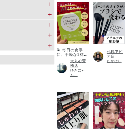
カロリシェイプ
🍵 毎日の食事
札幌アピ
に、手軽な1杯
ア店
を。
大丸心斎
たかはし
橋店
ゆきにゃ
んこ