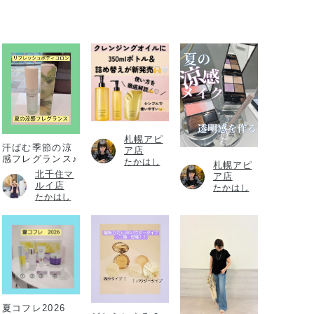
札幌アピ
汗ばむ季節の涼
ア店
感フレグランス♪
たかはし
札幌アピ
北千住マ
ア店
ルイ店
たかはし
たかはし
夏コフレ2026