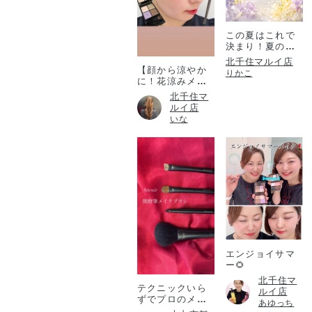
この夏はこれで
決まり！夏のコ
フレ！
北千住マルイ店
【顔から涼やか
りかこ
に！花涼みメイ
ク♡】
北千住マ
ルイ店
いな
エンジョイサマ
ー🌻
北千住マ
テクニックいら
ルイ店
ずでプロのメイ
あゆっち
ク仕上がりを✨