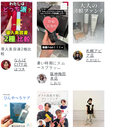
導入美容液2種比
札幌アピ
較
ア店
なんば
たかはし
暑い時期にスム
CITY店
ースブラッ
はづき
ク！！！
阪神梅田
本店
しおり