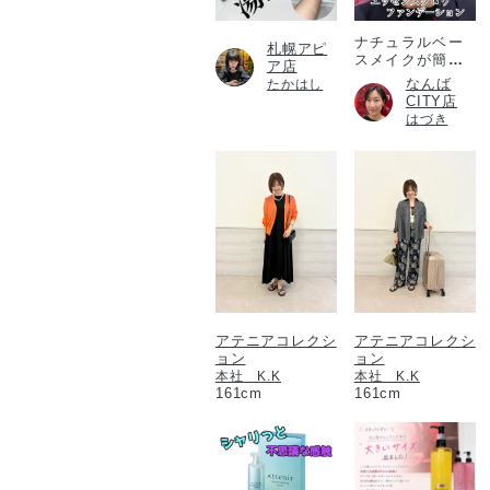
ナチュラルベー
札幌アピ
スメイクが簡単
ア店
に！
なんば
たかはし
CITY店
はづき
アテニアコレクシ
アテニアコレクシ
ョン
ョン
本社 K.K
本社 K.K
161cm
161cm