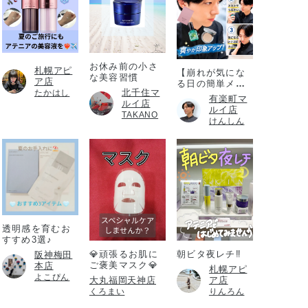
お休み前の小さ
札幌アピ
【崩れが気にな
な美容習慣
ア店
る日の簡単メイ
北千住マ
たかはし
ク直し】
有楽町マ
ルイ店
ルイ店
TAKANO
けんしん
透明感を育むお
すすめ3選♪
💎頑張るお肌に
朝ビタ夜レチ‼️
阪神梅田
ご褒美マスク💎
本店
札幌アピ
よこぴん
大丸福岡天神店
ア店
くろまい
りんろん