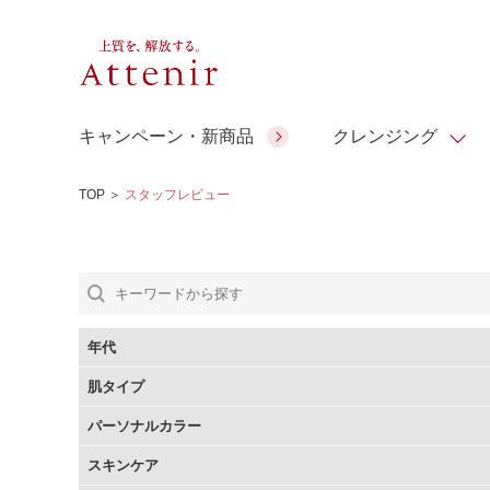
キャンペーン・新商品
クレンジング
TOP
＞
スタッフレビュー
スキンクリア クレンズ オイル
人気商品
人気商品
人気商品
人気商品
ギフトサービス
コラーゲン
ギフトバ
アロマリチュアル
スペシャルサイト
ドレススノー
ポイントメイク
ビューティスト
アテニア ギフト
＆エイジングケア
シーンか
EXドリンク
年代
ご予算か
肌タイプ
人気ラン
マルチビタミン＆ミネラ
理想肌バランス
お友達紹介サービス
Make Look
パーソナルカラー
ル
チェックで選ぶ
スキンケア