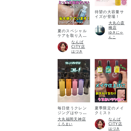
待望の大容量サ
イズが登場！
大丸心斎
橋店
夏のスペシャル
ゆきにゃ
ケアを取り入れ
んこ
たい方必見！
なんば
CITY店
はづき
毎日使うクレン
夏季限定のメイ
ジングはやっぱ
クミスト
りアテニア💎
大丸福岡天神店
なんば
CITY店
くろまい
はづき