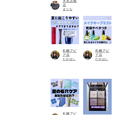
大丸京都
店
まりな
札幌アピ
札幌アピ
ア店
ア店
たかはし
たかはし
札幌アピ