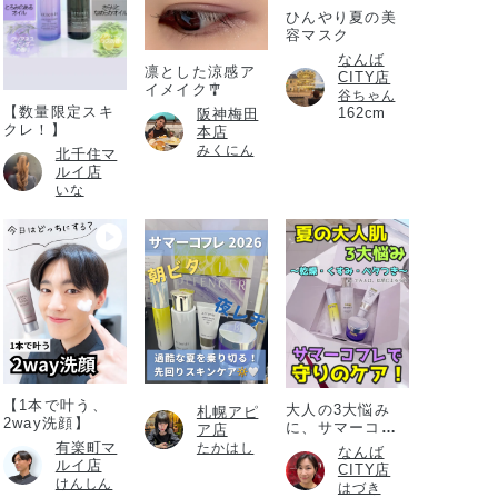
ひんやり夏の美
容マスク
なんば
凛とした涼感ア
CITY店
イメイク🎐
谷ちゃん
【数量限定スキ
162cm
阪神梅田
クレ！】
本店
みくにん
北千住マ
ルイ店
いな
【1本で叶う、
大人の3大悩み
札幌アピ
2way洗顔】
に、サマーコフ
ア店
レ
有楽町マ
たかはし
なんば
ルイ店
CITY店
けんしん
はづき