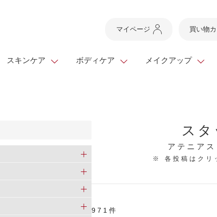
マイページ
買い物カ
スキンケア
ボディケア
メイクアップ
スキンケアTOP
スキンケアTOP
メイクアップTOP
健康食品TOP
ボディケア・ハンドケ
基礎化粧品
ベースメイク
ビューティシリーズ
スタ
ッグ
スキンクリア クレンズ
・フレグランス
ギフトサービス
ドレスリフト
ベースメイク
ビューティーセレクト
クレンジング
洗顔料
マスカラ
青汁シリーズ
オイル 専用ギフト
ら選ぶ
アテニアス
ヘアケア
※ 各投稿はク
ら選ぶ
乳液・ジェル・クリー
リップメイク
ヘルスシリーズ
キング
マスク・パック
全商品一覧
今の時季のおすすめ
paku☆chanさんの
プリマモイスト
瞳くっきりエイジ
メイクレシピ
メンズケア
971件
お悩みから探す