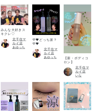
みんな大好きス
キクレ♡
北千住マ
💜🖤どっち派？
ルイ店
💜🖤
あゆっち
北千住マ
ルイ店
あゆっち
【新・ボディコ
ロン】
北千住マ
ルイ店
いな