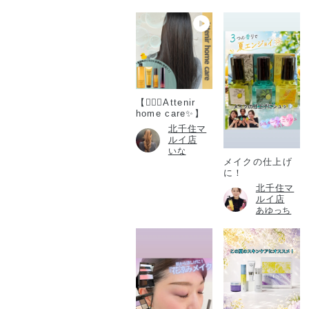
【💆🏻‍♀️Attenir
home care✨】
北千住マ
ルイ店
いな
メイクの仕上げ
に！
北千住マ
ルイ店
あゆっち