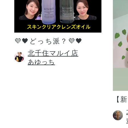
💜🖤どっち派？💜🖤
北千住マルイ店
あゆっち
【