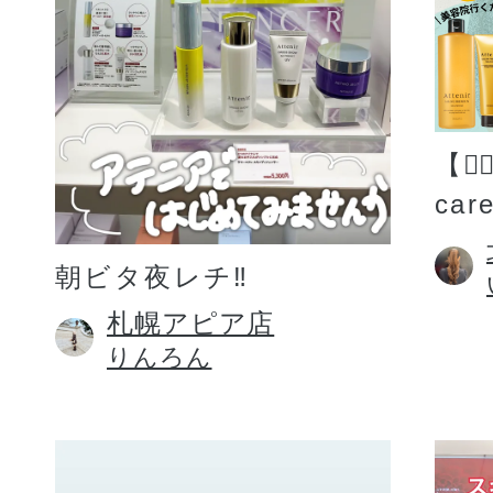
【💆
car
朝ビタ夜レチ‼️
札幌アピア店
りんろん