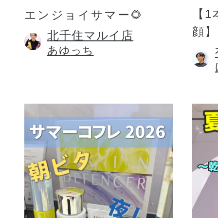
【1
エンジョイサマー🌻
顔】
北千住マルイ店
あゆっち