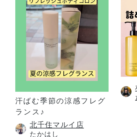
汗ばむ季節の涼感フレグ
ランス♪
北千住マルイ店
たかはし