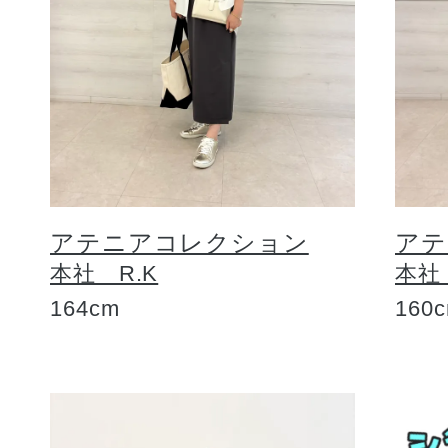
アテニアコレクション
アテ
本社 R.K
本社
164cm
160