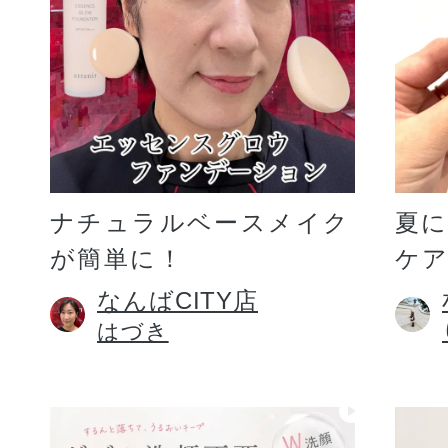
ギフト
ご利用ガイド
ナチュラルベースメイク
夏
が簡単に！
ケア
よくあるご質問
なんばCITY店
はづき