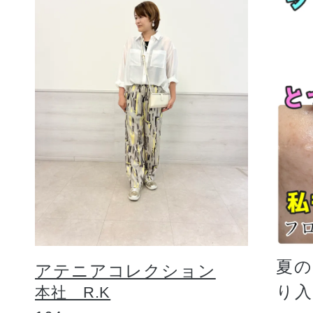
夏
アテニアコレクション
り
本社 R.K