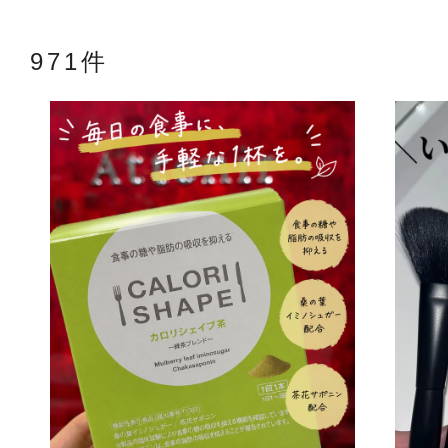
971件
アテニアの「
お友達紹介サ