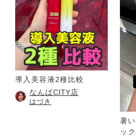
プリマモイスト
導入美容液2種比較
スキンクリア
なんばCITY店
はづき
クレンズオイル
暑
ッ