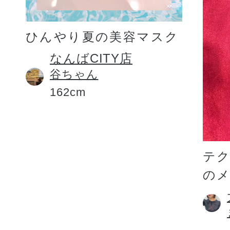
ひんやり夏の美容マスク
なんばCITY店
谷ちゃん
162cm
テ
の