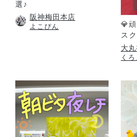
選♪
阪神梅田本店
💎
よこぴん
スク
大丸
くろ