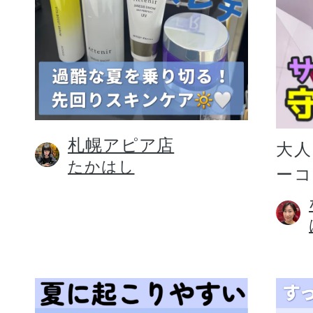
札幌アピア店
大人
たかはし
ー