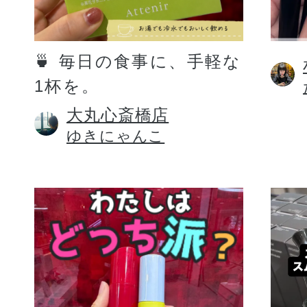
定期お届けサ
🍵 毎日の食事に、手軽な
1杯を。
スキンケア人気ライン
大丸心斎橋店
ゆきにゃんこ
ドレススノー
ドレスリフト