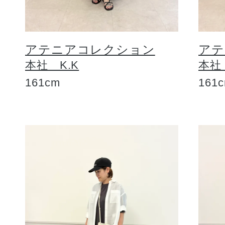
アテニアコレクション
アテ
本社 K.K
本社
161cm
161