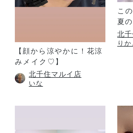
こ
夏
北千
りか
【顔から涼やかに！花涼
みメイク♡】
北千住マルイ店
いな