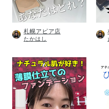
札幌アピア店
健康食品／サプリ
たかはし
ファッション