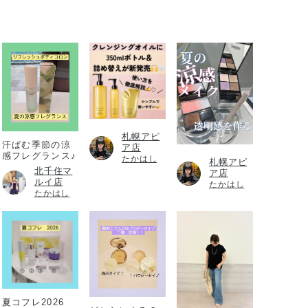
札幌アピ
汗ばむ季節の涼
ア店
感フレグランス♪
たかはし
札幌アピ
北千住マ
ア店
ルイ店
たかはし
たかはし
夏コフレ2026