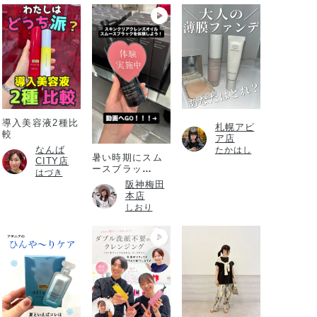
導入美容液2種比
札幌アピ
較
ア店
なんば
たかはし
暑い時期にスム
CITY店
ースブラッ
はづき
ク！！！
阪神梅田
本店
しおり