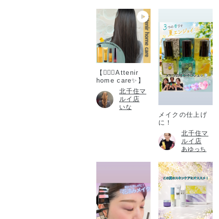
【💆🏻‍♀️Attenir
home care✨】
北千住マ
ルイ店
いな
メイクの仕上げ
に！
北千住マ
ルイ店
あゆっち