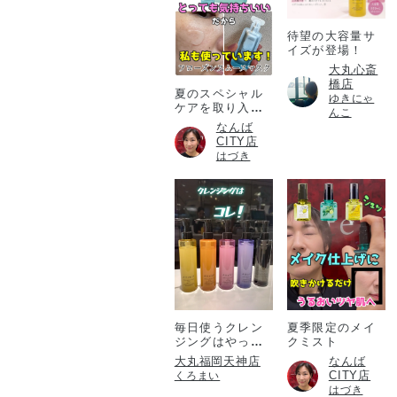
待望の大容量サ
イズが登場！
大丸心斎
橋店
夏のスペシャル
ゆきにゃ
ケアを取り入れ
んこ
たい方必見！
なんば
CITY店
はづき
毎日使うクレン
夏季限定のメイ
ジングはやっぱ
クミスト
りアテニア💎
大丸福岡天神店
なんば
CITY店
くろまい
はづき