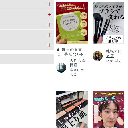
カロリシェイプ
🍵 毎日の食事
札幌アピ
に、手軽な1杯
ア店
を。
大丸心斎
たかはし
橋店
ゆきにゃ
んこ