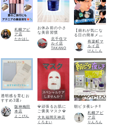
お休み前の小さ
札幌アピ
【崩れが気にな
な美容習慣
ア店
る日の簡単メイ
北千住マ
たかはし
ク直し】
有楽町マ
ルイ店
ルイ店
TAKANO
けんしん
透明感を育むお
すすめ3選♪
💎頑張るお肌に
朝ビタ夜レチ‼️
阪神梅田
ご褒美マスク💎
本店
札幌アピ
よこぴん
大丸福岡天神店
ア店
くろまい
りんろん