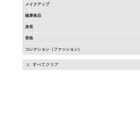
メイクアップ
アテニアの「時計美容」
インナースマート
健康食品
身長
骨格
コレクション（ファッション）
すべてクリア