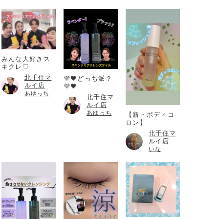
みんな大好きス
キクレ♡
北千住マ
💜🖤どっち派？
ルイ店
💜🖤
あゆっち
北千住マ
ルイ店
あゆっち
【新・ボディコ
ロン】
北千住マ
ルイ店
いな