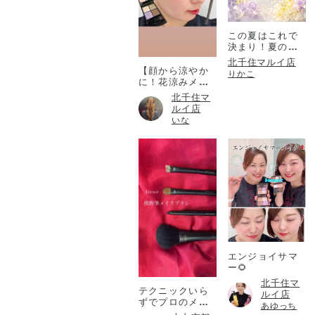
この夏はこれで
決まり！夏のコ
フレ！
北千住マルイ店
【顔から涼やか
りかこ
に！花涼みメイ
ク♡】
北千住マ
ルイ店
いな
エンジョイサマ
ー🌻
北千住マ
テクニックいら
ルイ店
ずでプロのメイ
あゆっち
ク仕上がりを✨