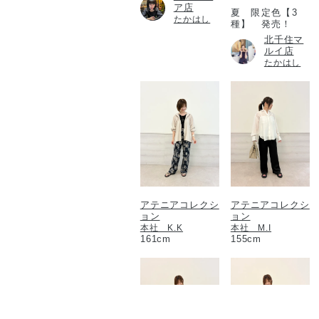
ア店
夏 限定色【3
たかはし
種】 発売！
北千住マ
ルイ店
たかはし
アテニアコレクシ
アテニアコレクシ
ョン
ョン
本社 K.K
本社 M.I
161cm
155cm