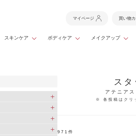
マイページ
買い物カ
スキンケア
ボディケア
メイクアップ
スキンケアTOP
スキンケアTOP
メイクアップTOP
健康食品TOP
ボディケア・ハンドケ
基礎化粧品
ベースメイク
ビューティシリーズ
スタ
ッグ
スキンクリア クレンズ
・フレグランス
ギフトサービス
ドレスリフト
ベースメイク
ビューティーセレクト
クレンジング
洗顔料
マスカラ
青汁シリーズ
オイル 専用ギフト
ら選ぶ
アテニアス
ヘアケア
※ 各投稿はク
ら選ぶ
乳液・ジェル・クリー
リップメイク
ヘルスシリーズ
キング
マスク・パック
全商品一覧
今の時季のおすすめ
paku☆chanさんの
プリマモイスト
瞳くっきりエイジ
メイクレシピ
メンズケア
971件
お悩みから探す