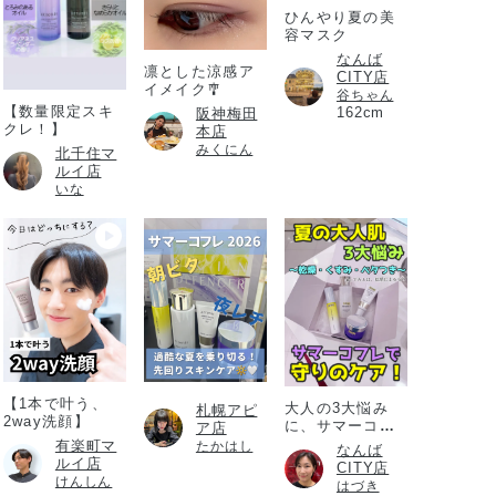
ひんやり夏の美
容マスク
なんば
凛とした涼感ア
CITY店
イメイク🎐
谷ちゃん
【数量限定スキ
162cm
阪神梅田
クレ！】
本店
みくにん
北千住マ
ルイ店
いな
【1本で叶う、
大人の3大悩み
札幌アピ
2way洗顔】
に、サマーコフ
ア店
レ
有楽町マ
たかはし
なんば
ルイ店
CITY店
けんしん
はづき