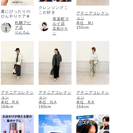
クレンジングこ
夏にぴったりの
こが好き
アテニアコレクシ
ひんやりケア❄️
ョン
有楽町マ
札幌アピ
本社 M.I
ルイ店
ア店
155cm
店長ひろ
りんろん
こ
アテニアコレクシ
アテニアコレクシ
アテニアコレクシ
ョン
ョン
ョン
本社 R.K
本社 N.A
本社 R.K
164cm
160cm
164cm