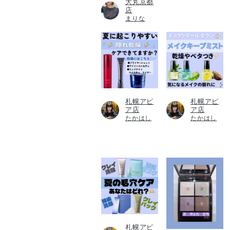
大丸京都
店
まりな
札幌アピ
札幌アピ
ア店
ア店
たかはし
たかはし
札幌アピ