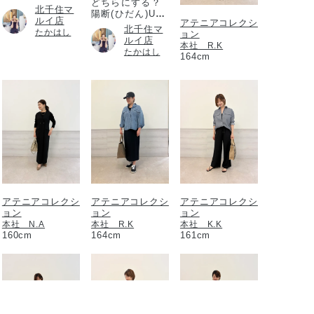
どちらにする？
北千住マ
陽断(ひだん)UV
ルイ店
アテニアコレクシ
パウダー
北千住マ
たかはし
ョン
ルイ店
本社 R.K
たかはし
164cm
アテニアコレクシ
アテニアコレクシ
アテニアコレクシ
ョン
ョン
ョン
本社 N.A
本社 R.K
本社 K.K
160cm
164cm
161cm