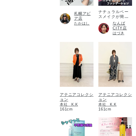
ナチュラルベー
札幌アピ
スメイクが簡単
ア店
に！
なんば
たかはし
CITY店
はづき
アテニアコレクシ
アテニアコレクシ
ョン
ョン
本社 K.K
本社 K.K
161cm
161cm