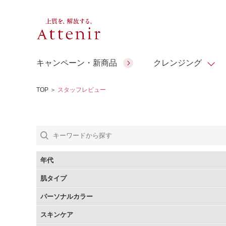
キャンペーン・新商品
クレンジング
TOP
＞
スタッフレビュー
スキンクリア クレンズ オイル
人気商品
人気商品
人気商品
人気商品
ギフトサービス
コラーゲン
ギフトバ
アロマリチュアル
スペシャルサイト
ドレススノー
ポイントメイク
ビューティスト
アテニア ギフト
＆エイジングケア
シーンか
EXドリンク
年代
ご予算か
肌タイプ
人気ラン
マルチビタミン＆ミネラ
理想肌バランス
お友達紹介サービス
Make Look
パーソナルカラー
ル
チェックで選ぶ
スキンケア