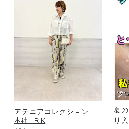
夏
アテニアコレクション
り
本社 R.K