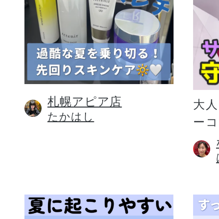
札幌アピア店
大人
たかはし
ー