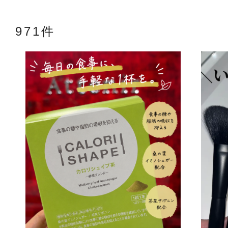
971件
アテニアの「
お友達紹介サ