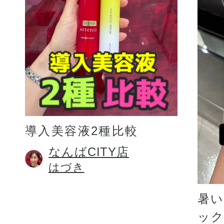
プリマモイスト
導入美容液2種比較
スキンクリア
なんばCITY店
はづき
クレンズオイル
暑
ッ