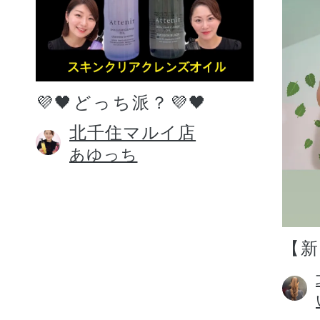
💜🖤どっち派？💜🖤
北千住マルイ店
あゆっち
【