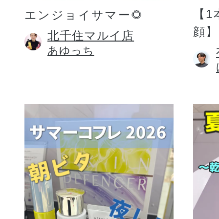
【1
エンジョイサマー🌻
顔】
北千住マルイ店
あゆっち