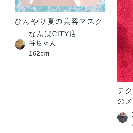
ひんやり夏の美容マスク
なんばCITY店
谷ちゃん
162cm
テ
の