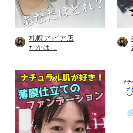
札幌アピア店
健康食品／サプリ
たかはし
ファッション