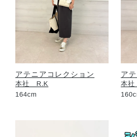
アテニアコレクション
アテ
本社 R.K
本社
164cm
160