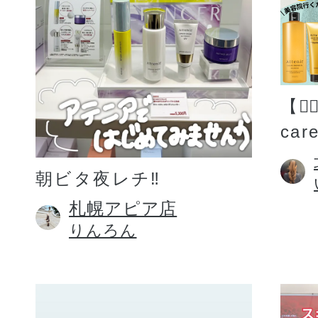
【💆
car
朝ビタ夜レチ‼️
札幌アピア店
りんろん