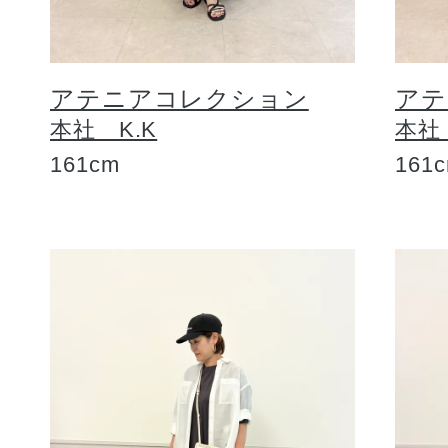
アテニアコレクション
アテ
本社 K.K
本社
161cm
161