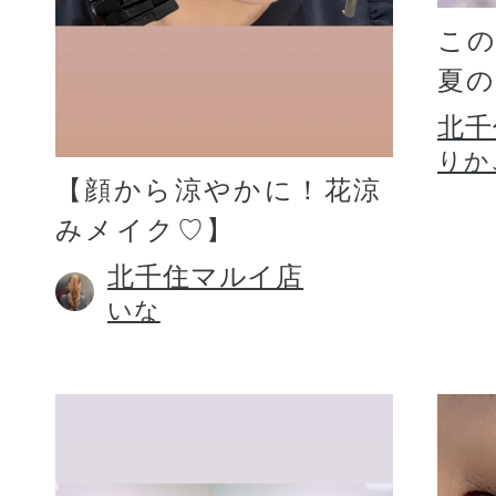
こ
夏
北千
りか
【顔から涼やかに！花涼
みメイク♡】
北千住マルイ店
いな