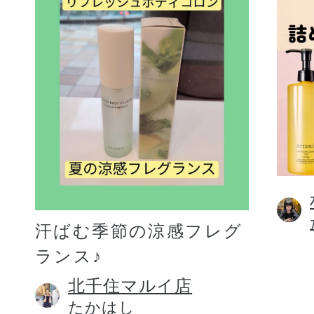
汗ばむ季節の涼感フレグ
ランス♪
北千住マルイ店
たかはし