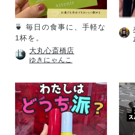
定期お届けサ
🍵 毎日の食事に、手軽な
1杯を。
スキンケア人気ライン
大丸心斎橋店
ゆきにゃんこ
ドレススノー
ドレスリフト