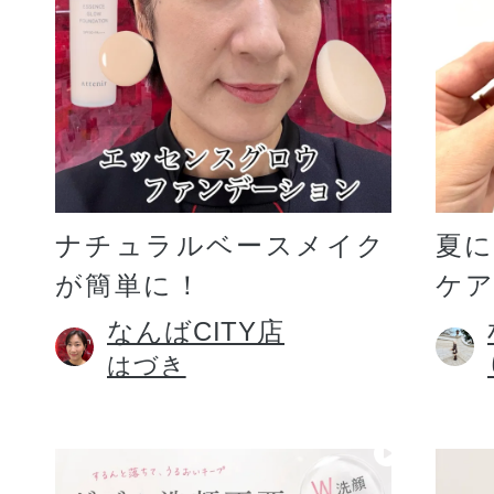
ギフト
ご利用ガイド
ナチュラルベースメイク
夏
が簡単に！
ケア
よくあるご質問
なんばCITY店
はづき