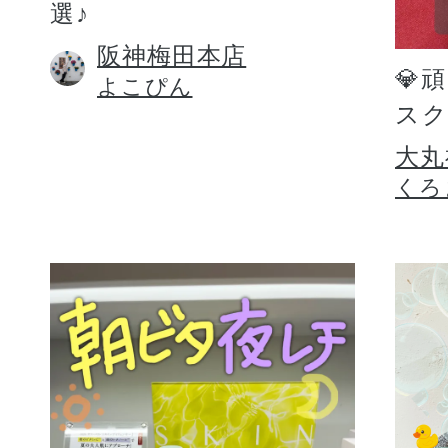
選♪
阪神梅田本店
💎
よこぴん
スク
大丸
くろ