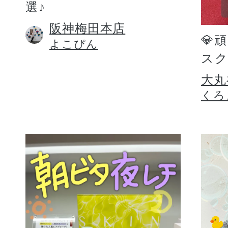
選♪
阪神梅田本店
💎
よこぴん
スク
大丸
くろ