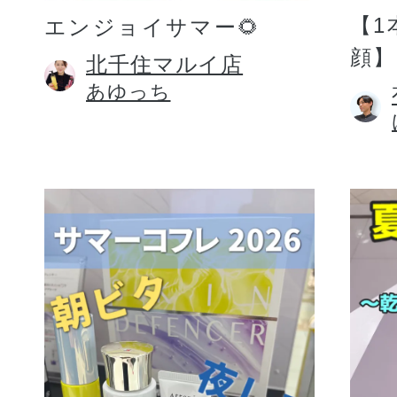
【1
エンジョイサマー🌻
顔】
北千住マルイ店
あゆっち