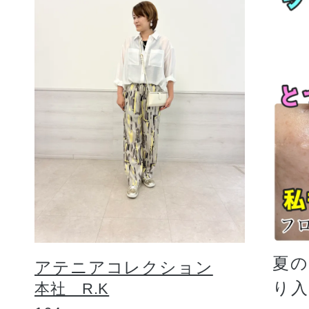
夏
アテニアコレクション
り
本社 R.K