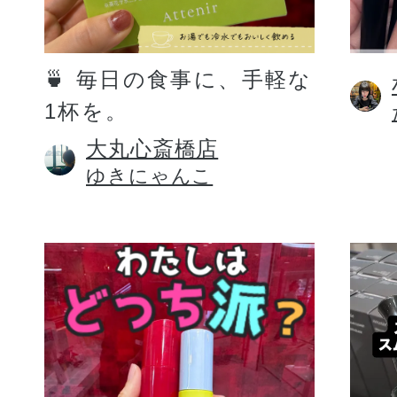
定期お届けサ
🍵 毎日の食事に、手軽な
1杯を。
スキンケア人気ライン
大丸心斎橋店
ゆきにゃんこ
ドレススノー
ドレスリフト