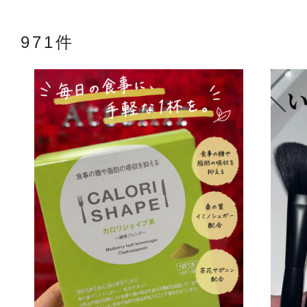
971件
アテニアの「
お友達紹介サ