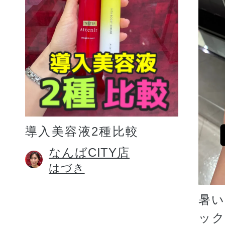
プリマモイスト
導入美容液2種比較
スキンクリア
なんばCITY店
はづき
クレンズオイル
暑
ッ