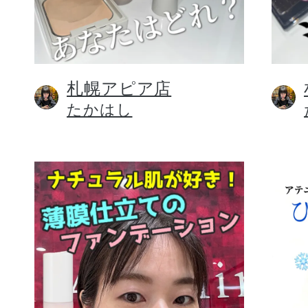
札幌アピア店
健康食品／サプリ
たかはし
ファッション