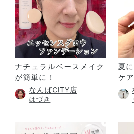
ギフト
ご利用ガイド
ナチュラルベースメイク
夏
が簡単に！
ケア
よくあるご質問
なんばCITY店
はづき