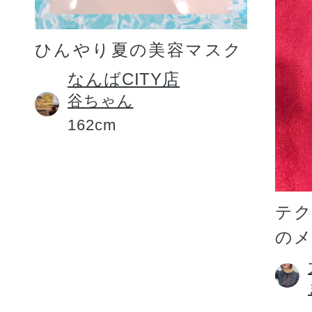
ひんやり夏の美容マスク
なんばCITY店
谷ちゃん
162cm
テ
の