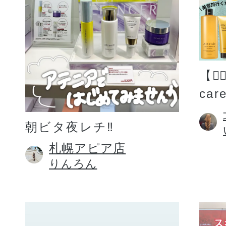
【💆
car
朝ビタ夜レチ‼️
札幌アピア店
りんろん