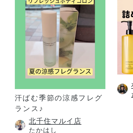
汗ばむ季節の涼感フレグ
ランス♪
北千住マルイ店
たかはし