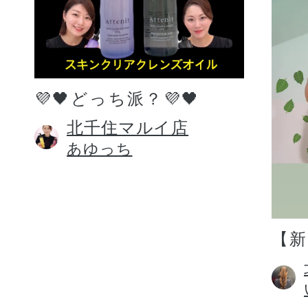
💜🖤どっち派？💜🖤
北千住マルイ店
あゆっち
【