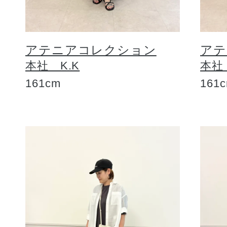
アテニアコレクション
アテ
本社 K.K
本社
161cm
161