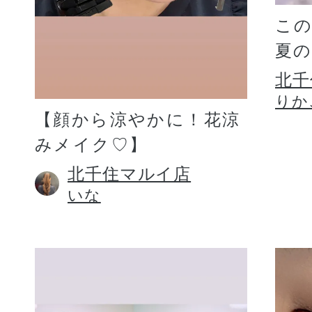
こ
夏
北千
りか
【顔から涼やかに！花涼
みメイク♡】
北千住マルイ店
いな