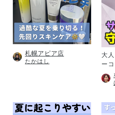
札幌アピア店
大人
たかはし
ー