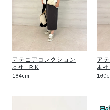
アテニアコレクション
アテ
本社 R.K
本社
164cm
160