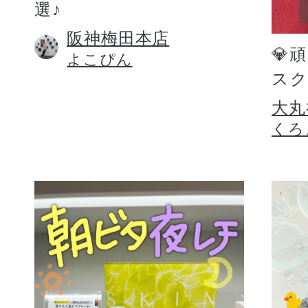
選♪
阪神梅田本店
💎
よこぴん
スク
大丸
くろ