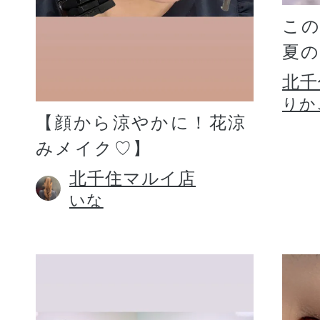
こ
夏
北千
りか
【顔から涼やかに！花涼
みメイク♡】
北千住マルイ店
いな