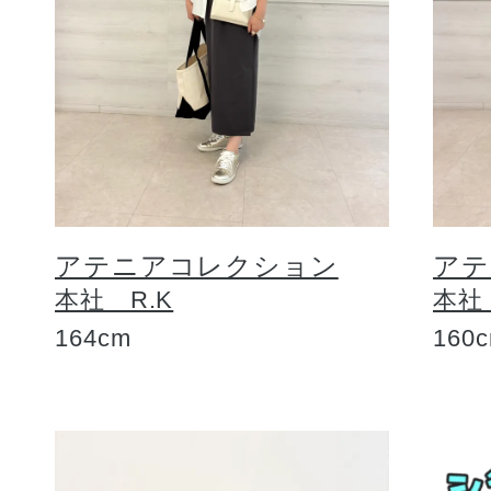
アテニアコレクション
アテ
本社 R.K
本社
164cm
160