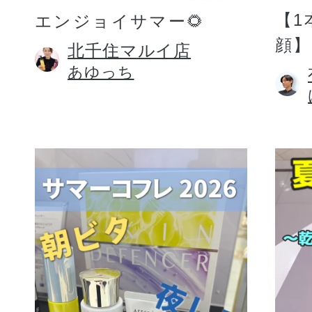
【1
エンジョイサマー🌻
顔】
北千住マルイ店
あゆっち