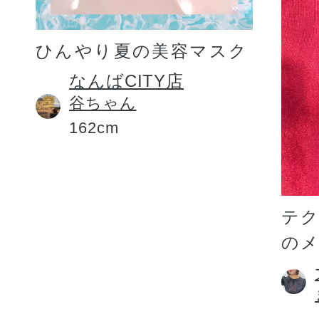
ひんやり夏の美容マスク
なんばCITY店
谷ちゃん
162cm
テ
の