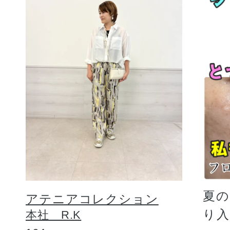
夏
アテニアコレクション
り
本社 R.K