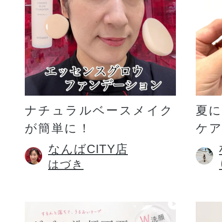
ギフト
ご利用ガイド
ナチュラルベースメイク
夏
が簡単に！
ケア
よくあるご質問
なんばCITY店
はづき