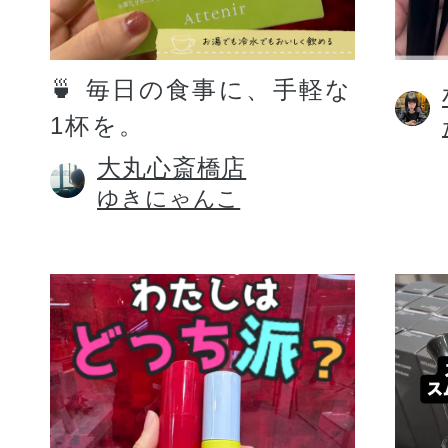
定期お届けサ
🍵 毎日の食事に、手軽な
1杯を。
スキンケア人気ライン
大丸心斎橋店
ゆきにゃんこ
ドレススノー
ドレスリフト