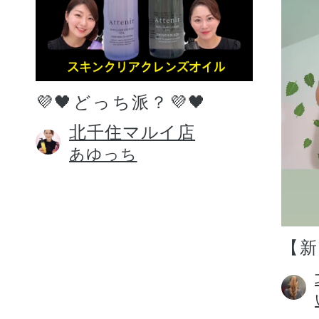
💜🖤どっち派？💜🖤
北千住マルイ店
あゆっち
【