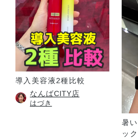
プリマモイスト
導入美容液2種比較
スキンクリア
なんばCITY店
はづき
クレンズオイル
暑
ッ