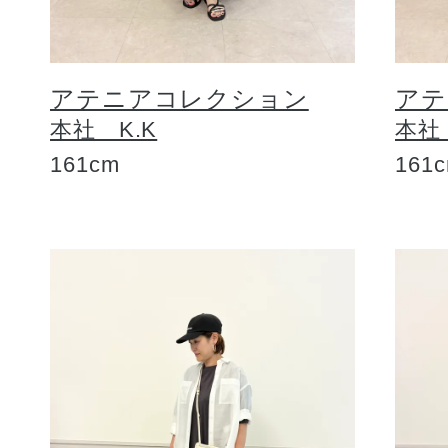
アテニアコレクション
アテ
本社 K.K
本社
161cm
161