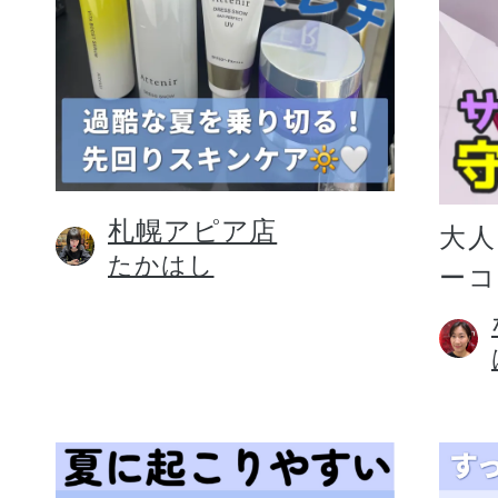
札幌アピア店
大人
たかはし
ー