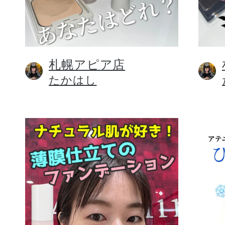
札幌アピア店
健康食品／サプリ
たかはし
ファッション