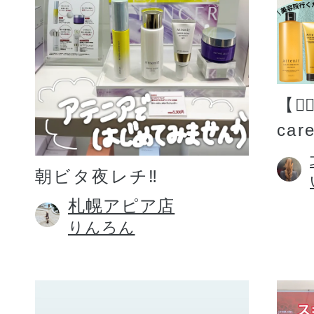
【💆
car
朝ビタ夜レチ‼️
札幌アピア店
りんろん