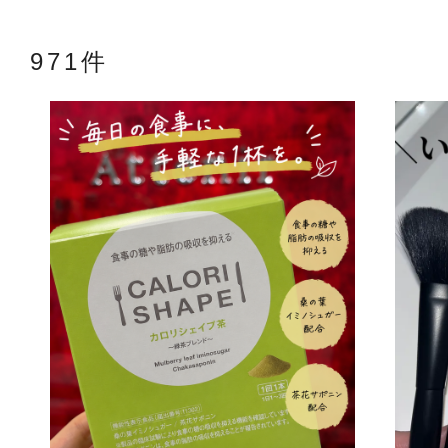
971件
アテニアの「
お友達紹介サ