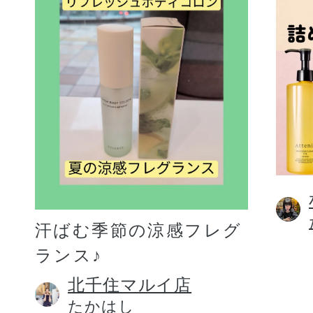
汗ばむ季節の涼感フレグ
ランス♪
北千住マルイ店
たかはし