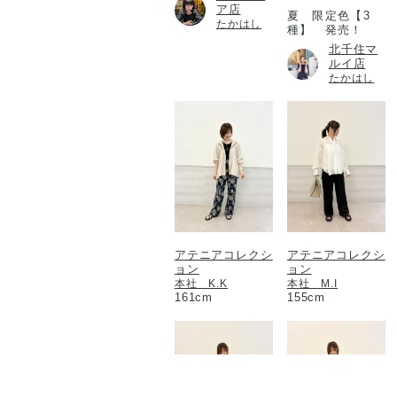
ア店
夏 限定色【3
たかはし
種】 発売！
北千住マ
ルイ店
たかはし
アテニアコレクシ
アテニアコレクシ
ョン
ョン
本社 K.K
本社 M.I
161cm
155cm