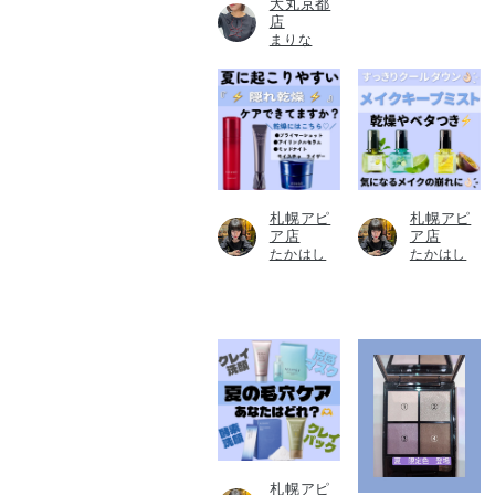
大丸京都
店
まりな
札幌アピ
札幌アピ
ア店
ア店
たかはし
たかはし
札幌アピ