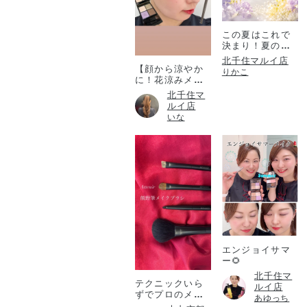
この夏はこれで
決まり！夏のコ
フレ！
北千住マルイ店
【顔から涼やか
りかこ
に！花涼みメイ
ク♡】
北千住マ
ルイ店
いな
エンジョイサマ
ー🌻
北千住マ
テクニックいら
ルイ店
ずでプロのメイ
あゆっち
ク仕上がりを✨