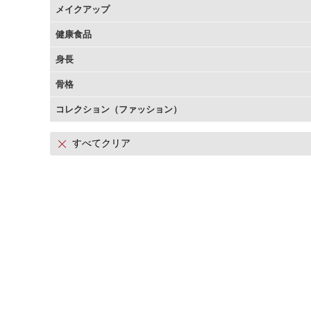
メイクアップ
アテニアの「時計美容」
インナースマート
健康食品
身長
骨格
コレクション（ファッション）
すべてクリア