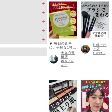
カロリシェイプ
🍵 毎日の食事
札幌アピ
に、手軽な1杯
ア店
を。
大丸心斎
たかはし
橋店
ゆきにゃ
んこ