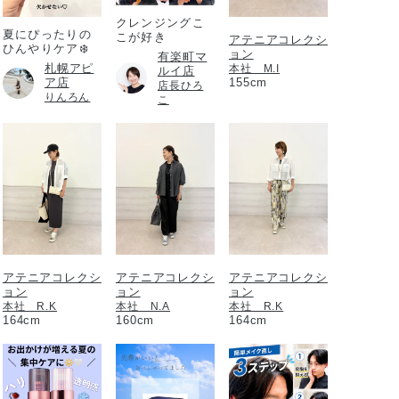
クレンジングこ
夏にぴったりの
こが好き
アテニアコレクシ
ひんやりケア❄️
ョン
有楽町マ
札幌アピ
本社 M.I
ルイ店
ア店
155cm
店長ひろ
りんろん
こ
アテニアコレクシ
アテニアコレクシ
アテニアコレクシ
ョン
ョン
ョン
本社 R.K
本社 N.A
本社 R.K
164cm
160cm
164cm