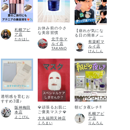
お休み前の小さ
札幌アピ
【崩れが気にな
な美容習慣
ア店
る日の簡単メイ
北千住マ
たかはし
ク直し】
有楽町マ
ルイ店
ルイ店
TAKANO
けんしん
透明感を育むお
すすめ3選♪
💎頑張るお肌に
朝ビタ夜レチ‼️
阪神梅田
ご褒美マスク💎
本店
札幌アピ
よこぴん
大丸福岡天神店
ア店
くろまい
りんろん