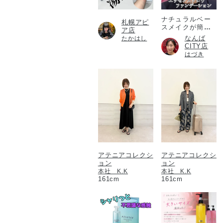
ナチュラルベー
札幌アピ
スメイクが簡単
ア店
に！
なんば
たかはし
CITY店
はづき
アテニアコレクシ
アテニアコレクシ
ョン
ョン
本社 K.K
本社 K.K
161cm
161cm