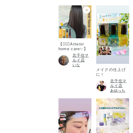
【💆🏻‍♀️Attenir
home care✨】
北千住マ
ルイ店
いな
メイクの仕上げ
に！
北千住マ
ルイ店
あゆっち