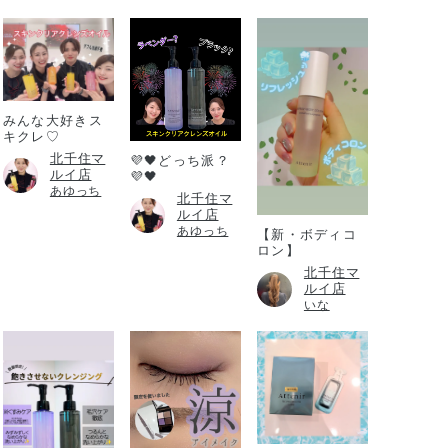
みんな大好きス
キクレ♡
北千住マ
💜🖤どっち派？
ルイ店
💜🖤
あゆっち
北千住マ
ルイ店
あゆっち
【新・ボディコ
ロン】
北千住マ
ルイ店
いな