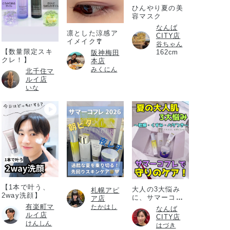
ひんやり夏の美
容マスク
なんば
凛とした涼感ア
CITY店
イメイク🎐
谷ちゃん
【数量限定スキ
162cm
阪神梅田
クレ！】
本店
みくにん
北千住マ
ルイ店
いな
【1本で叶う、
大人の3大悩み
札幌アピ
2way洗顔】
に、サマーコフ
ア店
レ
有楽町マ
たかはし
なんば
ルイ店
CITY店
けんしん
はづき