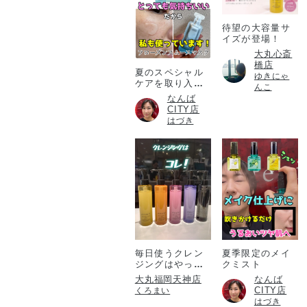
待望の大容量サ
イズが登場！
大丸心斎
橋店
夏のスペシャル
ゆきにゃ
ケアを取り入れ
んこ
たい方必見！
なんば
CITY店
はづき
毎日使うクレン
夏季限定のメイ
ジングはやっぱ
クミスト
りアテニア💎
大丸福岡天神店
なんば
CITY店
くろまい
はづき