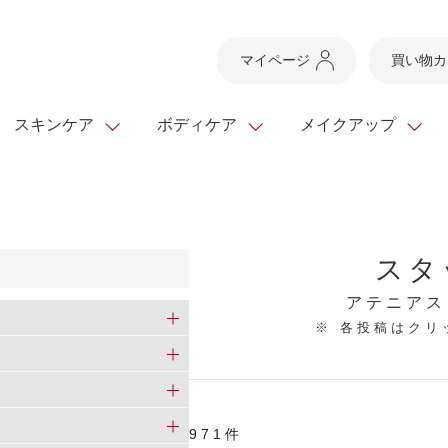
マイページ
買い物カ
スキンケア
ボディケア
メイクアップ
スキンケアTOP
スキンケアTOP
メイクアップTOP
健康食品TOP
ボディケア・ハンドケ
基礎化粧品
ベースメイク
ビューティシリーズ
スタ
ッグ
スキンクリア クレンズ
・フレグランス
ギフトサービス
ドレスリフト
ベースメイク
ビューティーセレクト
クレンジング
洗顔料
マスカラ
青汁シリーズ
オイル 専用ギフト
ら選ぶ
アテニアス
ヘアケア
※ 各投稿はク
ら選ぶ
乳液・ジェル・クリー
リップメイク
ヘルスシリーズ
キング
マスク・パック
全商品一覧
今の時季のおすすめ
paku☆chanさんの
プリマモイスト
瞳くっきりエイジ
メイクレシピ
メンズケア
971件
お悩みから探す