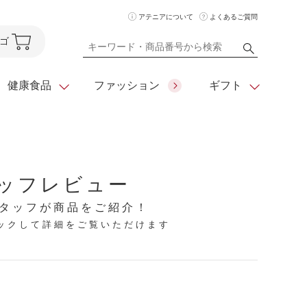
アテニアについて
よくあるご質問
ゴ
健康食品
ファッション
ギフト
ア
クレンジング
アイメイク
ダイエットシリーズ
ッフレビュー
住所を知らなくても
化粧水
フェイスカラー
ベーシックシリーズ
贈れるeギフト
タッフが商品をご紹介！
リックして詳細をご覧いただけます
ム
美容液・クリーム
メイクグッズ
全商品一覧
日やけ止め
お悩みから探す
全商品一覧