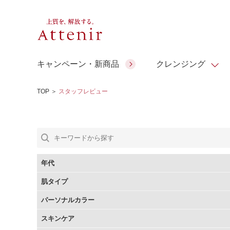
キャンペーン・新商品
クレンジング
TOP
＞
スタッフレビュー
スキンクリア クレンズ オイル
人気商品
人気商品
人気商品
人気商品
ギフトサービス
コラーゲン
ギフトバ
アロマリチュアル
スペシャルサイト
ドレススノー
ポイントメイク
ビューティスト
アテニア ギフト
＆エイジングケア
シーンか
EXドリンク
年代
ご予算か
肌タイプ
人気ラン
マルチビタミン＆ミネラ
理想肌バランス
お友達紹介サービス
Make Look
パーソナルカラー
ル
チェックで選ぶ
スキンケア