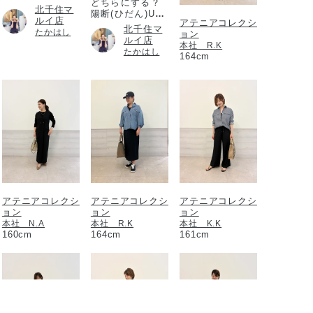
どちらにする？
北千住マ
陽断(ひだん)UV
ルイ店
アテニアコレクシ
パウダー
北千住マ
たかはし
ョン
ルイ店
本社 R.K
たかはし
164cm
アテニアコレクシ
アテニアコレクシ
アテニアコレクシ
ョン
ョン
ョン
本社 N.A
本社 R.K
本社 K.K
160cm
164cm
161cm