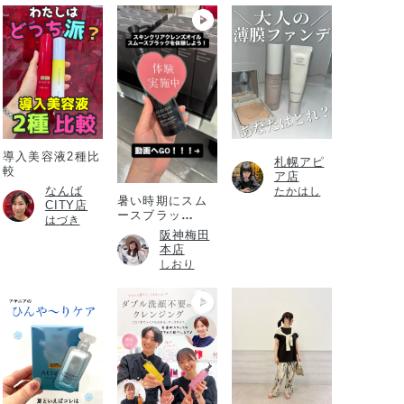
導入美容液2種比
札幌アピ
較
ア店
なんば
たかはし
暑い時期にスム
CITY店
ースブラッ
はづき
ク！！！
阪神梅田
本店
しおり