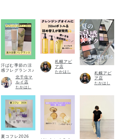
札幌アピ
汗ばむ季節の涼
ア店
感フレグランス♪
たかはし
札幌アピ
北千住マ
ア店
ルイ店
たかはし
たかはし
夏コフレ2026