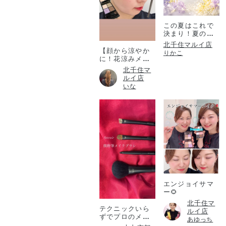
この夏はこれで
決まり！夏のコ
フレ！
北千住マルイ店
【顔から涼やか
りかこ
に！花涼みメイ
ク♡】
北千住マ
ルイ店
いな
エンジョイサマ
ー🌻
北千住マ
テクニックいら
ルイ店
ずでプロのメイ
あゆっち
ク仕上がりを✨