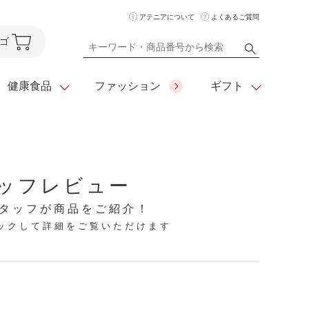
アテニアについて
よくあるご質問
ゴ
健康食品
ファッション
ギフト
ア
クレンジング
アイメイク
ダイエットシリーズ
ッフレビュー
住所を知らなくても
化粧水
フェイスカラー
ベーシックシリーズ
贈れるeギフト
タッフが商品をご紹介！
リックして詳細をご覧いただけます
ム
美容液・クリーム
メイクグッズ
全商品一覧
日やけ止め
お悩みから探す
全商品一覧