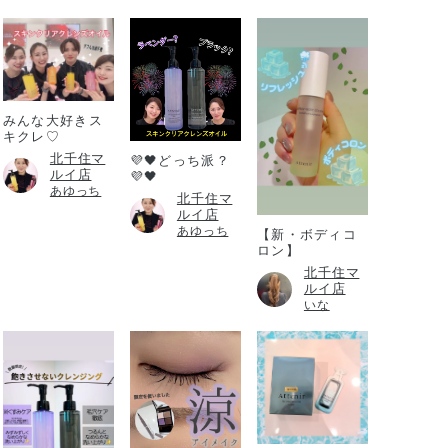
みんな大好きス
キクレ♡
北千住マ
💜🖤どっち派？
ルイ店
💜🖤
あゆっち
北千住マ
ルイ店
あゆっち
【新・ボディコ
ロン】
北千住マ
ルイ店
いな