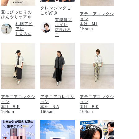
クレンジングこ
夏にぴったりの
こが好き
アテニアコレクシ
ひんやりケア❄️
ョン
有楽町マ
札幌アピ
本社 M.I
ルイ店
ア店
155cm
店長ひろ
りんろん
こ
アテニアコレクシ
アテニアコレクシ
アテニアコレクシ
ョン
ョン
ョン
本社 R.K
本社 N.A
本社 R.K
164cm
160cm
164cm