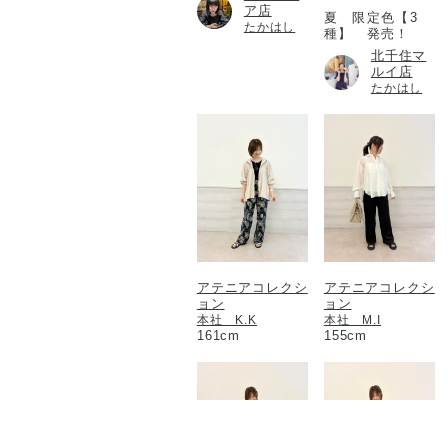
ア店
夏 限定色【3
たかはし
種】 発売！
北千住マ
ルイ店
たかはし
アテニアコレクシ
アテニアコレクシ
ョン
ョン
本社 K.K
本社 M.I
161cm
155cm