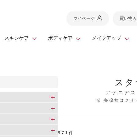
マイページ
買い物カ
スキンケア
ボディケア
メイクアップ
スキンケアTOP
スキンケアTOP
メイクアップTOP
健康食品TOP
ボディケア・ハンドケ
基礎化粧品
ベースメイク
ビューティシリーズ
スタ
ッグ
スキンクリア クレンズ
・フレグランス
ギフトサービス
ドレスリフト
ベースメイク
ビューティーセレクト
クレンジング
洗顔料
マスカラ
青汁シリーズ
オイル 専用ギフト
ら選ぶ
アテニアス
ヘアケア
※ 各投稿はク
ら選ぶ
乳液・ジェル・クリー
リップメイク
ヘルスシリーズ
キング
マスク・パック
全商品一覧
今の時季のおすすめ
paku☆chanさんの
プリマモイスト
瞳くっきりエイジ
メイクレシピ
メンズケア
971件
お悩みから探す