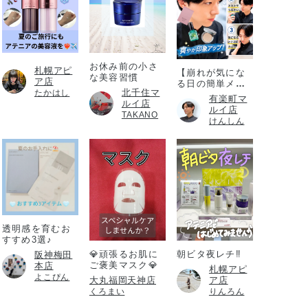
お休み前の小さ
札幌アピ
【崩れが気にな
な美容習慣
ア店
る日の簡単メイ
北千住マ
たかはし
ク直し】
有楽町マ
ルイ店
ルイ店
TAKANO
けんしん
透明感を育むお
すすめ3選♪
💎頑張るお肌に
朝ビタ夜レチ‼️
阪神梅田
ご褒美マスク💎
本店
札幌アピ
よこぴん
大丸福岡天神店
ア店
くろまい
りんろん