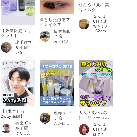
ひんやり夏の美
容マスク
なんば
凛とした涼感ア
CITY店
イメイク🎐
谷ちゃん
【数量限定スキ
162cm
阪神梅田
クレ！】
本店
みくにん
北千住マ
ルイ店
いな
【1本で叶う、
大人の3大悩み
札幌アピ
2way洗顔】
に、サマーコフ
ア店
レ
有楽町マ
たかはし
なんば
ルイ店
CITY店
けんしん
はづき