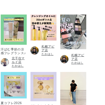
札幌アピ
汗ばむ季節の涼
ア店
感フレグランス♪
たかはし
札幌アピ
北千住マ
ア店
ルイ店
たかはし
たかはし
夏コフレ2026