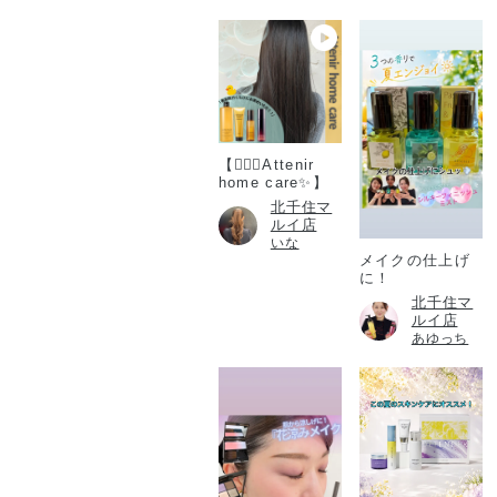
【💆🏻‍♀️Attenir
home care✨】
北千住マ
ルイ店
いな
メイクの仕上げ
に！
北千住マ
ルイ店
あゆっち