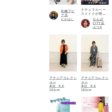
ナチュラルベー
札幌アピ
スメイクが簡単
ア店
に！
なんば
たかはし
CITY店
はづき
アテニアコレクシ
アテニアコレクシ
ョン
ョン
本社 K.K
本社 K.K
161cm
161cm