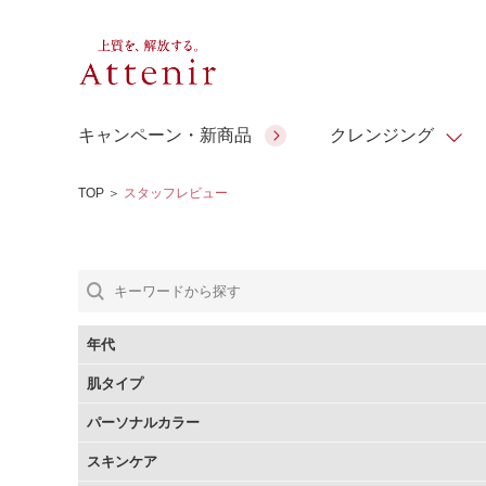
キャンペーン・新商品
クレンジング
TOP
＞
スタッフレビュー
スキンクリア クレンズ オイル
人気商品
人気商品
人気商品
人気商品
ギフトサービス
コラーゲン
ギフトバ
アロマリチュアル
スペシャルサイト
ドレススノー
ポイントメイク
ビューティスト
アテニア ギフト
＆エイジングケア
シーンか
EXドリンク
年代
ご予算か
肌タイプ
人気ラン
マルチビタミン＆ミネラ
理想肌バランス
お友達紹介サービス
Make Look
パーソナルカラー
ル
チェックで選ぶ
スキンケア