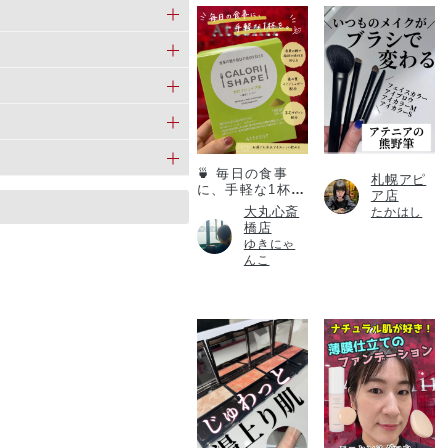
カロリシェイプ
🍵 毎日の食事
札幌アピ
に、手軽な1杯
ア店
を。
大丸心斎
たかはし
橋店
ゆきにゃ
んこ