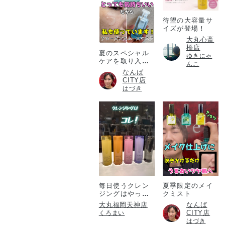
待望の大容量サ
イズが登場！
大丸心斎
橋店
夏のスペシャル
ゆきにゃ
ケアを取り入れ
んこ
たい方必見！
なんば
CITY店
はづき
毎日使うクレン
夏季限定のメイ
ジングはやっぱ
クミスト
りアテニア💎
大丸福岡天神店
なんば
CITY店
くろまい
はづき