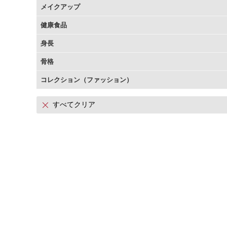
メイクアップ
アテニアの「時計美容」
インナースマート
健康食品
身長
骨格
コレクション（ファッション）
すべてクリア