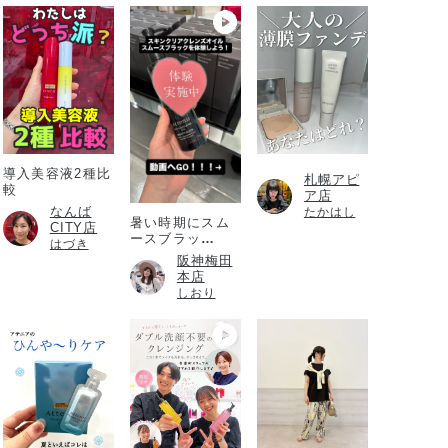
導入美容液2種比
札幌アピ
較
ア店
なんば
たかはし
暑い時期にスム
CITY店
ースブラッ
はづき
ク！！！
阪神梅田
本店
しおり