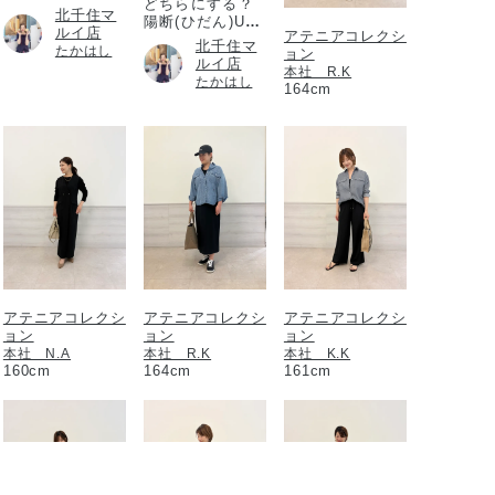
どちらにする？
北千住マ
陽断(ひだん)UV
ルイ店
アテニアコレクシ
パウダー
北千住マ
たかはし
ョン
ルイ店
本社 R.K
たかはし
164cm
アテニアコレクシ
アテニアコレクシ
アテニアコレクシ
ョン
ョン
ョン
本社 N.A
本社 R.K
本社 K.K
160cm
164cm
161cm