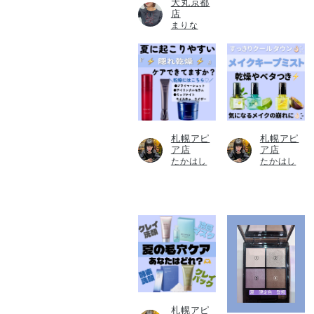
大丸京都
店
まりな
札幌アピ
札幌アピ
ア店
ア店
たかはし
たかはし
札幌アピ