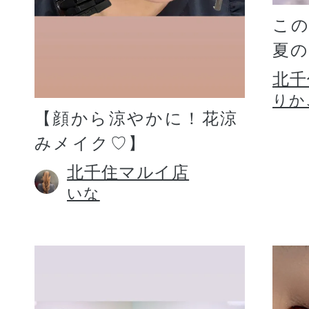
こ
夏
北千
りか
【顔から涼やかに！花涼
みメイク♡】
北千住マルイ店
いな