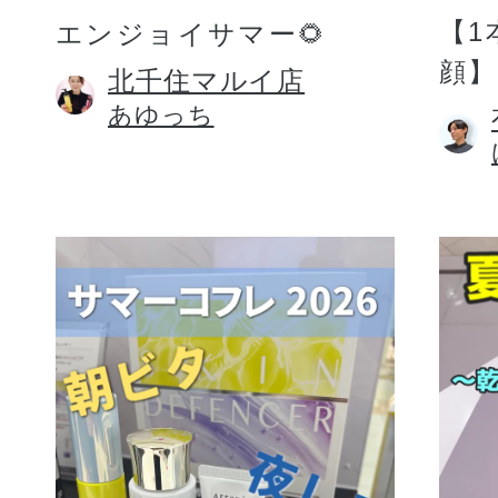
【1
エンジョイサマー🌻
顔】
北千住マルイ店
あゆっち