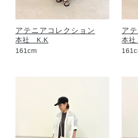
アテニアコレクション
アテ
本社 K.K
本社
161cm
161