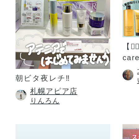
【💆
car
朝ビタ夜レチ‼️
札幌アピア店
りんろん