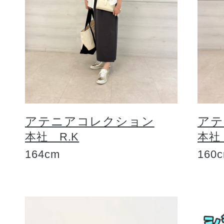
アテニアコレクション
アテ
本社 R.K
本社
164cm
160