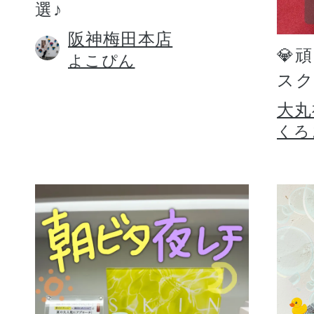
選♪
阪神梅田本店
💎
よこぴん
スク
大丸
くろ