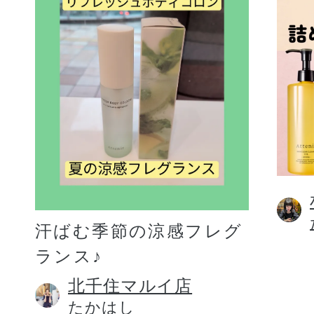
汗ばむ季節の涼感フレグ
ランス♪
北千住マルイ店
たかはし