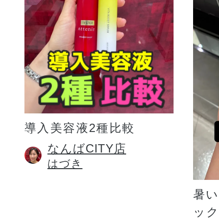
プリマモイスト
導入美容液2種比較
スキンクリア
なんばCITY店
はづき
クレンズオイル
暑
ッ