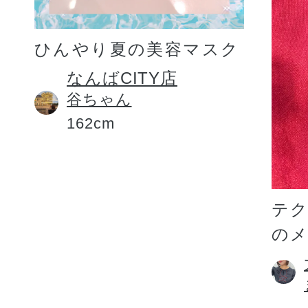
ひんやり夏の美容マスク
なんばCITY店
谷ちゃん
162cm
テ
の