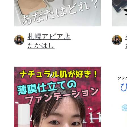
札幌アピア店
健康食品／サプリ
たかはし
ファッション