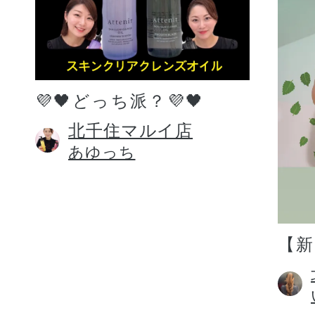
💜🖤どっち派？💜🖤
北千住マルイ店
あゆっち
【