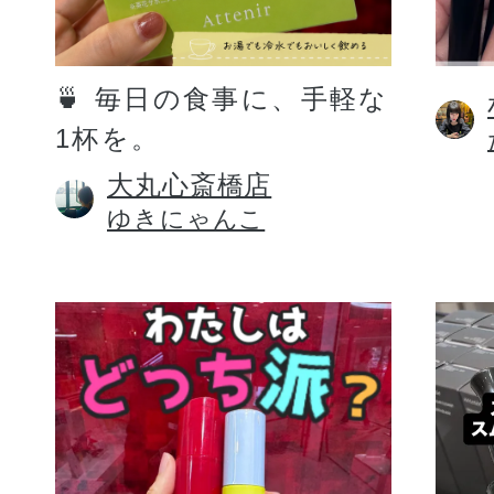
定期お届けサ
🍵 毎日の食事に、手軽な
1杯を。
スキンケア人気ライン
大丸心斎橋店
ゆきにゃんこ
ドレススノー
ドレスリフト