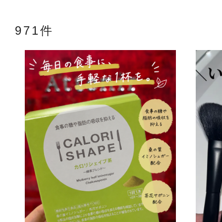
971件
アテニアの「
お友達紹介サ