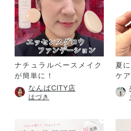
ギフト
ご利用ガイド
ナチュラルベースメイク
夏
が簡単に！
ケア
よくあるご質問
なんばCITY店
はづき