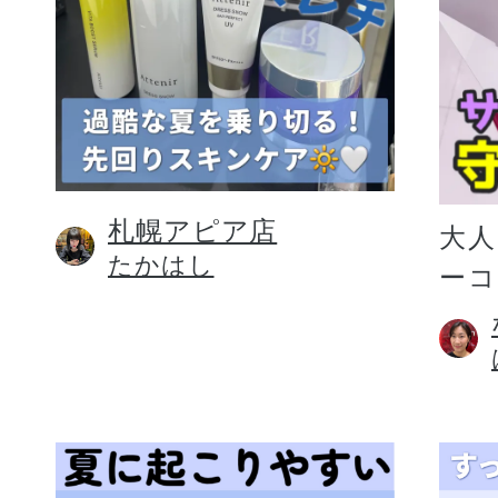
札幌アピア店
大人
たかはし
ー