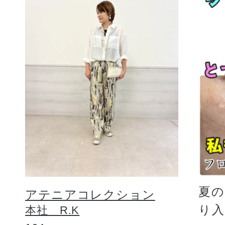
夏
アテニアコレクション
り
本社 R.K