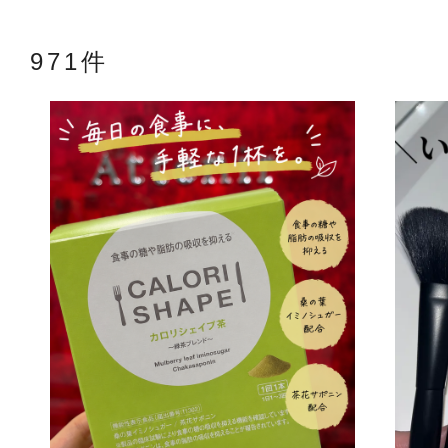
971件
アテニアの「
お友達紹介サ