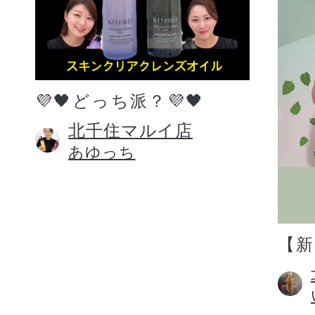
💜🖤どっち派？💜🖤
北千住マルイ店
あゆっち
【