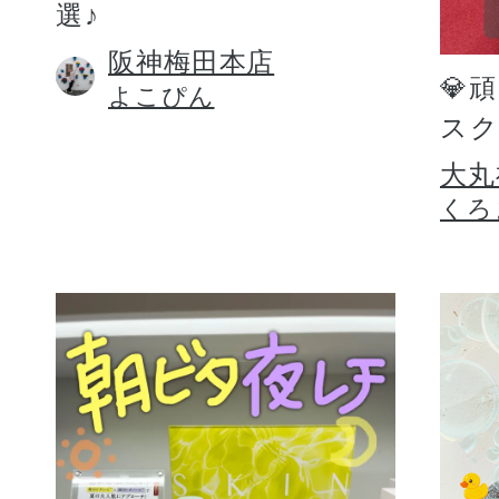
選♪
阪神梅田本店
💎
よこぴん
スク
大丸
くろ