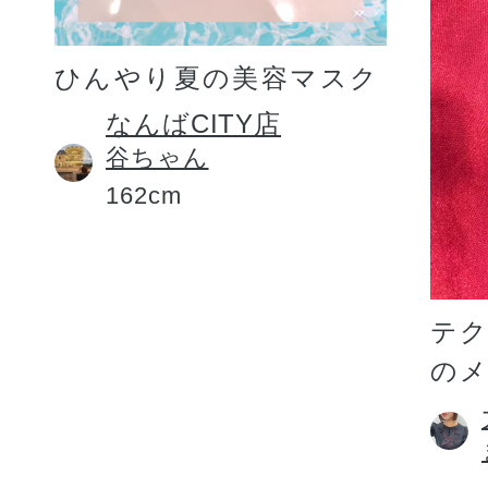
ひんやり夏の美容マスク
なんばCITY店
谷ちゃん
162cm
テ
の