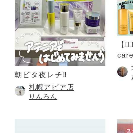
【💆
car
朝ビタ夜レチ‼️
札幌アピア店
りんろん