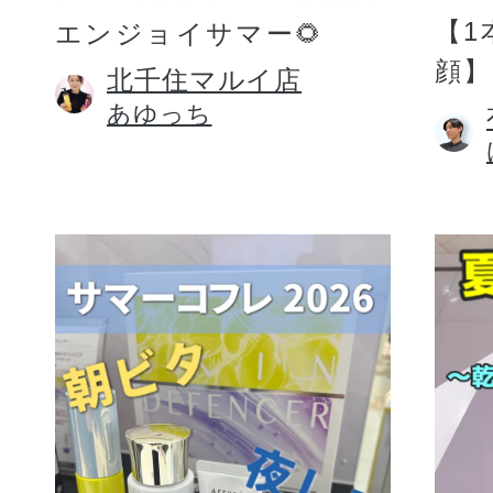
【1
エンジョイサマー🌻
顔】
北千住マルイ店
あゆっち