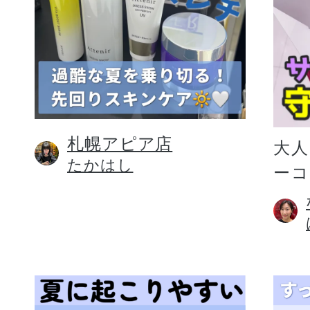
札幌アピア店
大人
たかはし
ー