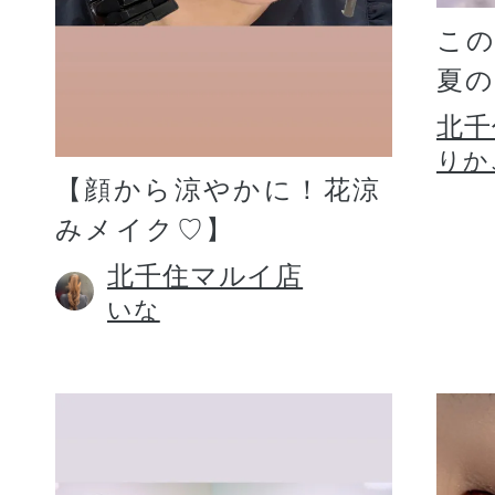
こ
夏
北千
りか
【顔から涼やかに！花涼
みメイク♡】
北千住マルイ店
いな