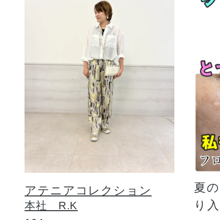
夏
アテニアコレクション
り
本社 R.K