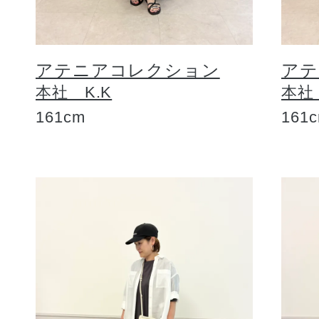
アテニアコレクション
アテ
本社 K.K
本社
161cm
161