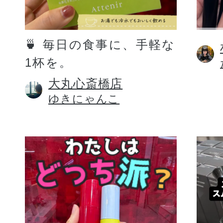
定期お届けサ
🍵 毎日の食事に、手軽な
1杯を。
スキンケア人気ライン
大丸心斎橋店
ゆきにゃんこ
ドレススノー
ドレスリフト