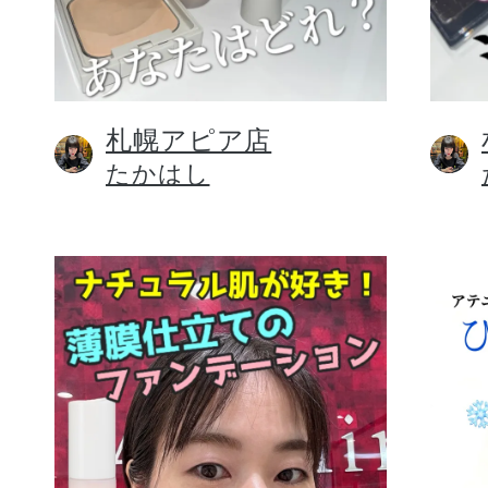
札幌アピア店
健康食品／サプリ
たかはし
ファッション