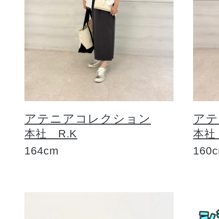
アテニアコレクション
アテ
本社 R.K
本社
164cm
160