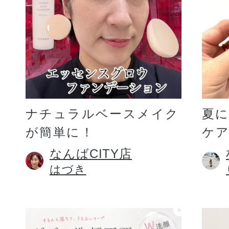
ギフト
ご利用ガイド
ナチュラルベースメイク
夏
が簡単に！
ケア
よくあるご質問
なんばCITY店
はづき