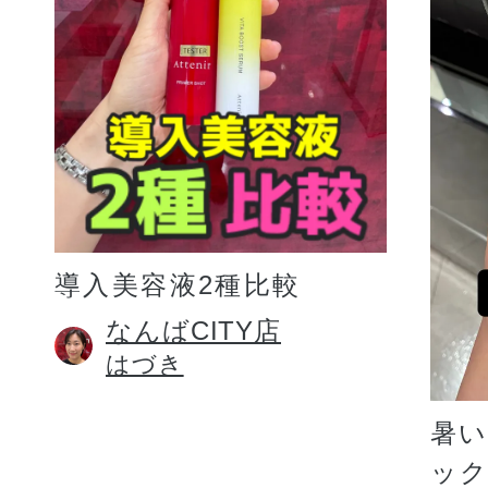
プリマモイスト
導入美容液2種比較
スキンクリア
なんばCITY店
はづき
クレンズオイル
暑
ッ