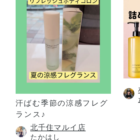
汗ばむ季節の涼感フレグ
ランス♪
北千住マルイ店
たかはし