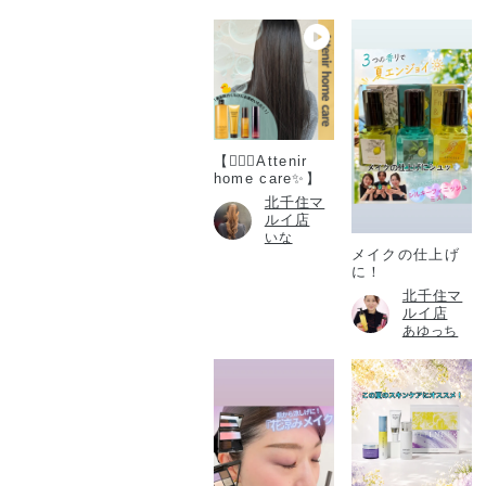
【💆🏻‍♀️Attenir
home care✨】
北千住マ
ルイ店
いな
メイクの仕上げ
に！
北千住マ
ルイ店
あゆっち