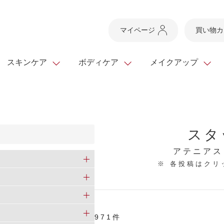
マイページ
買い物カ
スキンケア
ボディケア
メイクアップ
スキンケアTOP
スキンケアTOP
メイクアップTOP
健康食品TOP
ボディケア・ハンドケ
基礎化粧品
ベースメイク
ビューティシリーズ
スタ
ッグ
スキンクリア クレンズ
・フレグランス
ギフトサービス
ドレスリフト
ベースメイク
ビューティーセレクト
クレンジング
洗顔料
マスカラ
青汁シリーズ
オイル 専用ギフト
ら選ぶ
アテニアス
ヘアケア
※ 各投稿はク
ら選ぶ
乳液・ジェル・クリー
リップメイク
ヘルスシリーズ
キング
マスク・パック
全商品一覧
今の時季のおすすめ
paku☆chanさんの
プリマモイスト
瞳くっきりエイジ
メイクレシピ
メンズケア
971件
お悩みから探す