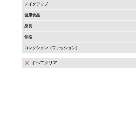
メイクアップ
アテニアの「時計美容」
インナースマート
健康食品
身長
骨格
コレクション（ファッション）
すべてクリア