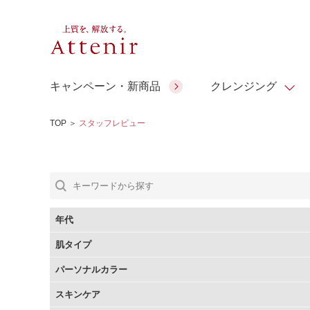
キャンペーン・新商品
クレンジング
TOP
＞
スタッフレビュー
スキンクリア クレンズ オイル
人気商品
人気商品
人気商品
人気商品
ギフトサービス
コラーゲン
ギフトバ
アロマリチュアル
スペシャルサイト
ドレススノー
ポイントメイク
ビューティスト
アテニア ギフト
＆エイジングケア
シーンか
EXドリンク
年代
ご予算か
肌タイプ
人気ラン
マルチビタミン＆ミネラ
理想肌バランス
お友達紹介サービス
Make Look
パーソナルカラー
ル
チェックで選ぶ
スキンケア