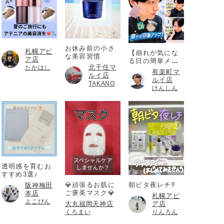
お休み前の小さ
札幌アピ
【崩れが気にな
な美容習慣
ア店
る日の簡単メイ
北千住マ
たかはし
ク直し】
有楽町マ
ルイ店
ルイ店
TAKANO
けんしん
透明感を育むお
すすめ3選♪
💎頑張るお肌に
朝ビタ夜レチ‼️
阪神梅田
ご褒美マスク💎
本店
札幌アピ
よこぴん
大丸福岡天神店
ア店
くろまい
りんろん