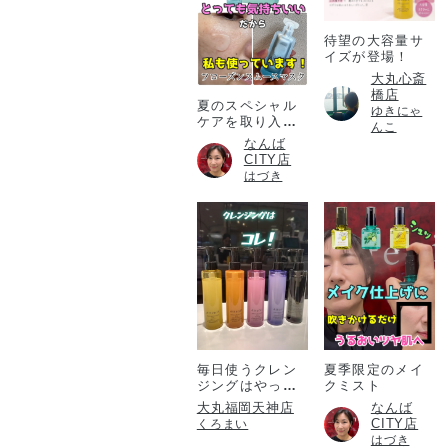
待望の大容量サ
イズが登場！
大丸心斎
橋店
夏のスペシャル
ゆきにゃ
ケアを取り入れ
んこ
たい方必見！
なんば
CITY店
はづき
毎日使うクレン
夏季限定のメイ
ジングはやっぱ
クミスト
りアテニア💎
大丸福岡天神店
なんば
CITY店
くろまい
はづき