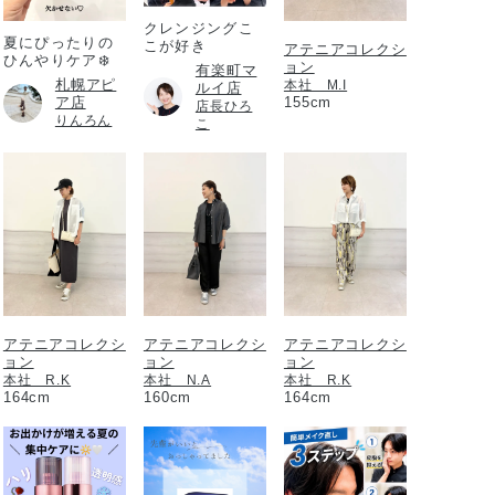
クレンジングこ
夏にぴったりの
こが好き
アテニアコレクシ
ひんやりケア❄️
ョン
有楽町マ
札幌アピ
本社 M.I
ルイ店
ア店
155cm
店長ひろ
りんろん
こ
アテニアコレクシ
アテニアコレクシ
アテニアコレクシ
ョン
ョン
ョン
本社 R.K
本社 N.A
本社 R.K
164cm
160cm
164cm