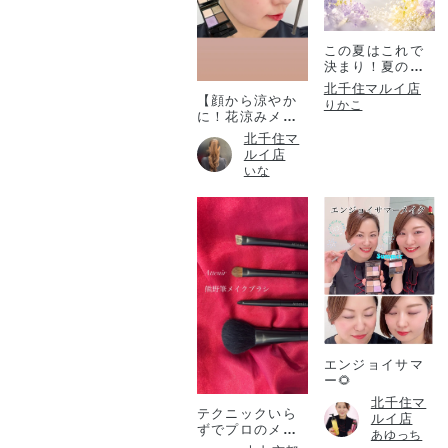
この夏はこれで
決まり！夏のコ
フレ！
北千住マルイ店
【顔から涼やか
りかこ
に！花涼みメイ
ク♡】
北千住マ
ルイ店
いな
エンジョイサマ
ー🌻
北千住マ
テクニックいら
ルイ店
ずでプロのメイ
あゆっち
ク仕上がりを✨