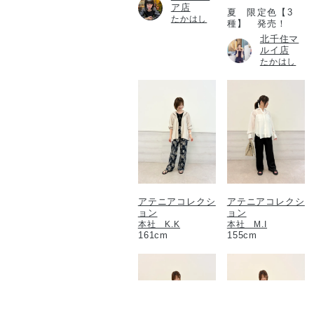
ア店
夏 限定色【3
たかはし
種】 発売！
北千住マ
ルイ店
たかはし
アテニアコレクシ
アテニアコレクシ
ョン
ョン
本社 K.K
本社 M.I
161cm
155cm