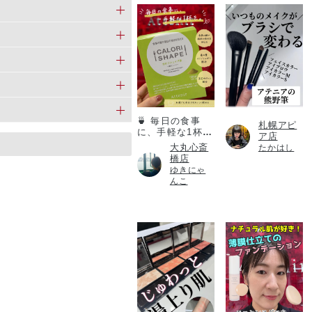
カロリシェイプ
🍵 毎日の食事
札幌アピ
に、手軽な1杯
ア店
を。
大丸心斎
たかはし
橋店
ゆきにゃ
んこ