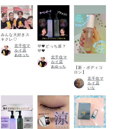
みんな大好きス
キクレ♡
北千住マ
💜🖤どっち派？
ルイ店
💜🖤
あゆっち
北千住マ
ルイ店
あゆっち
【新・ボディコ
ロン】
北千住マ
ルイ店
いな