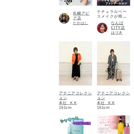
ナチュラルベー
札幌アピ
スメイクが簡単
ア店
に！
なんば
たかはし
CITY店
はづき
アテニアコレクシ
アテニアコレクシ
ョン
ョン
本社 K.K
本社 K.K
161cm
161cm