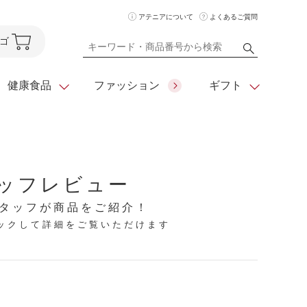
アテニアについて
よくあるご質問
ゴ
健康食品
ファッション
ギフト
ア
クレンジング
アイメイク
ダイエットシリーズ
ッフレビュー
住所を知らなくても
化粧水
フェイスカラー
ベーシックシリーズ
贈れるeギフト
タッフが商品をご紹介！
リックして詳細をご覧いただけます
ム
美容液・クリーム
メイクグッズ
全商品一覧
日やけ止め
お悩みから探す
全商品一覧