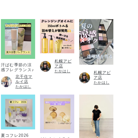
札幌アピ
汗ばむ季節の涼
ア店
感フレグランス♪
たかはし
札幌アピ
北千住マ
ア店
ルイ店
たかはし
たかはし
夏コフレ2026