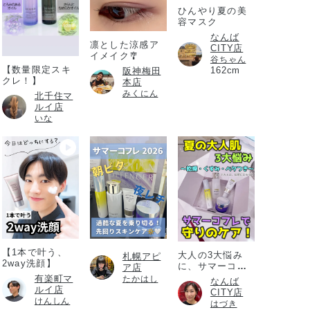
ひんやり夏の美
容マスク
なんば
凛とした涼感ア
CITY店
イメイク🎐
谷ちゃん
【数量限定スキ
162cm
阪神梅田
クレ！】
本店
みくにん
北千住マ
ルイ店
いな
【1本で叶う、
大人の3大悩み
札幌アピ
2way洗顔】
に、サマーコフ
ア店
レ
有楽町マ
たかはし
なんば
ルイ店
CITY店
けんしん
はづき