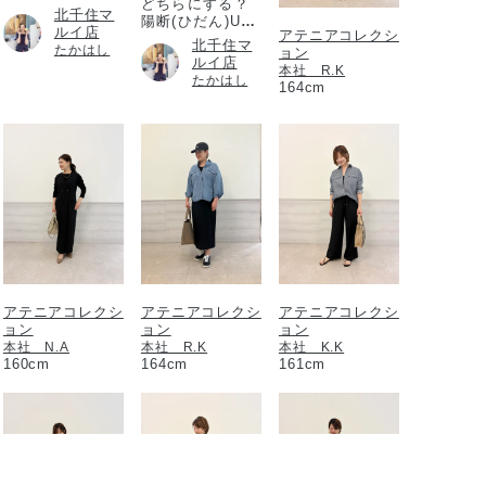
どちらにする？
北千住マ
陽断(ひだん)UV
ルイ店
アテニアコレクシ
パウダー
北千住マ
たかはし
ョン
ルイ店
本社 R.K
たかはし
164cm
アテニアコレクシ
アテニアコレクシ
アテニアコレクシ
ョン
ョン
ョン
本社 N.A
本社 R.K
本社 K.K
160cm
164cm
161cm