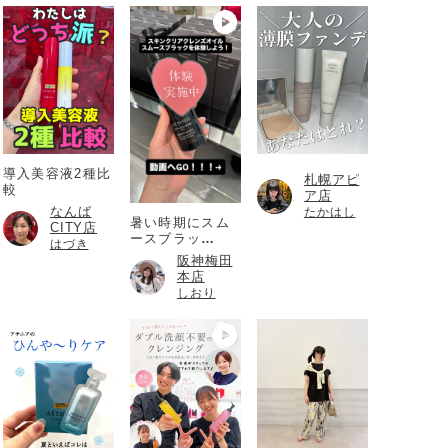
導入美容液2種比
札幌アピ
較
ア店
なんば
たかはし
暑い時期にスム
CITY店
ースブラッ
はづき
ク！！！
阪神梅田
本店
しおり