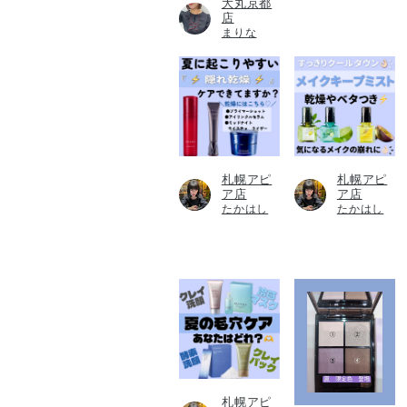
大丸京都
店
まりな
札幌アピ
札幌アピ
ア店
ア店
たかはし
たかはし
札幌アピ